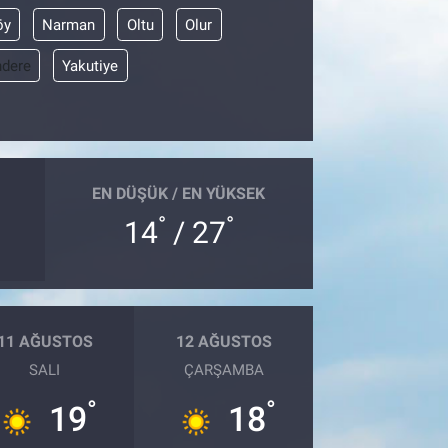
öy
Narman
Oltu
Olur
dere
Yakutiye
EN DÜŞÜK / EN YÜKSEK
°
°
14
/ 27
11 AĞUSTOS
12 AĞUSTOS
SALI
ÇARŞAMBA
°
°
19
18