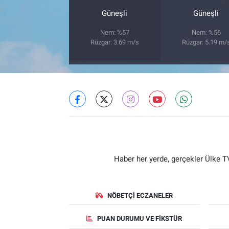
Güneşli
Güneşli
Nem: %57
Nem: %56
Rüzgar: 3.69 m/s
Rüzgar: 5.19 m/
Haber her yerde, gerçekler Ülke TV
NÖBETÇI ECZANELER
PUAN DURUMU VE FIKSTÜR