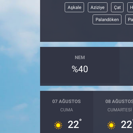
Aşkale
Aziziye
Çat
H
Palandöken
Pa
NEM
%40
07 AĞUSTOS
08 AĞUSTO
CUMA
CUMARTESI
°
22
22