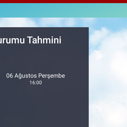
2438
%0.21
M ALTIN
3.94
%0.32
T100
768
%48
Durumu Tahmini
06 Ağustos Perşembe
16:00