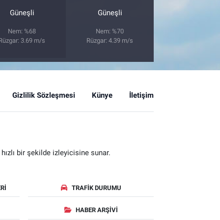
Güneşli
Güneşli
Nem: %68
Nem: %70
Rüzgar: 3.69 m/s
Rüzgar: 4.39 m/s
Gizlilik Sözleşmesi
Künye
İletişim
zlı bir şekilde izleyicisine sunar.
RI
TRAFIK DURUMU
HABER ARŞIVI