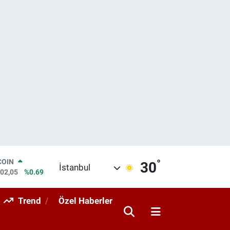
°
COIN
30
İstanbul
602,05
%0.69
LAR
5986
%0.06
Trend
Özel Haberler
RO
0700
%0.1
RLİN