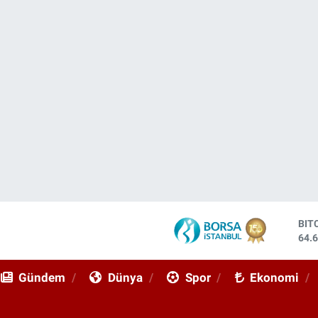
BIT
64.
DO
47,
Gündem
Dünya
Spor
Ekonomi
EU
55,
STE