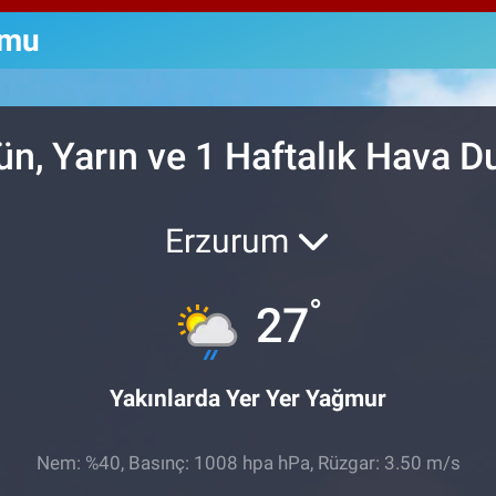
64,
GRA
umu
651
BİS
13.
n, Yarın ve 1 Haftalık Hava 
Erzurum
°
27
Yakınlarda Yer Yer Yağmur
Nem: %40, Basınç: 1008 hpa hPa, Rüzgar: 3.50 m/s