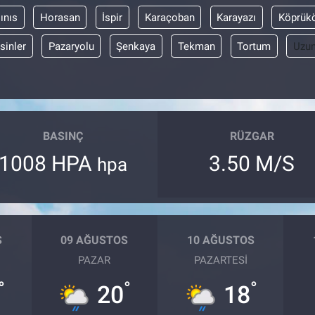
ınıs
Horasan
İspir
Karaçoban
Karayazı
Köprük
sinler
Pazaryolu
Şenkaya
Tekman
Tortum
Uzun
BASINÇ
RÜZGAR
1008 HPA
3.50 M/S
hpa
S
09 AĞUSTOS
10 AĞUSTOS
PAZAR
PAZARTESI
°
°
°
20
18