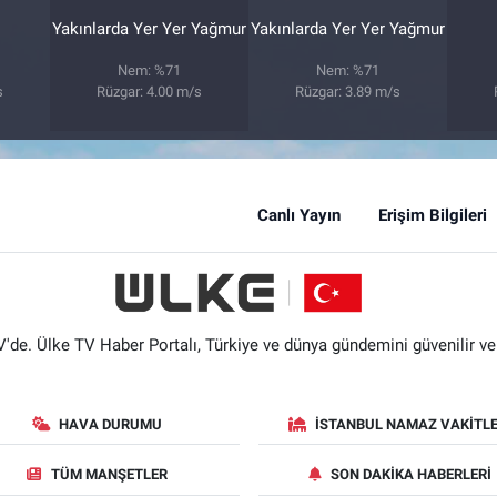
Yakınlarda Yer Yer Yağmur
Yakınlarda Yer Yer Yağmur
Nem: %71
Nem: %71
s
Rüzgar: 4.00 m/s
Rüzgar: 3.89 m/s
Canlı Yayın
Erişim Bilgileri
'de. Ülke TV Haber Portalı, Türkiye ve dünya gündemini güvenilir ve hı
HAVA DURUMU
İSTANBUL NAMAZ VAKITLE
TÜM MANŞETLER
SON DAKIKA HABERLERI