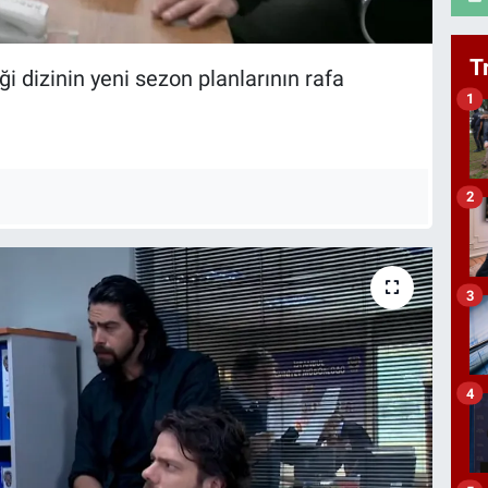
T
ği dizinin yeni sezon planlarının rafa
1
2
3
4