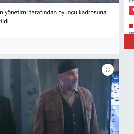
Ba
pım yönetimi tarafından oyuncu kadrosuna
ildi.
İs
Ba
Yı
Ba