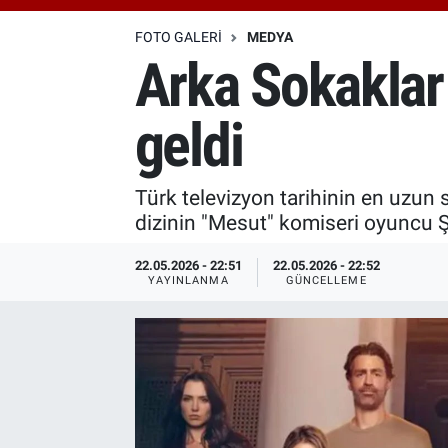
Özel Haberler
Dünya
Haber Arşivi
FOTO GALERI
MEDYA
Arka Sokaklar
Yazarlar
Medya
geldi
Özel Haberler
Kadın
Türk televizyon tarihinin en uzun 
dizinin "Mesut" komiseri oyuncu Ş
Erişim Bilgileri
22.05.2026 - 22:51
22.05.2026 - 22:52
YAYINLANMA
GÜNCELLEME
Sağlık
Teknoloji
Ramazan