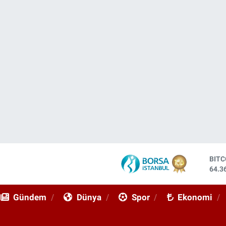
DOL
47,7
EUR
55,0
Gündem
Dünya
Spor
Ekonomi
STE
64,2
GRA