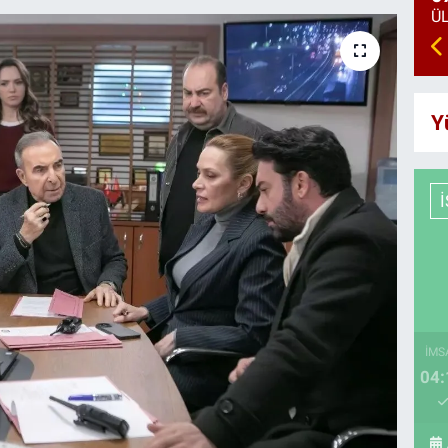
Y
İMS
04: