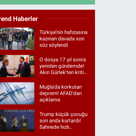
rend Haberler
Türkiye’nin hafızasına
kazınan davada son
söz söylendi
O dosya 17 yıl sonra
yeniden gündemde!
Akın Gürlek'ten kritik
görüşme
Muğla'da korkutan
deprem! AFAD'dan
açıklama
Trump küçük çocuğu
son anda kurtardı!
Sahnede hızlı
müdahale