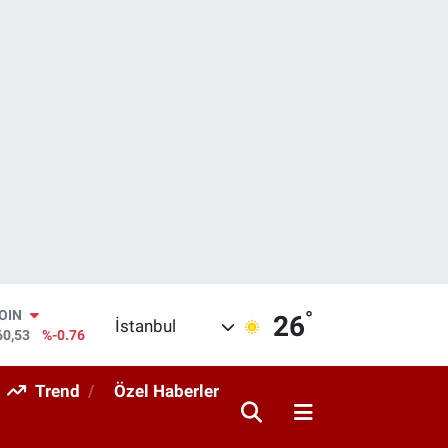
°
AR
26
İstanbul
143
%0.16
O
317
%-0.02
Trend
Özel Haberler
RLİN
463
%0.07
M ALTIN