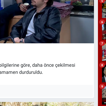
5
6
7
bilgilerine göre, daha önce çekilmesi
8
 tamamen durduruldu.
9