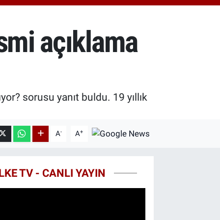
.81
%1.44
T100
87
%64
esmi açıklama
COIN
60,53
%-0.76
yor? sorusu yanıt buldu. 19 yıllık
-
+
A
A
LKE TV - CANLI YAYIN