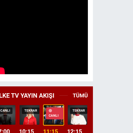
LKE TV YAYIN AKIŞI
TÜMÜ
CANLI
TEKRAR
TEKRAR
CANLI
HABER
CANLI
7:00
10:15
11:15
12:15
13:00
13:45