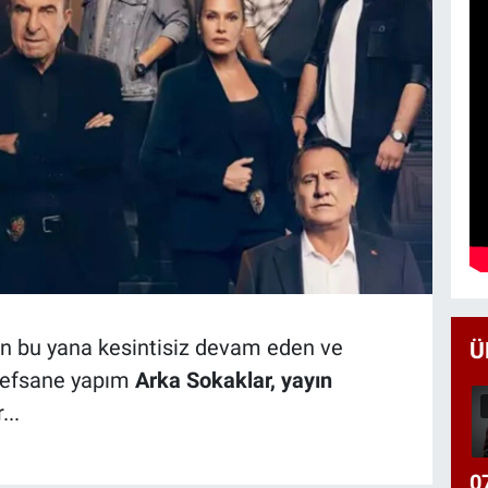
an bu yana kesintisiz devam eden ve
Ü
n efsane yapım
Arka Sokaklar, yayın
...
0