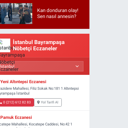
Kan donduran olay!
Sen nasıl annesin?
İstanbul Bayrampaşa
Nöbetçi Eczaneler
Yeni Altıntepsi Eczanesi
azidere Mahallesi, Filiz Sokak No:181 1 Altıntepsi
yrampaşa İstanbul
0 (212) 612 82 83
Yol Tarifi Al
Pamuk Eczanesi
catepe Mahallesi, Kocatepe Caddesi, No:42 1