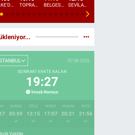
ÜLKE'DE BU SABAH
TOPRAKTAN SOFRAYA
BELGESEL: "ÜLKE'NİN ALIN TERİ"
SEVİLAY SUNGUR İLE ELİMİN BEREKETİ
ÖĞLE AJANSI
ÜLKE'DEN HABE
ükleniyor...
İSTANBUL
07.08.2026
SONRAKI VAKTE KALAN
19:25
İmsak Namazı
AK
GÜNEŞ
ÖĞLE
İKINDI
AKŞAM
YATSI
17
05:59
13:15
17:07
20:21
21:56
Aylık Vakitler