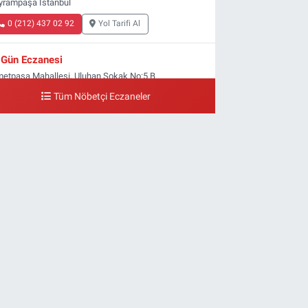
yrampaşa İstanbul
0 (212) 437 02 92
Yol Tarifi Al
Gün Eczanesi
metpaşa Mahallesi, Uluhan Sokak No:5 B
yrampaşa İstanbul
Tüm Nöbetçi Eczaneler
0 (212) 613 41 57
Yol Tarifi Al
Ellinci Yıl Eczanesi
ldırım Mahallesi, Mostar Sokak No:4 A Yıldırım
yrampaşa İstanbul
0 (212) 640 11 57
Yol Tarifi Al