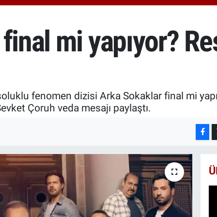
6574
BİS
13.8
 final mi yapıyor? R
BIT
64.3
soluklu fenomen dizisi Arka Sokaklar final mi yapı
evket Çoruh veda mesajı paylaştı.
Ü