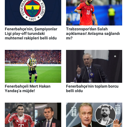
Fenerbahçe'nin, Şampiyonlar
Trabzonspor'dan Salah
Ligi play-off turundaki
açıklaması! Anlaşma sağlandı
muhtemel rakipleri belli oldu
mı?
Fenerbahçeli Mert Hakan
Fenerbahçe'nin toplam borcu
Yandaş’a müjde!
belli oldu