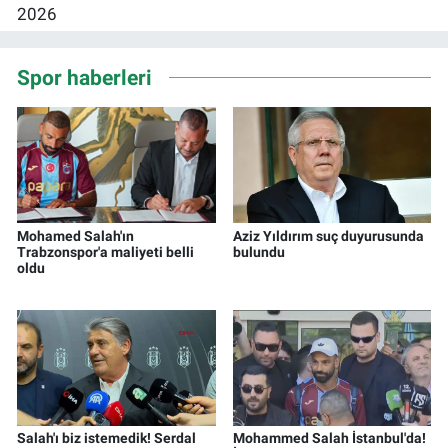
Spor haberleri
Mohamed Salah'ın
Aziz Yıldırım suç duyurusunda
Trabzonspor'a maliyeti belli
bulundu
oldu
Salah'ı biz istemedik! Serdal
Mohammed Salah İstanbul'da!