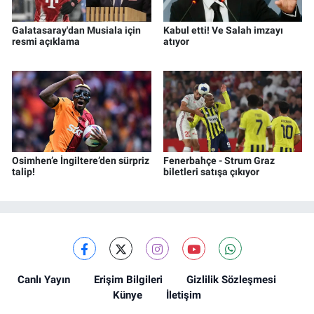
Galatasaray'dan Musiala için
Kabul etti! Ve Salah imzayı
resmi açıklama
atıyor
Osimhen’e İngiltere’den sürpriz
Fenerbahçe - Strum Graz
talip!
biletleri satışa çıkıyor
Canlı Yayın
Erişim Bilgileri
Gizlilik Sözleşmesi
Künye
İletişim