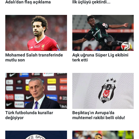
Adalı'dan flaş açıklama
İlk üçlüyü çektirdi...
Mohamed Salah transferinde
Aşk uğruna Süper Lig ekibini
mutlu son
terk etti
Türk futbolunda kurallar
Beşiktaş’ın Avrupa’da
değişiyor
muhtemel rakibi belli oldu!