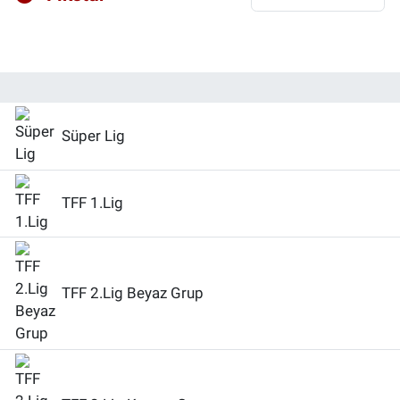
Özel Haberler
Dünya
Haber Arşivi
Yazarlar
Medya
Özel Haberler
Süper Lig
Kadın
TFF 1.Lig
Erişim Bilgileri
Sağlık
TFF 2.Lig Beyaz Grup
Teknoloji
Ramazan