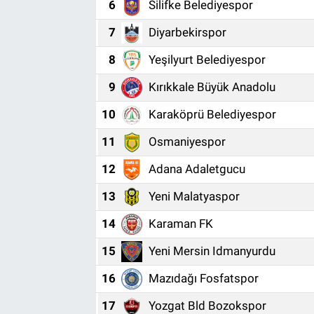
6
Silifke Belediyespor
7
Diyarbekirspor
8
Yeşilyurt Belediyespor
9
Kırıkkale Büyük Anadolu
10
Karaköprü Belediyespor
11
Osmaniyespor
12
Adana Adaletgucu
13
Yeni Malatyaspor
14
Karaman FK
15
Yeni Mersin Idmanyurdu
16
Mazıdağı Fosfatspor
17
Yozgat Bld Bozokspor