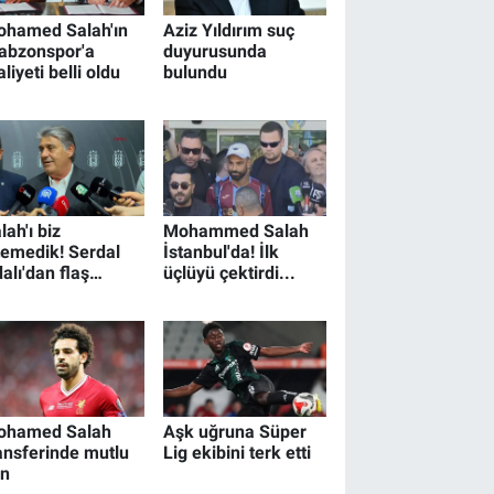
ohamed Salah'ın
Aziz Yıldırım suç
abzonspor'a
duyurusunda
liyeti belli oldu
bulundu
lah'ı biz
Mohammed Salah
temedik! Serdal
İstanbul'da! İlk
alı'dan flaş
üçlüyü çektirdi...
ıklama
ohamed Salah
Aşk uğruna Süper
ansferinde mutlu
Lig ekibini terk etti
on