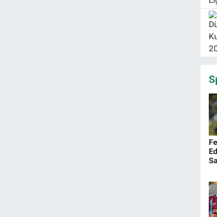
S
Fe
Ed
Sa