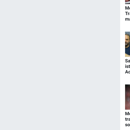
M
Tr
ma
Sa
is
Ad
aç
M
tr
s