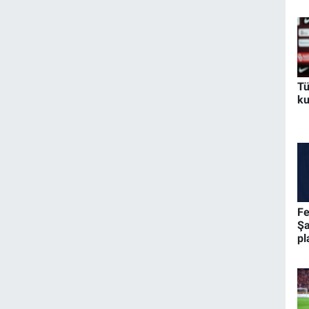
Tü
ku
Fe
Şa
pl
mu
be