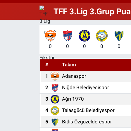
TFF 3.Lig 3.Grup Pua
Özel Haberler
Dünya
Haber Arşivi
Yazarlar
Medya
Özel Haberler
0
0
0
0
0
Kadın
#
Takım
Erişim Bilgileri
1
Adanaspor
Sağlık
2
Niğde Belediyesispor
3
Ağrı 1970
Teknoloji
4
Talasgücü Belediyespor
Ramazan
5
Bitlis Özgüzelderespor