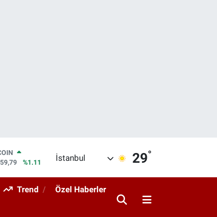
COIN
959,79
%1.11
°
LAR
29
İstanbul
7436
%0.18
RO
2510
%0.32
Trend
Özel Haberler
RLİN
4811
%0.38
M ALTIN