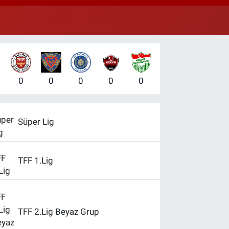
0.55
%0.03
T100
779
%-14
0
0
0
0
0
Süper Lig
TFF 1.Lig
TFF 2.Lig Beyaz Grup