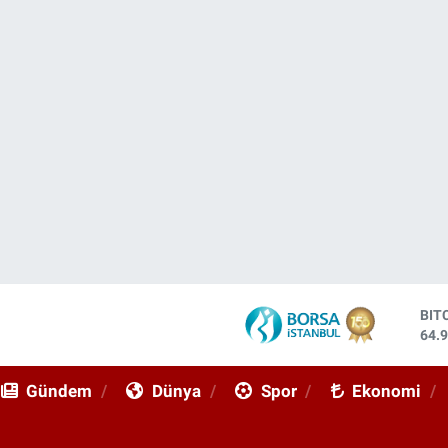
BIT
64.
DO
47,
EU
55,
Gündem
Dünya
Spor
Ekonomi
STE
64,
GRA