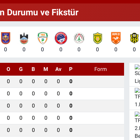
666
BİS
n Durumu ve Fikstür
13.
0
0
0
0
0
0
0
0
O
G
B
M
Av
P
Form
0
0
0
0
0
0
0
0
0
0
0
0
0
0
0
0
0
0
0
0
0
0
0
0
0
0
0
0
0
0