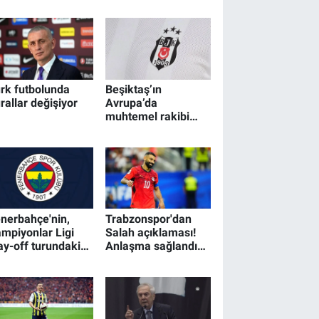
rk futbolunda
Beşiktaş’ın
rallar değişiyor
Avrupa’da
muhtemel rakibi
belli oldu!
nerbahçe'nin,
Trabzonspor'dan
mpiyonlar Ligi
Salah açıklaması!
ay-off turundaki
Anlaşma sağlandı
htemel rakipleri
mı?
lli oldu