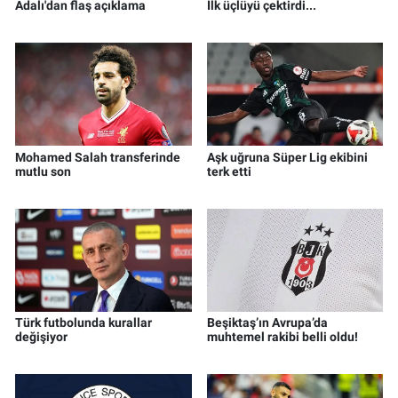
Adalı'dan flaş açıklama
İlk üçlüyü çektirdi...
Mohamed Salah transferinde
Aşk uğruna Süper Lig ekibini
mutlu son
terk etti
Türk futbolunda kurallar
Beşiktaş’ın Avrupa’da
değişiyor
muhtemel rakibi belli oldu!