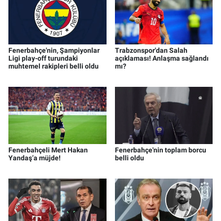
Fenerbahçe'nin, Şampiyonlar
Trabzonspor'dan Salah
Ligi play-off turundaki
açıklaması! Anlaşma sağlandı
muhtemel rakipleri belli oldu
mı?
Fenerbahçeli Mert Hakan
Fenerbahçe'nin toplam borcu
Yandaş’a müjde!
belli oldu