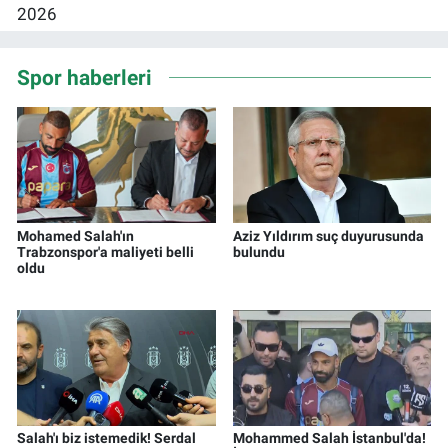
Spor haberleri
Mohamed Salah'ın
Aziz Yıldırım suç duyurusunda
Trabzonspor'a maliyeti belli
bulundu
oldu
Salah'ı biz istemedik! Serdal
Mohammed Salah İstanbul'da!