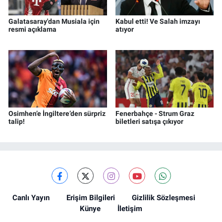
Galatasaray'dan Musiala için
Kabul etti! Ve Salah imzayı
resmi açıklama
atıyor
Osimhen’e İngiltere’den sürpriz
Fenerbahçe - Strum Graz
talip!
biletleri satışa çıkıyor
Canlı Yayın
Erişim Bilgileri
Gizlilik Sözleşmesi
Künye
İletişim