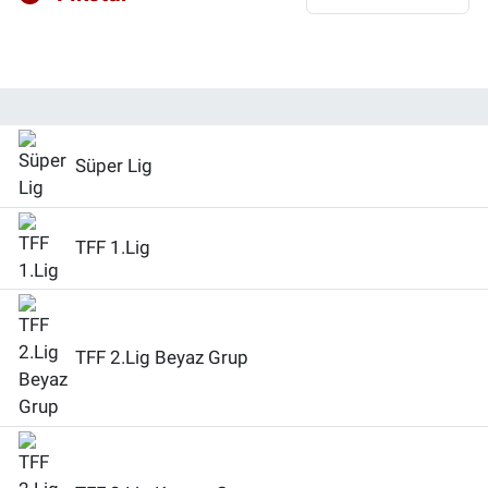
Özel Haberler
Dünya
Haber Arşivi
Yazarlar
Medya
Özel Haberler
Süper Lig
Kadın
TFF 1.Lig
Erişim Bilgileri
Sağlık
TFF 2.Lig Beyaz Grup
Teknoloji
Ramazan