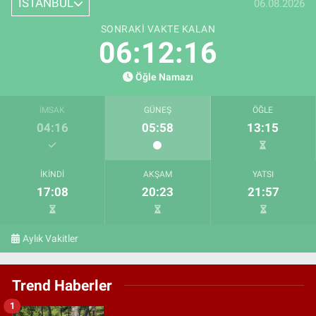
İSTANBUL
06.08.2026
SONRAKI VAKTE KALAN
06:12:15
Öğle Namazı
İMSAK
GÜNEŞ
ÖĞLE
04:16
05:58
13:15
İKINDI
AKŞAM
YATSI
17:08
20:23
21:57
Aylık Vakitler
Trend Haberler
1