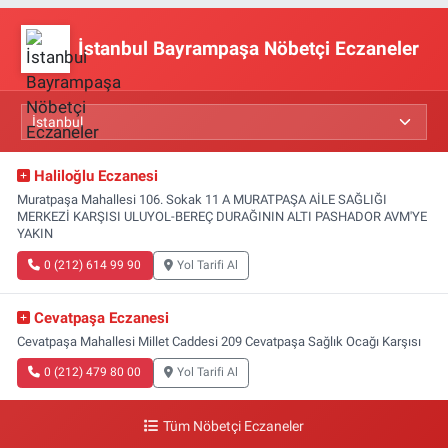
İstanbul Bayrampaşa Nöbetçi Eczaneler
Haliloğlu Eczanesi
Muratpaşa Mahallesi 106. Sokak 11 A MURATPAŞA AİLE SAĞLIĞI
MERKEZİ KARŞISI ULUYOL-BEREÇ DURAĞININ ALTI PASHADOR AVM'YE
YAKIN
0 (212) 614 99 90
Yol Tarifi Al
Cevatpaşa Eczanesi
Cevatpaşa Mahallesi Millet Caddesi 209 Cevatpaşa Sağlık Ocağı Karşısı
0 (212) 479 80 00
Yol Tarifi Al
Tüm Nöbetçi Eczaneler