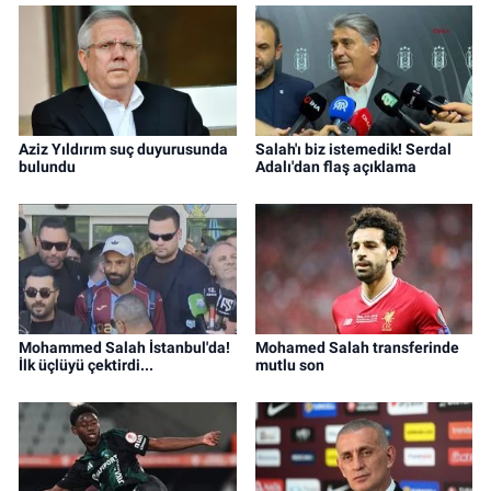
Aziz Yıldırım suç duyurusunda
Salah'ı biz istemedik! Serdal
bulundu
Adalı'dan flaş açıklama
Mohammed Salah İstanbul'da!
Mohamed Salah transferinde
İlk üçlüyü çektirdi...
mutlu son