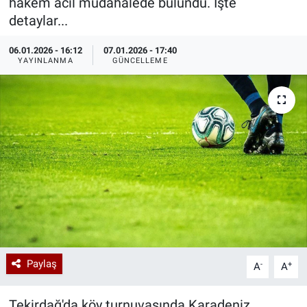
hakem acil müdahalede bulundu. İşte
detaylar...
Özel Haberler
Dünya
Haber Arşivi
06.01.2026 - 16:12
07.01.2026 - 17:40
Yazarlar
Medya
YAYINLANMA
GÜNCELLEME
Özel Haberler
Kadın
Erişim Bilgileri
Sağlık
Teknoloji
Paylaş
-
+
A
A
Ramazan
Tekirdağ'da köy turnuvasında
Karadeniz