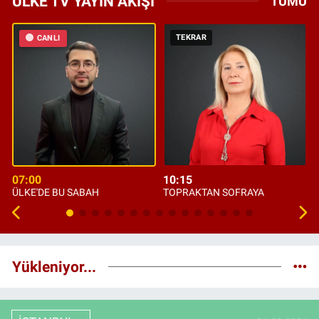
ÜLKE TV YAYIN AKIŞI
TÜMÜ
TEKRAR
CANLI
07:00
10:15
ÜLKE'DE BU SABAH
TOPRAKTAN SOFRAYA
Yükleniyor...