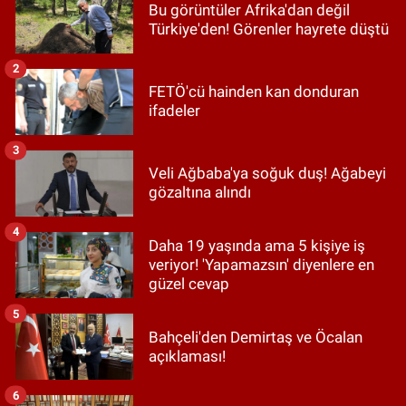
Bu görüntüler Afrika'dan değil
Türkiye'den! Görenler hayrete düştü
2
FETÖ'cü hainden kan donduran
ifadeler
3
Veli Ağbaba'ya soğuk duş! Ağabeyi
gözaltına alındı
4
Daha 19 yaşında ama 5 kişiye iş
veriyor! 'Yapamazsın' diyenlere en
güzel cevap
5
Bahçeli'den Demirtaş ve Öcalan
açıklaması!
6