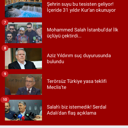
Şehrin suyu bu tesisten geliyor!
İçeride 31 yıldır Kur’an okunuyor
7
Mohammed Salah İstanbul'da! İlk
üçlüyü çektirdi...
8
Aziz Yıldırım suç duyurusunda
bulundu
9
Terörsüz Türkiye yasa teklifi
Meclis'te
10
Salah'ı biz istemedik! Serdal
Adalı'dan flaş açıklama