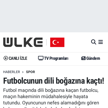
CANLI İZLE
CANLI YAYIN
Nöbetçi Eczaneler
TV Programları
TV Programları
Hava Durumu
Gündem
Gündem
İstanbul Namaz Vakitleri
Dünya
Trend
Trafik Durumu
CANLI İZLE
TV Programları
Gündem
Spor
Yaşam
Süper Lig Puan Durumu ve Fikstür
HABERLER
SPOR
Futbolcunun dili boğazına kaçtı!
Erişim Bilgileri
Erişim Bilgileri
Erişim Bilgileri
Futbol maçında dili boğazına kaçan futbolcu,
Ekonomi
Spor
Tüm Manşetler
maçın hakeminin müdahalesiyle hayata
tutundu. Oyuncunun nefes alamadığını gören
Trend
Ekonomi
Son Dakika Haberleri