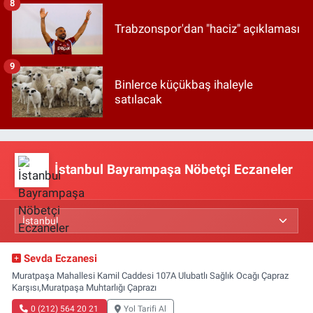
8
Trabzonspor'dan "haciz" açıklaması
9
Binlerce küçükbaş ihaleyle
satılacak
İstanbul Bayrampaşa Nöbetçi Eczaneler
Sevda Eczanesi
Muratpaşa Mahallesi Kamil Caddesi 107A Ulubatlı Sağlık Ocağı Çapraz
Karşısı,Muratpaşa Muhtarlığı Çaprazı
0 (212) 564 20 21
Yol Tarifi Al