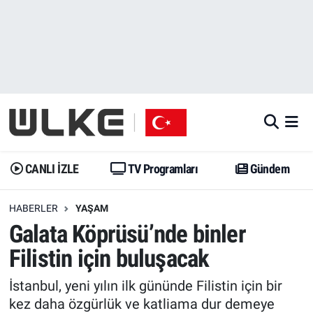
CANLI İZLE
CANLI YAYIN
Nöbetçi Eczaneler
TV Programları
TV Programları
Hava Durumu
Gündem
Gündem
İstanbul Namaz Vakitleri
Dünya
Trend
Trafik Durumu
CANLI İZLE
TV Programları
Gündem
Spor
Yaşam
Süper Lig Puan Durumu ve Fikstür
HABERLER
YAŞAM
Galata Köprüsü’nde binler
Erişim Bilgileri
Erişim Bilgileri
Erişim Bilgileri
Filistin için buluşacak
Ekonomi
Spor
Tüm Manşetler
İstanbul, yeni yılın ilk gününde Filistin için bir
Trend
Ekonomi
Son Dakika Haberleri
kez daha özgürlük ve katliama dur demeye