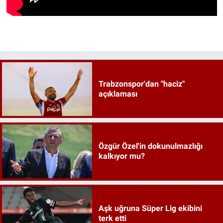
Trabzonspor'dan "haciz"
açıklaması
Özgür Özel'in dokunulmazlığı
kalkıyor mu?
Aşk uğruna Süper Lig ekibini
terk etti