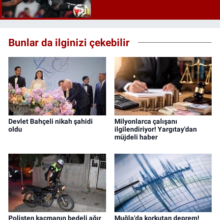
Bunlar da ilginizi çekebilir
Devlet Bahçeli nikah şahidi
Milyonlarca çalışanı
oldu
ilgilendiriyor! Yargıtay'dan
müjdeli haber
Polisten kaçmanın bedeli ağır
Muğla'da korkutan deprem!