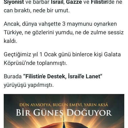
Siyonist
ve barbar
İsrail
,
Gazze
ve
Filistin'
de ne
can bıraktı, nede bir umut.
Ancak, dünya vahşette 3 maymunu oynarken
Türkiye, ne gözlerini yumdu, ne de zulme sessiz
kaldı.
Geçtiğimiz yıl 1 Ocak günü binlerce kişi Galata
Köprüsü’nde toplanmıştı.
Burada
“Filistin'e Destek, İsrail'e Lanet"
yürüyüşü yapılmıştı.