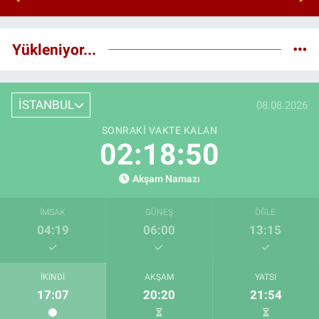
Yükleniyor...
İSTANBUL
08.08.2026
SONRAKI VAKTE KALAN
02:18:49
Akşam Namazı
İMSAK
GÜNEŞ
ÖĞLE
04:19
06:00
13:15
İKINDI
AKŞAM
YATSI
17:07
20:20
21:54