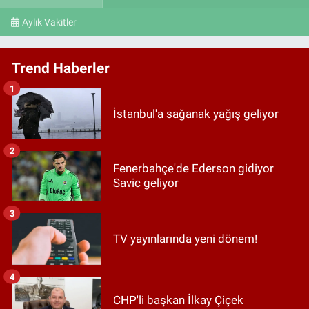
Aylık Vakitler
Trend Haberler
1
İstanbul'a sağanak yağış geliyor
2
Fenerbahçe'de Ederson gidiyor
Savic geliyor
3
TV yayınlarında yeni dönem!
4
CHP'li başkan İlkay Çiçek