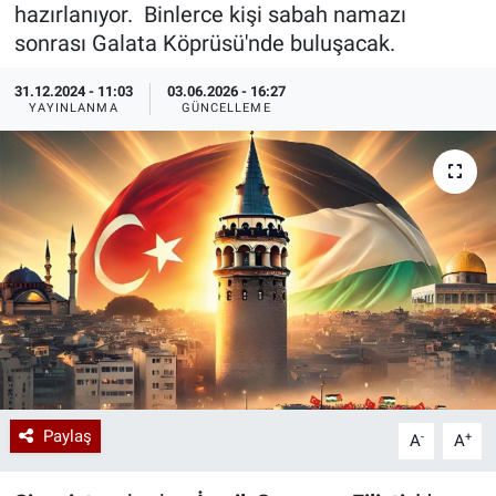
hazırlanıyor. Binlerce kişi sabah namazı
Özel Haberler
Dünya
Haber Arşivi
sonrası Galata Köprüsü'nde buluşacak.
31.12.2024 - 11:03
03.06.2026 - 16:27
Yazarlar
Medya
YAYINLANMA
GÜNCELLEME
Özel Haberler
Kadın
Erişim Bilgileri
Sağlık
Teknoloji
Ramazan
Paylaş
-
+
A
A