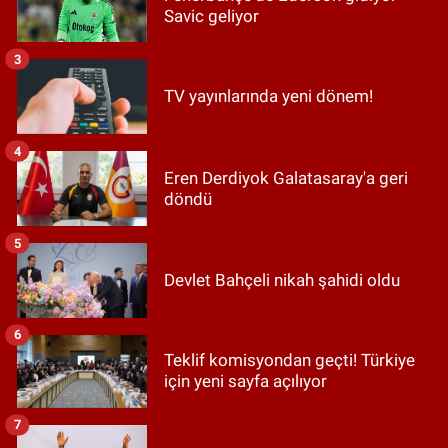
Savic geliyor
3
TV yayınlarında yeni dönem!
4
Eren Derdiyok Galatasaray'a geri
döndü
5
Devlet Bahçeli nikah şahidi oldu
6
Teklif komisyondan geçti! Türkiye
için yeni sayfa açılıyor
7