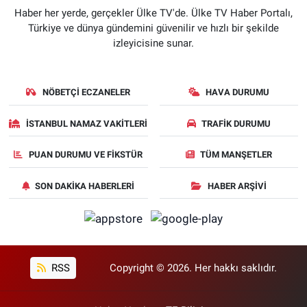
Haber her yerde, gerçekler Ülke TV'de. Ülke TV Haber Portalı,
Türkiye ve dünya gündemini güvenilir ve hızlı bir şekilde
izleyicisine sunar.
NÖBETÇI ECZANELER
HAVA DURUMU
İSTANBUL NAMAZ VAKITLERI
TRAFIK DURUMU
PUAN DURUMU VE FIKSTÜR
TÜM MANŞETLER
SON DAKIKA HABERLERI
HABER ARŞIVI
RSS
Copyright © 2026. Her hakkı saklıdır.