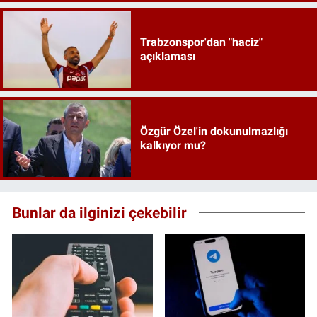
Trabzonspor'dan "haciz"
açıklaması
Özgür Özel'in dokunulmazlığı
kalkıyor mu?
Bunlar da ilginizi çekebilir