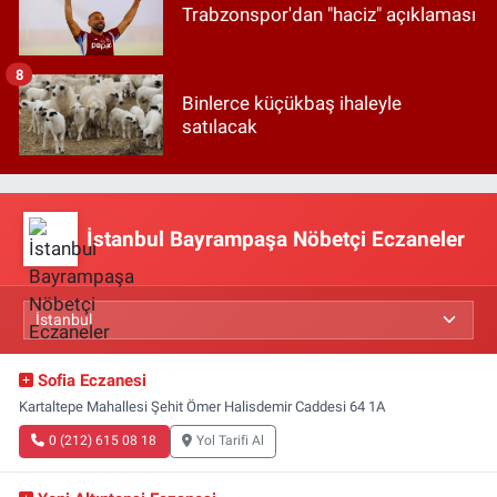
Trabzonspor'dan "haciz" açıklaması
8
Binlerce küçükbaş ihaleyle
satılacak
İstanbul Bayrampaşa Nöbetçi Eczaneler
Sofia Eczanesi
Kartaltepe Mahallesi Şehit Ömer Halisdemir Caddesi 64 1A
0 (212) 615 08 18
Yol Tarifi Al