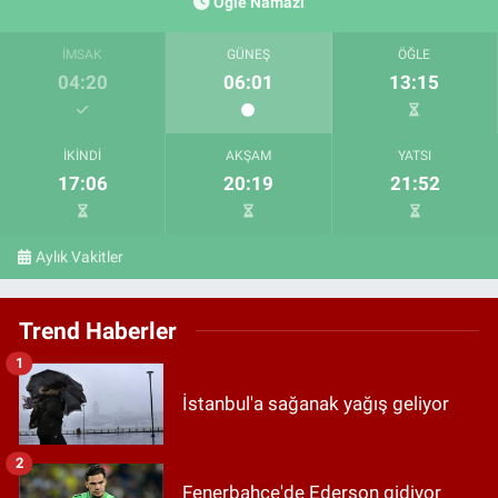
Öğle Namazı
İMSAK
GÜNEŞ
ÖĞLE
04:20
06:01
13:15
İKINDI
AKŞAM
YATSI
17:06
20:19
21:52
Aylık Vakitler
Trend Haberler
1
İstanbul'a sağanak yağış geliyor
2
Fenerbahçe'de Ederson gidiyor