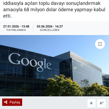
iddiasıyla açılan toplu davayı sonuçlandırmak
Özel Haberler
Dünya
Haber Arşivi
amacıyla 68 milyon dolar ödeme yapmayı kabul
etti.
Yazarlar
Medya
27.01.2026 - 13:48
03.06.2026 - 16:27
YAYINLANMA
GÜNCELLEME
Özel Haberler
Kadın
Erişim Bilgileri
Sağlık
Teknoloji
Ramazan
Paylaş
-
+
A
A