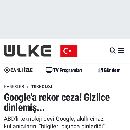
CANLI İZLE
CANLI YAYIN
Nöbetçi Eczaneler
TV Programları
TV Programları
Hava Durumu
Gündem
Gündem
İstanbul Namaz Vakitleri
Dünya
Trend
Trafik Durumu
CANLI İZLE
TV Programları
Gündem
Spor
Yaşam
Süper Lig Puan Durumu ve Fikstür
HABERLER
TEKNOLOJI
Google'a rekor ceza! Gizlice
Erişim Bilgileri
Erişim Bilgileri
Erişim Bilgileri
dinlemiş...
Ekonomi
Spor
Tüm Manşetler
ABD'li teknoloji devi Google, akıllı cihaz
Trend
Ekonomi
Son Dakika Haberleri
kullanıcılarını "bilgileri dışında dinlediği"