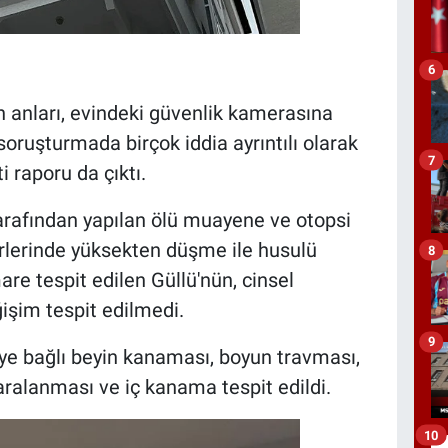
6
anları, evindeki güvenlik kamerasına
soruşturmada birçok iddia ayrıntılı olarak
7
ti raporu da çıktı.
arafından yapılan ölü muayene ve otopsi
rlerinde yüksekten düşme ile husulü
8
e tespit edilen Güllü'nün, cinsel
şim tespit edilmedi.
9
e bağlı beyin kanaması, boyun travması,
yaralanması ve iç kanama tespit edildi.
10