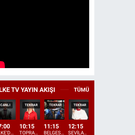
LKE TV YAYIN AKIŞI
TÜMÜ
CANLI
TEKRAR
TEKRAR
TEKRAR
CANLI
HABER
7:00
10:15
11:15
12:15
13:00
13:45
ÜLKE'DE BU SABAH
TOPRAKTAN SOFRAYA
BELGESEL: "ÜLKE'NİN ALIN TERİ"
SEVİLAY SUNGUR İLE ELİMİN BEREKETİ
ÖĞLE AJANSI
ÜLKE'DEN HABE