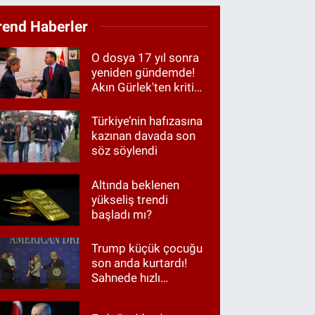
rend Haberler
O dosya 17 yıl sonra
yeniden gündemde!
Akın Gürlek'ten kritik
görüşme
Türkiye’nin hafızasına
kazınan davada son
söz söylendi
Altında beklenen
yükseliş trendi
başladı mı?
Trump küçük çocuğu
son anda kurtardı!
Sahnede hızlı
müdahale