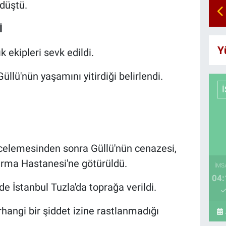
 düştü.
İ
Y
k ekipleri sevk edildi.
üllü'nün yaşamını yitirdiği belirlendi.
ncelemesinden sonra Güllü'nün cenazesi,
tırma Hastanesi'ne götürüldü.
İMS
04:
de İstanbul Tuzla'da toprağa verildi.
hangi bir şiddet izine rastlanmadığı