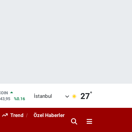
°
LAR
27
İstanbul
6006
%0.06
RO
0250
%0.02
Trend
Özel Haberler
RLİN
2398
%0.2
M ALTIN