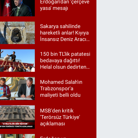
Erdoğan'dan 'çerçeve
yasa' mesajı
Sakarya sahilinde
hareketli anlar! Kıyıya
İnsansız Deniz Aracı
vurdu
150 bin TL'lik patatesi
bedavaya dağıttı!
Helal olsun dedirten
hareket
Mohamed Salah'ın
Trabzonspor'a
maliyeti belli oldu
MSB'den kritik
'Terörsüz Türkiye'
açıklaması