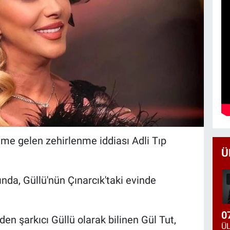
me gelen zehirlenme iddiası Adli Tıp
Ü
rında, Güllü'nün Çınarcık'taki evinde
0
en şarkıcı Güllü olarak bilinen Gül Tut,