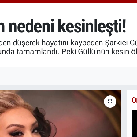
650
BİS
13.
 nedeni kesinleşti!
BIT
64.
den düşerek hayatını kaybeden Şarkıcı Güll
unda tamamlandı. Peki Güllü'nün kesin öl
Ü