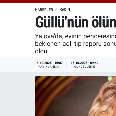
Özel Haberler
Dünya
Haber Arşivi
HABERLER
KADIN
Güllü’nün ölüm
Yazarlar
Medya
Yalova’da, evinin penceresin
Özel Haberler
beklenen adli tıp raporu son
Kadın
oldu...
Erişim Bilgileri
14.10.2025 - 16:07
15.10.2025 - 09:49
YAYINLANMA
GÜNCELLEME
Sağlık
Teknoloji
Ramazan