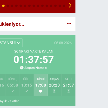
ükleniyor...
İSTANBUL
06.08.2026
SONRAKI VAKTE KALAN
01:37:56
Akşam Namazı
AK
GÜNEŞ
ÖĞLE
İKINDI
AKŞAM
YATSI
16
05:58
13:15
17:08
20:23
21:57
Aylık Vakitler