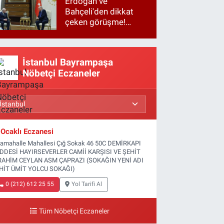
Erdoğan ve
Bahçeli'den dikkat
çeken görüşme!
Basına kapalı
gerçekleşti
İstanbul Bayrampaşa
Nöbetçi Eczaneler
Ocaklı Eczanesi
tamahalle Mahallesi Çığ Sokak 46 50C DEMİRKAPI
DDESİ HAYIRSEVERLER CAMİİ KARŞISI VE ŞEHİT
RAHİM CEYLAN ASM ÇAPRAZI (SOKAĞIN YENİ ADI
HİT ÜMİT YOLCU SOKAĞI)
0 (212) 612 25 55
Yol Tarifi Al
Tüm Nöbetçi Eczaneler