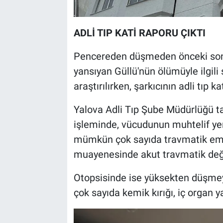
ADLİ TIP KATİ RAPORU ÇIKTI
Pencereden düşmeden önceki son 
yansıyan Güllü'nün ölümüyle ilgili 
araştırılırken, şarkıcının adli tıp ka
Yalova Adli Tıp Şube Müdürlüğü t
işleminde, vücudunun muhtelif ye
mümkün çok sayıda travmatik emar
muayenesinde akut travmatik deği
Otopsisinde ise yüksekten düşmey
çok sayıda kemik kırığı, iç organ 