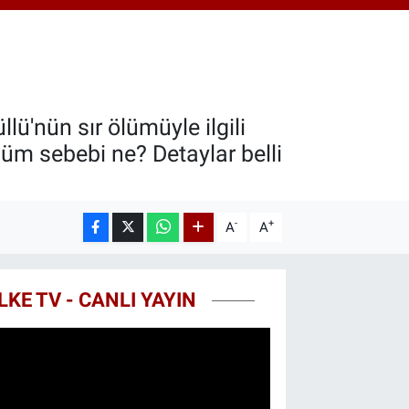
0.87
%0.12
T100
799
%70
COIN
643,95
%0.16
ü'nün sır ölümüyle ilgili
üm sebebi ne? Detaylar belli
-
+
A
A
LKE TV - CANLI YAYIN