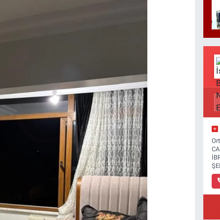
Or
CA
İB
ŞE