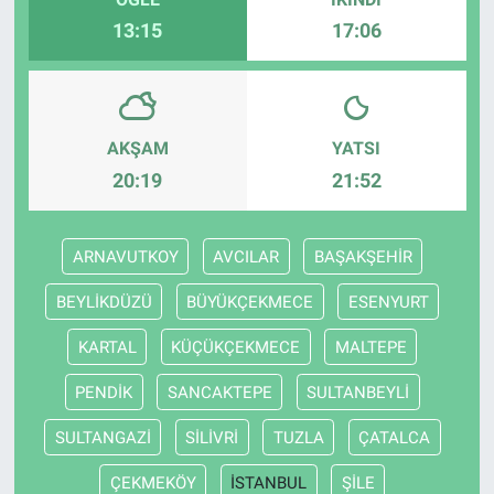
13:15
17:06
AKŞAM
YATSI
20:19
21:52
ARNAVUTKOY
AVCILAR
BAŞAKŞEHİR
BEYLİKDÜZÜ
BÜYÜKÇEKMECE
ESENYURT
KARTAL
KÜÇÜKÇEKMECE
MALTEPE
PENDİK
SANCAKTEPE
SULTANBEYLİ
SULTANGAZİ
SİLİVRİ
TUZLA
ÇATALCA
ÇEKMEKÖY
İSTANBUL
ŞİLE