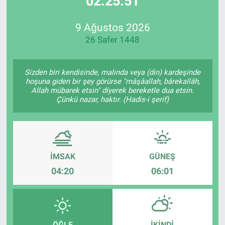
02:25:51
Özel Haberler
Dünya
Haber Arşivi
9 Ağustos 2026
26 Safer 1448
Yazarlar
Medya
Özel Haberler
Sizden biri kendisinde, malında veya (din) kardeşinde
hoşuna giden bir şey görürse "mâşâallah, bârekallâh,
Allah mübarek etsin" diyerek bereketle dua etsin.
Kadın
Çünkü nazar, haktır. (Hadis-i şerif)
Erişim Bilgileri
Sağlık
İMSAK
GÜNEŞ
04:20
06:01
Teknoloji
Ramazan
ÖĞLE
İKINDI