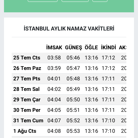
İSTANBUL AYLIK NAMAZ VAKITLERI
İMSAK
GÜNEŞ
ÖĞLE
İKINDI
AKŞAM
25 Tem Cts
03:58
05:46
13:16
17:12
20:35
26 Tem Paz
03:59
05:47
13:16
17:12
20:34
27 Tem Pts
04:01
05:48
13:16
17:11
20:33
28 Tem Sal
04:02
05:49
13:16
17:11
20:32
29 Tem Çar
04:04
05:50
13:16
17:11
20:31
30 Tem Per
04:05
05:51
13:16
17:11
20:30
31 Tem Cum
04:07
05:52
13:16
17:10
20:29
1 Ağu Cts
04:08
05:53
13:16
17:10
20:28