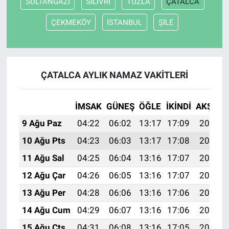
SULTANGAZİ
SİLİVRİ
TUZLA
ÇATALCA
ÇEKMEKÖY
İSTANBUL
ŞİLE
ÇATALCA AYLIK NAMAZ VAKITLERI
İMSAK
GÜNEŞ
ÖĞLE
İKINDI
AKŞAM
9 Ağu Paz
04:22
06:02
13:17
17:09
20:21
10 Ağu Pts
04:23
06:03
13:17
17:08
20:20
11 Ağu Sal
04:25
06:04
13:16
17:07
20:19
12 Ağu Çar
04:26
06:05
13:16
17:07
20:17
13 Ağu Per
04:28
06:06
13:16
17:06
20:16
14 Ağu Cum
04:29
06:07
13:16
17:06
20:15
15 Ağu Cts
04:31
06:08
13:16
17:05
20:13