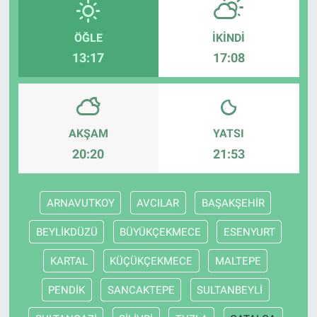
ÖĞLE
İKINDI
13:17
17:08
AKŞAM
YATSI
20:20
21:53
ARNAVUTKOY
AVCILAR
BAŞAKŞEHİR
BEYLİKDÜZÜ
BÜYÜKÇEKMECE
ESENYURT
KARTAL
KÜÇÜKÇEKMECE
MALTEPE
PENDİK
SANCAKTEPE
SULTANBEYLİ