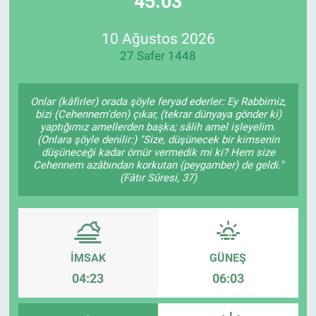
45:03
Özel Haberler
Dünya
Haber Arşivi
10 Ağustos 2026
27 Safer 1448
Yazarlar
Medya
Özel Haberler
Onlar (kâfirler) orada şöyle feryad ederler: Ey Rabbimiz,
bizi (Cehennem'den) çıkar, (tekrar dünyaya gönder ki)
yaptığımız amellerden başka; sâlih amel işleyelim.
Kadın
(Onlara şöyle denilir:) "Size, düşünecek bir kimsenin
düşüneceği kadar ömür vermedik mi ki? Hem size
Cehennem azâbından korkutan (peygamber) de geldi."
Erişim Bilgileri
(Fâtır Sûresi, 37)
Sağlık
Teknoloji
İMSAK
GÜNEŞ
Ramazan
04:23
06:03