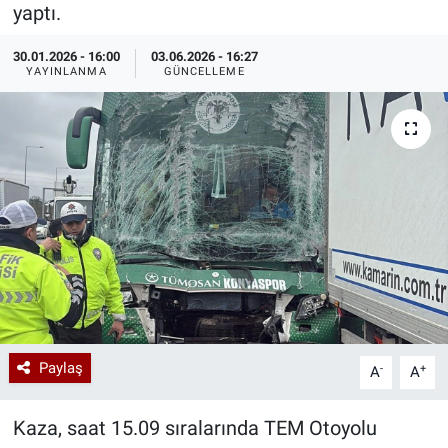
yaptı.
Özel Haberler
Dünya
Haber Arşivi
30.01.2026 - 16:00
03.06.2026 - 16:27
YAYINLANMA
GÜNCELLEME
Yazarlar
Medya
Özel Haberler
Kadın
Erişim Bilgileri
Sağlık
Teknoloji
Paylaş
-
+
A
A
Ramazan
Kaza, saat 15.09 sıralarında TEM Otoyolu