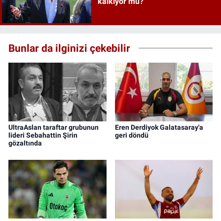
kalkıyor mu?
Bunlar da ilginizi çekebilir
UltraAslan taraftar grubunun
Eren Derdiyok Galatasaray'a
lideri Sebahattin Şirin
geri döndü
gözaltında