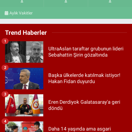
Aylık Vakitler
Trend Haberler
1
UltraAslan taraftar grubunun lideri
Sebahattin Şirin gözaltında
2
Başka ülkelerde katılmak istiyor!
Hakan Fidan duyurdu
3
Eren Derdiyok Galatasaray'a geri
döndü
4
Daha 14 yaşında ama asgari