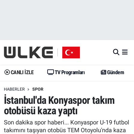
CANLI İZLE
CANLI YAYIN
Nöbetçi Eczaneler
TV Programları
TV Programları
Hava Durumu
Gündem
Gündem
İstanbul Namaz Vakitleri
Dünya
Trend
Trafik Durumu
CANLI İZLE
TV Programları
Gündem
Spor
Yaşam
Süper Lig Puan Durumu ve Fikstür
HABERLER
SPOR
İstanbul'da Konyaspor takım
Erişim Bilgileri
Erişim Bilgileri
Erişim Bilgileri
otobüsü kaza yaptı
Ekonomi
Spor
Tüm Manşetler
Son dakika spor haberi... Konyaspor U-19 futbol
Trend
Ekonomi
Son Dakika Haberleri
takımını taşıyan otobüs TEM Otoyolu'nda kaza