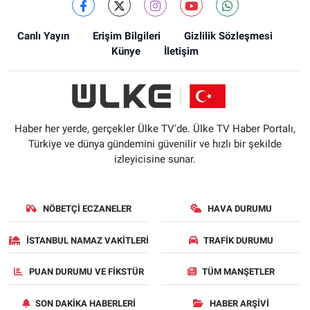
Canlı Yayın
Erişim Bilgileri
Gizlilik Sözleşmesi
Künye
İletişim
Haber her yerde, gerçekler Ülke TV'de. Ülke TV Haber Portalı,
Türkiye ve dünya gündemini güvenilir ve hızlı bir şekilde
izleyicisine sunar.
NÖBETÇI ECZANELER
HAVA DURUMU
İSTANBUL NAMAZ VAKITLERI
TRAFIK DURUMU
PUAN DURUMU VE FIKSTÜR
TÜM MANŞETLER
SON DAKIKA HABERLERI
HABER ARŞIVI