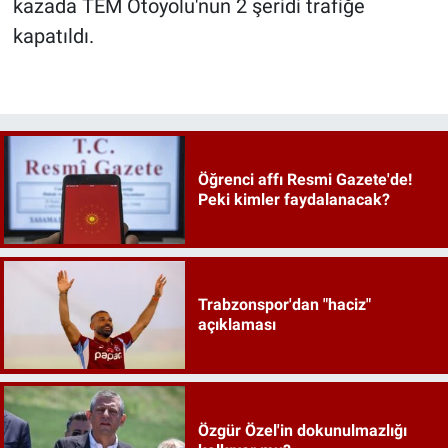
kazada TEM Otoyolu'nun 2 şeridi trafiğe
kapatıldı.
Öğrenci affı Resmi Gazete'de!
Peki kimler faydalanacak?
Trabzonspor'dan "haciz"
açıklaması
Özgür Özel'in dokunulmazlığı