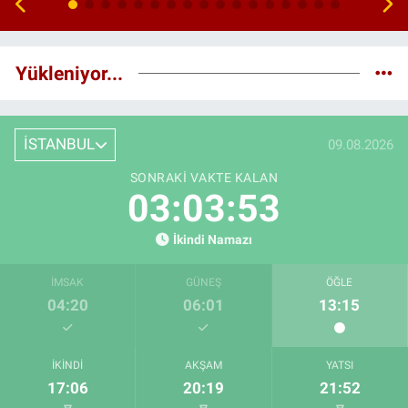
Yükleniyor...
İSTANBUL
09.08.2026
SONRAKI VAKTE KALAN
03:03:52
İkindi Namazı
İMSAK
GÜNEŞ
ÖĞLE
04:20
06:01
13:15
İKINDI
AKŞAM
YATSI
17:06
20:19
21:52