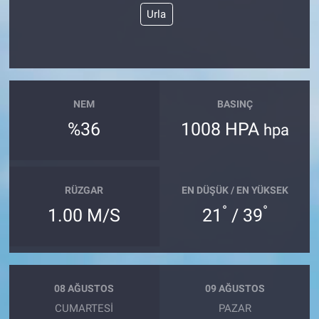
Urla
NEM
BASINÇ
%36
1008 HPA
hpa
RÜZGAR
EN DÜŞÜK / EN YÜKSEK
°
°
1.00 M/S
21
/ 39
08 AĞUSTOS
09 AĞUSTOS
CUMARTESI
PAZAR