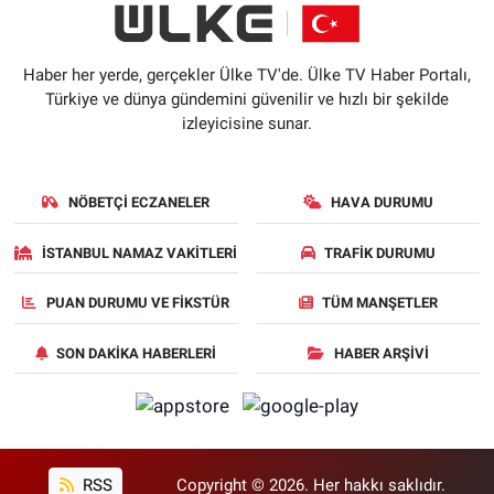
Haber her yerde, gerçekler Ülke TV'de. Ülke TV Haber Portalı,
Türkiye ve dünya gündemini güvenilir ve hızlı bir şekilde
izleyicisine sunar.
NÖBETÇI ECZANELER
HAVA DURUMU
İSTANBUL NAMAZ VAKITLERI
TRAFIK DURUMU
PUAN DURUMU VE FIKSTÜR
TÜM MANŞETLER
SON DAKIKA HABERLERI
HABER ARŞIVI
RSS
Copyright © 2026. Her hakkı saklıdır.