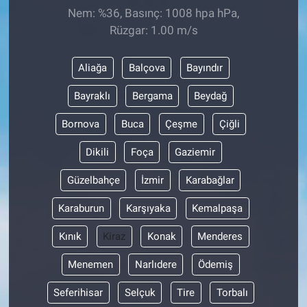
Nem: %36, Basınç: 1008 hpa hPa,
Rüzgar: 1.00 m/s
Aliağa
Balçova
Bayındır
Bayraklı
Bergama
Beydağ
Bornova
Buca
Çeşme
Çiğli
Dikili
Foça
Gaziemir
Güzelbahçe
İzmir
Karabağlar
Karaburun
Karşıyaka
Kemalpaşa
Kınık
Kiraz
Konak
Menderes
Menemen
Narlıdere
Ödemiş
Seferihisar
Selçuk
Tire
Torbalı