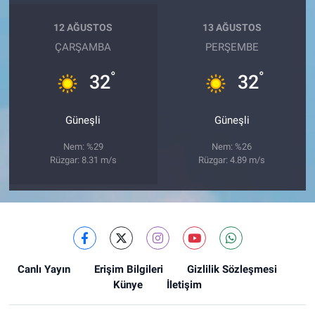
12 AĞUSTOS
13 AĞUSTOS
ÇARŞAMBA
PERŞEMBE
°
°
32
32
Güneşli
Güneşli
Nem: %29
Nem: %26
Rüzgar: 8.31 m/s
Rüzgar: 4.89 m/s
Canlı Yayın
Erişim Bilgileri
Gizlilik Sözleşmesi
Künye
İletişim