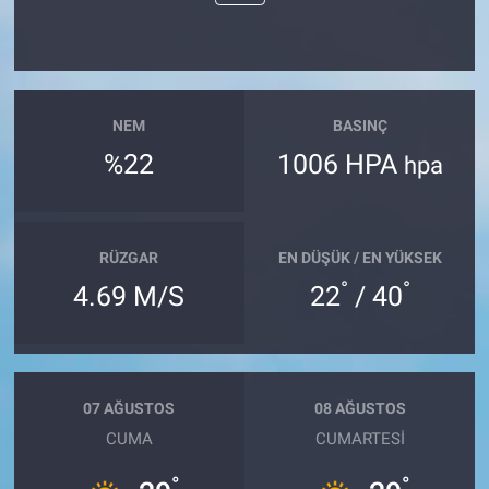
NEM
BASINÇ
%22
1006 HPA
hpa
RÜZGAR
EN DÜŞÜK / EN YÜKSEK
°
°
4.69 M/S
22
/ 40
07 AĞUSTOS
08 AĞUSTOS
CUMA
CUMARTESI
°
°