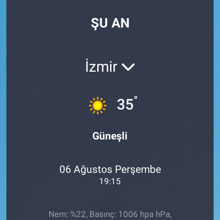
Özel Haberler
Dünya
Haber Arşivi
ŞU AN
Yazarlar
Medya
İzmir
Özel Haberler
Kadın
°
35
Erişim Bilgileri
Güneşli
Sağlık
06 Ağustos Perşembe
Teknoloji
19:15
Ramazan
Nem: %22, Basınç: 1006 hpa hPa,