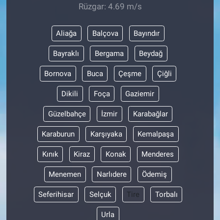
Rüzgar: 4.69 m/s
Aliağa
Balçova
Bayındır
Bayraklı
Bergama
Beydağ
Bornova
Buca
Çeşme
Çiğli
Dikili
Foça
Gaziemir
Güzelbahçe
İzmir
Karabağlar
Karaburun
Karşıyaka
Kemalpaşa
Kınık
Kiraz
Konak
Menderes
Menemen
Narlıdere
Ödemiş
Seferihisar
Selçuk
Tire
Torbalı
Urla