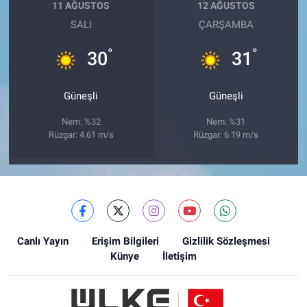
11 AĞUSTOS
12 AĞUSTOS
SALI
ÇARŞAMBA
°
°
30
31
Güneşli
Güneşli
Nem: %32
Nem: %31
Rüzgar: 4.61 m/s
Rüzgar: 6.19 m/s
Canlı Yayın
Erişim Bilgileri
Gizlilik Sözleşmesi
Künye
İletişim