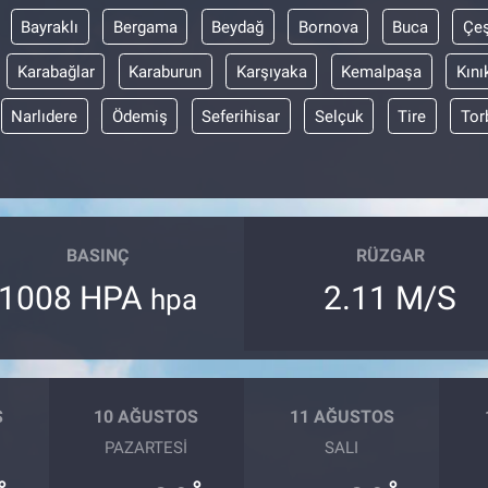
Bayraklı
Bergama
Beydağ
Bornova
Buca
Çe
Karabağlar
Karaburun
Karşıyaka
Kemalpaşa
Kını
Narlıdere
Ödemiş
Seferihisar
Selçuk
Tire
Tor
BASINÇ
RÜZGAR
1008 HPA
2.11 M/S
hpa
S
10 AĞUSTOS
11 AĞUSTOS
PAZARTESI
SALI