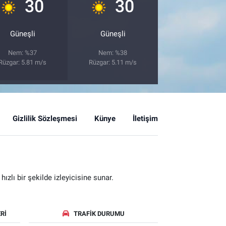
°
°
30
30
Güneşli
Güneşli
Nem: %37
Nem: %38
Rüzgar: 5.81 m/s
Rüzgar: 5.11 m/s
Gizlilik Sözleşmesi
Künye
İletişim
zlı bir şekilde izleyicisine sunar.
RI
TRAFIK DURUMU