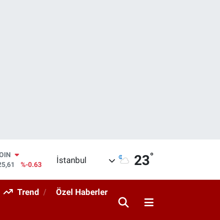
COIN
°
23
İstanbul
25,61
%-0.63
AR
143
%0.16
Trend
Özel Haberler
O
317
%-0.02
RLİN