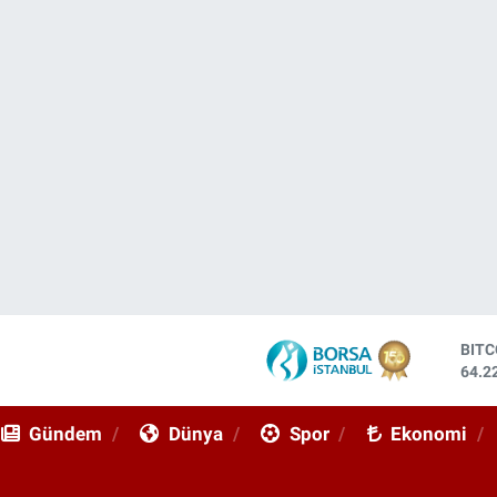
BIT
64.2
DOL
47,7
Gündem
Dünya
Spor
Ekonomi
EUR
55,0
STE