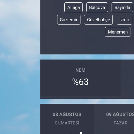
Aliağa
Balçova
Bayındır
Gaziemir
Güzelbahçe
İzmir
Menemen
NEM
%63
08 AĞUSTOS
09 AĞUSTO
CUMARTESI
PAZAR