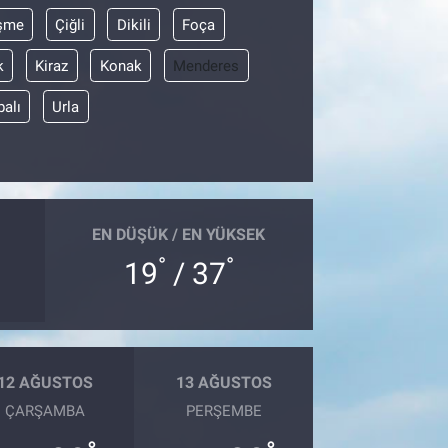
şme
Çiğli
Dikili
Foça
k
Kiraz
Konak
Menderes
balı
Urla
EN DÜŞÜK / EN YÜKSEK
°
°
19
/ 37
12 AĞUSTOS
13 AĞUSTOS
ÇARŞAMBA
PERŞEMBE