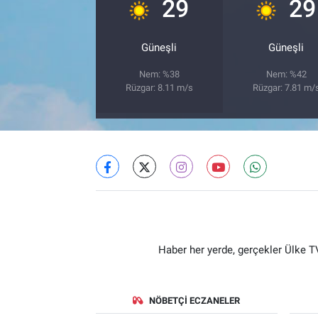
°
29
29
Güneşli
Güneşli
Nem: %38
Nem: %42
Rüzgar: 8.11 m/s
Rüzgar: 7.81 m/
Haber her yerde, gerçekler Ülke TV
NÖBETÇI ECZANELER