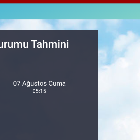
463
%0.07
M ALTIN
.40
%0.45
T100
99
%70
Durumu Tahmini
07 Ağustos Cuma
05:15