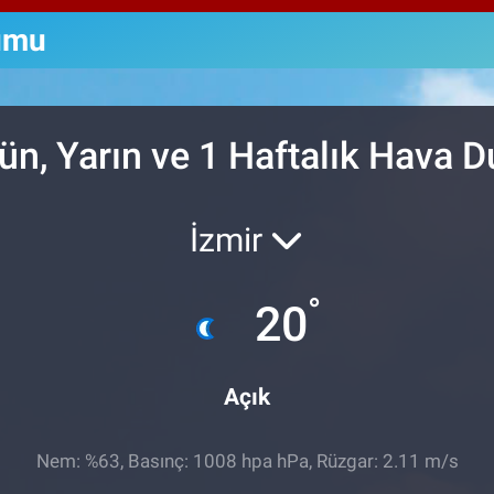
64,2
GRA
umu
6510
BİS
13.7
n, Yarın ve 1 Haftalık Hava 
İzmir
°
20
Açık
Nem: %63, Basınç: 1008 hpa hPa, Rüzgar: 2.11 m/s