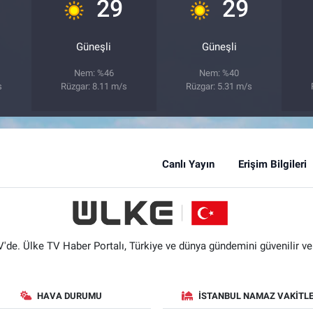
°
°
°
29
29
Güneşli
Güneşli
Nem: %46
Nem: %40
s
Rüzgar: 8.11 m/s
Rüzgar: 5.31 m/s
Canlı Yayın
Erişim Bilgileri
'de. Ülke TV Haber Portalı, Türkiye ve dünya gündemini güvenilir ve hı
HAVA DURUMU
İSTANBUL NAMAZ VAKITLE