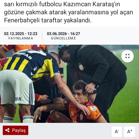
sarı kırmızılı futbolcu Kazımcan Karataş'ın
Özel Haberler
Dünya
Haber Arşivi
gözüne çakmak atarak yaralanmasına yol açan
Fenerbahçeli taraftar yakalandı.
Yazarlar
Medya
02.12.2025 - 12:23
03.06.2026 - 16:27
YAYINLANMA
GÜNCELLEME
Özel Haberler
Kadın
Erişim Bilgileri
Sağlık
Teknoloji
Ramazan
Paylaş
-
+
A
A