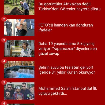
Bu görüntüler Afrika'dan değil
Türkiye'den! Görenler hayrete düştü
2
FETÖ'cü hainden kan donduran
ifadeler
3
Daha 19 yaşında ama 5 kişiye iş
veriyor! 'Yapamazsın' diyenlere en
güzel cevap
4
Şehrin suyu bu tesisten geliyor!
İçeride 31 yıldır Kur’an okunuyor
5
Mohammed Salah İstanbul'da! İlk
üçlüyü çektirdi...
6