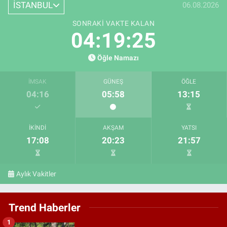
İSTANBUL
06.08.2026
SONRAKI VAKTE KALAN
04:19:24
Öğle Namazı
İMSAK
GÜNEŞ
ÖĞLE
04:16
05:58
13:15
İKINDI
AKŞAM
YATSI
17:08
20:23
21:57
Aylık Vakitler
Trend Haberler
1