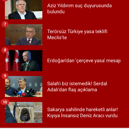
Aziz Yıldırım suç duyurusunda
bulundu
7
Terörsüz Türkiye yasa teklifi
Meclis'te
8
Erdoğan'dan 'çerçeve yasa' mesajı
9
Salah'ı biz istemedik! Serdal
Adalı'dan flaş açıklama
10
Sakarya sahilinde hareketli anlar!
Kıyıya İnsansız Deniz Aracı vurdu