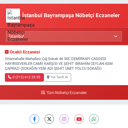
İstanbul Bayrampaşa Nöbetçi Eczaneler
Ocaklı Eczanesi
Ortamahalle Mahallesi Çığ Sokak 46 50C DEMİRKAPI CADDESİ
HAYIRSEVERLER CAMİİ KARŞISI VE ŞEHİT İBRAHİM CEYLAN ASM
ÇAPRAZI (SOKAĞIN YENİ ADI ŞEHİT ÜMİT YOLCU SOKAĞI)
0 (212) 612 25 55
Yol Tarifi Al
Tüm Nöbetçi Eczaneler