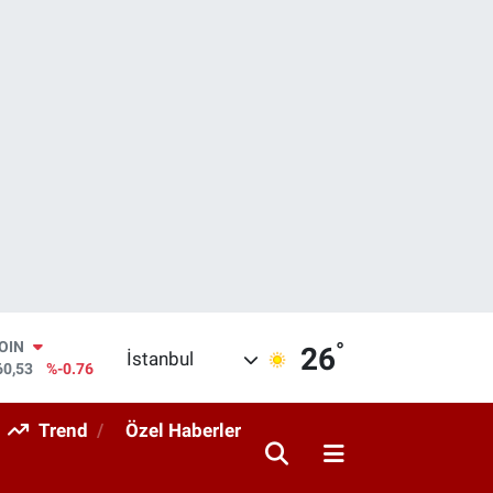
°
COIN
26
İstanbul
60,53
%-0.76
AR
143
%0.16
Trend
Özel Haberler
O
317
%-0.02
RLİN