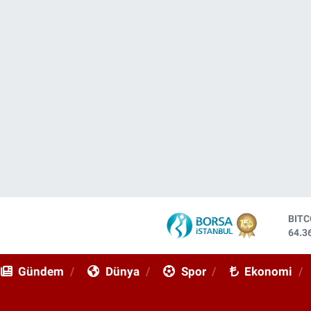
BIT
64.3
DOL
47,7
Gündem
Dünya
Spor
Ekonomi
EUR
55,0
STE