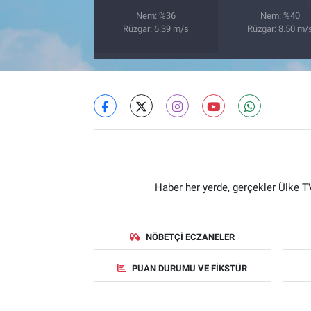
Nem: %36
Nem: %40
Rüzgar: 6.39 m/s
Rüzgar: 8.50 m/
Haber her yerde, gerçekler Ülke TV
NÖBETÇI ECZANELER
PUAN DURUMU VE FIKSTÜR