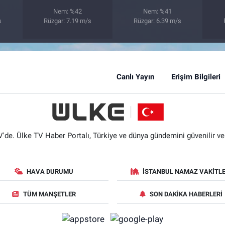
Nem: %42
Nem: %41
s
Rüzgar: 7.19 m/s
Rüzgar: 6.39 m/s
Canlı Yayın
Erişim Bilgileri
'de. Ülke TV Haber Portalı, Türkiye ve dünya gündemini güvenilir ve hı
HAVA DURUMU
İSTANBUL NAMAZ VAKITLE
TÜM MANŞETLER
SON DAKIKA HABERLERI