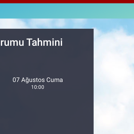
463
%0.07
M ALTIN
.81
%1.44
T100
87
%64
Durumu Tahmini
07 Ağustos Cuma
10:00