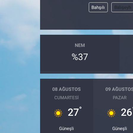
Bahşılı
Balışeyh
NEM
%37
08 AĞUSTOS
09 AĞUSTO
CUMARTESI
PAZAR
°
27
26
Güneşli
Güneşli