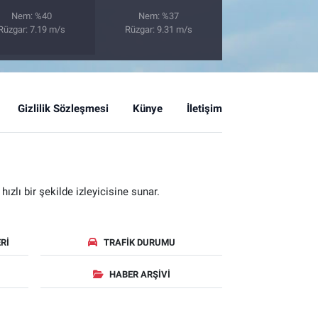
Nem: %40
Nem: %37
Rüzgar: 7.19 m/s
Rüzgar: 9.31 m/s
Gizlilik Sözleşmesi
Künye
İletişim
zlı bir şekilde izleyicisine sunar.
RI
TRAFIK DURUMU
HABER ARŞIVI