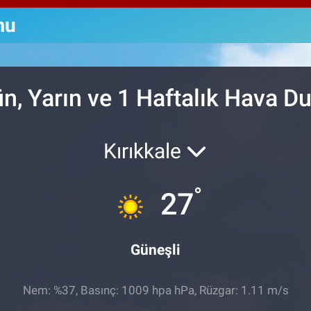
64,2
GRA
mu
6574
BİS
13.8
n, Yarın ve 1 Haftalık Hava 
Kırıkkale
°
27
Güneşli
Nem: %37, Basınç: 1009 hpa hPa, Rüzgar: 1.11 m/s