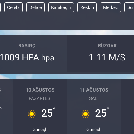
Çelebi
Delice
Karakeçili
Keskin
Merkez
Sul
BASINÇ
RÜZGAR
1009 HPA
1.11 M/S
hpa
S
10 AĞUSTOS
11 AĞUSTOS
PAZARTESI
SALI
°
°
°
25
25
Güneşli
Güneşli