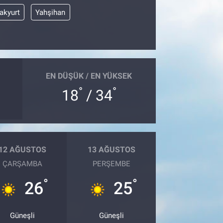
akyurt
Yahşihan
EN DÜŞÜK / EN YÜKSEK
°
°
18
/ 34
12 AĞUSTOS
13 AĞUSTOS
ÇARŞAMBA
PERŞEMBE
°
°
26
25
Güneşli
Güneşli