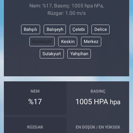
Nem: %17, Basınç: 1005 hpa hPa,
Rüzgar: 1.00 m/s
Bahşılı
Balışeyh
Çelebi
Delice
Karakeçili
Keskin
Merkez
Sulakyurt
Yahşihan
NEM
BASINÇ
%17
1005 HPA
hpa
RÜZGAR
EN DÜŞÜK / EN YÜKSEK