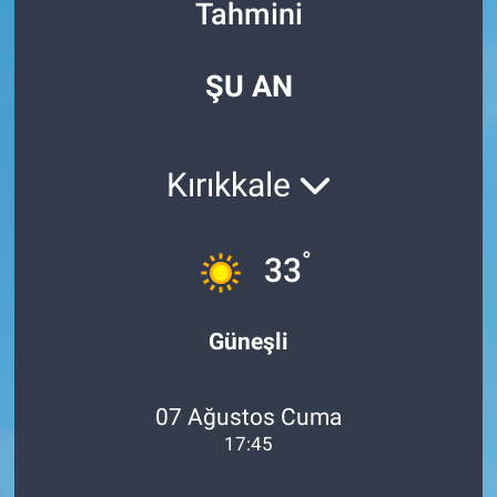
Tahmini
Özel Haberler
Dünya
Haber Arşivi
ŞU AN
Yazarlar
Medya
Özel Haberler
Kırıkkale
Kadın
°
33
Erişim Bilgileri
Sağlık
Güneşli
Teknoloji
07 Ağustos Cuma
Ramazan
17:45