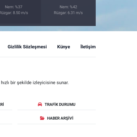
Nem: %37
Nem: %42
Rüzgar: 8.50 m/s
Rüzgar: 6.31 m/s
Gizlilik Sözleşmesi
Künye
İletişim
zlı bir şekilde izleyicisine sunar.
RI
TRAFIK DURUMU
HABER ARŞIVI