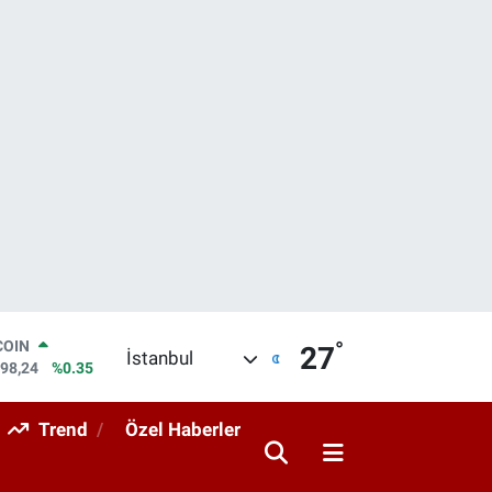
°
COIN
27
İstanbul
998,24
%0.35
LAR
7436
%0.18
Trend
Özel Haberler
RO
2510
%0.32
RLİN