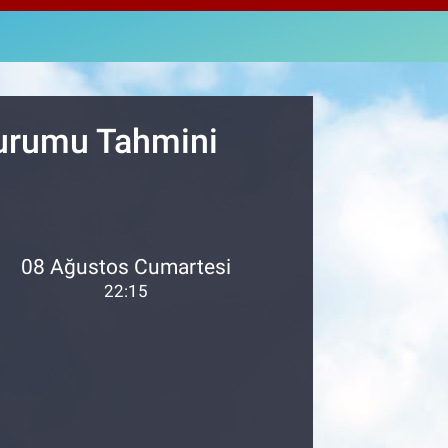
4811
%0.38
M ALTIN
0.55
%0.03
T100
779
%-14
Durumu Tahmini
08 Ağustos Cumartesi
22:15