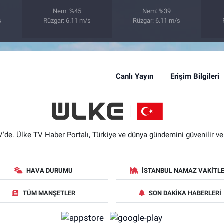
Nem: %45
Nem: %39
s
Rüzgar: 6.11 m/s
Rüzgar: 6.11 m/s
Canlı Yayın
Erişim Bilgileri
'de. Ülke TV Haber Portalı, Türkiye ve dünya gündemini güvenilir ve hı
HAVA DURUMU
İSTANBUL NAMAZ VAKITLE
TÜM MANŞETLER
SON DAKIKA HABERLERI