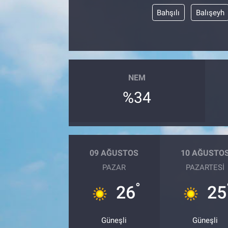
Bahşılı
Balışeyh
NEM
%34
09 AĞUSTOS
10 AĞUSTO
PAZAR
PAZARTESI
°
26
25
Güneşli
Güneşli