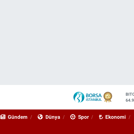
BIT
64.
DO
47,
Gündem
Dünya
Spor
Ekonomi
EU
55,
STE