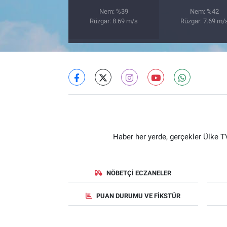
Nem: %39
Nem: %42
Rüzgar: 8.69 m/s
Rüzgar: 7.69 m/
Haber her yerde, gerçekler Ülke TV
NÖBETÇI ECZANELER
PUAN DURUMU VE FIKSTÜR