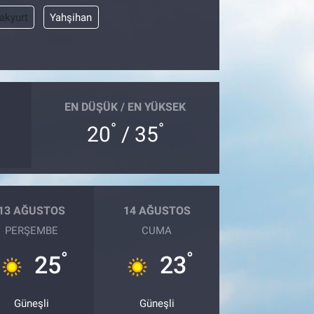
akyurt
Yahşihan
EN DÜŞÜK / EN YÜKSEK
°
°
20
/ 35
13 AĞUSTOS
14 AĞUSTOS
PERŞEMBE
CUMA
°
°
25
23
Güneşli
Güneşli