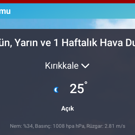
64,
GRA
umu
666
BİS
13.
ün, Yarın ve 1 Haftalık Hava 
Kırıkkale
°
25
Açık
Nem: %34, Basınç: 1008 hpa hPa, Rüzgar: 2.81 m/s