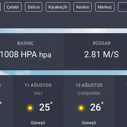
Çelebi
Delice
Karakeçili
Keskin
Merkez
Sul
BASINÇ
RÜZGAR
1008 HPA
2.81 M/S
hpa
S
11 AĞUSTOS
12 AĞUSTOS
SALI
ÇARŞAMBA
°
°
°
25
26
Güneşli
Güneşli