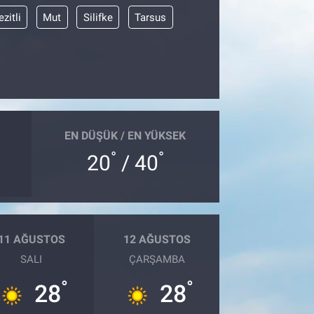
zitli
Mut
Silifke
Tarsus
EN DÜŞÜK / EN YÜKSEK
°
°
20
/ 40
11 AĞUSTOS
12 AĞUSTOS
SALI
ÇARŞAMBA
°
°
28
28