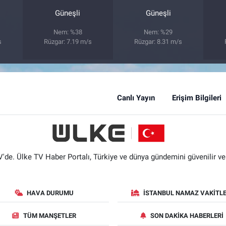
Güneşli
Güneşli
Nem: %38
Nem: %29
s
Rüzgar: 7.19 m/s
Rüzgar: 8.31 m/s
Canlı Yayın
Erişim Bilgileri
'de. Ülke TV Haber Portalı, Türkiye ve dünya gündemini güvenilir ve hı
HAVA DURUMU
İSTANBUL NAMAZ VAKITLE
TÜM MANŞETLER
SON DAKIKA HABERLERI