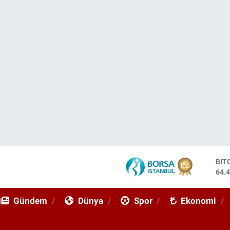
BIT
64.
DO
47,
Gündem
Dünya
Spor
Ekonomi
EU
55,
STE