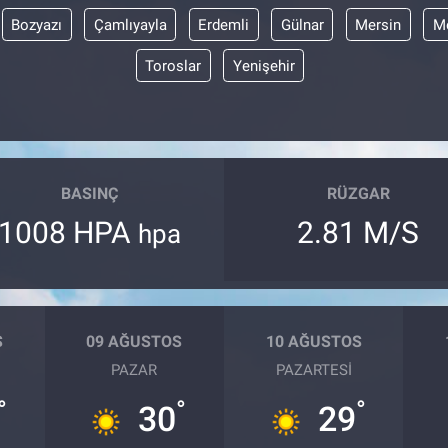
Bozyazı
Çamlıyayla
Erdemli
Gülnar
Mersin
Me
Toroslar
Yenişehir
BASINÇ
RÜZGAR
1008 HPA
2.81 M/S
hpa
S
09 AĞUSTOS
10 AĞUSTOS
PAZAR
PAZARTESI
°
°
°
30
29