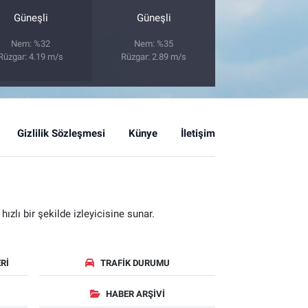
Güneşli
Güneşli
Nem: %32
Nem: %35
Rüzgar: 4.19 m/s
Rüzgar: 2.89 m/s
Gizlilik Sözleşmesi
Künye
İletişim
zlı bir şekilde izleyicisine sunar.
RI
TRAFIK DURUMU
HABER ARŞIVI