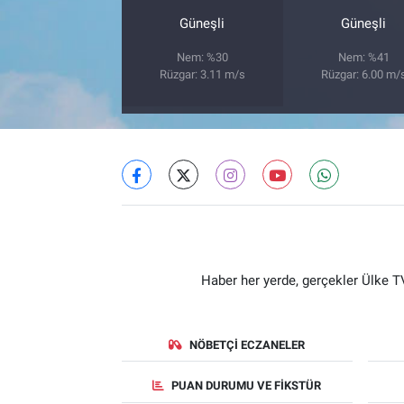
Güneşli
Güneşli
Nem: %30
Nem: %41
Rüzgar: 3.11 m/s
Rüzgar: 6.00 m/
Haber her yerde, gerçekler Ülke TV
NÖBETÇI ECZANELER
PUAN DURUMU VE FIKSTÜR