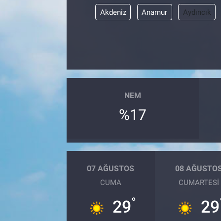
Akdeniz
Anamur
Aydıncık
NEM
%17
07 AĞUSTOS
08 AĞUSTO
CUMA
CUMARTESI
°
29
29