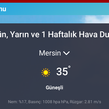
64,
GRA
mu
651
BİS
13.
n, Yarın ve 1 Haftalık Hava 
Mersin
°
35
Güneşli
Nem: %17, Basınç: 1008 hpa hPa, Rüzgar: 2.81 m/s