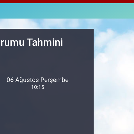
2438
%0.21
M ALTIN
8.23
%0.39
T100
703
%0
Durumu Tahmini
06 Ağustos Perşembe
10:15