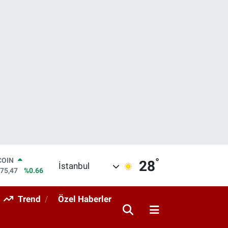
COIN
°
28
İstanbul
475,47
%0.66
LAR
5986
%0.06
Trend
Özel Haberler
RO
0700
%0.1
RLİN