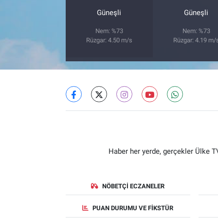
Güneşli
Güneşli
Nem: %73
Nem: %73
Rüzgar: 4.50 m/s
Rüzgar: 4.19 m/
Haber her yerde, gerçekler Ülke TV
NÖBETÇI ECZANELER
PUAN DURUMU VE FIKSTÜR