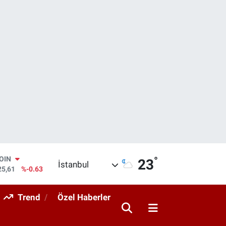
°
COIN
23
İstanbul
25,61
%-0.63
AR
143
%0.16
Trend
Özel Haberler
O
317
%-0.02
RLİN