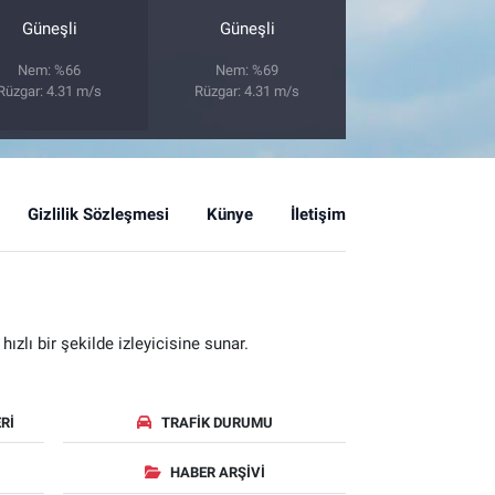
Güneşli
Güneşli
Nem: %66
Nem: %69
Rüzgar: 4.31 m/s
Rüzgar: 4.31 m/s
Gizlilik Sözleşmesi
Künye
İletişim
zlı bir şekilde izleyicisine sunar.
RI
TRAFIK DURUMU
HABER ARŞIVI