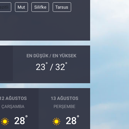
zitli
Mut
Silifke
Tarsus
EN DÜŞÜK / EN YÜKSEK
°
°
23
/ 32
12 AĞUSTOS
13 AĞUSTOS
ÇARŞAMBA
PERŞEMBE
°
°
28
28