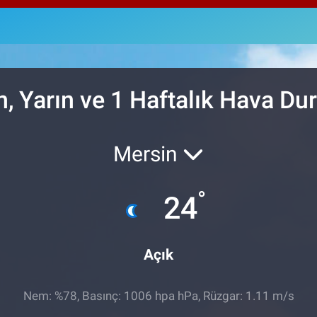
64,2
GRA
u
6510
BİS
13.7
n, Yarın ve 1 Haftalık Hava D
Mersin
°
24
Açık
Nem: %78, Basınç: 1006 hpa hPa, Rüzgar: 1.11 m/s