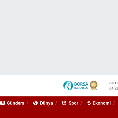
BIT
64.2
DOL
47,7
Gündem
Dünya
Spor
Ekonomi
EUR
55,0
STE