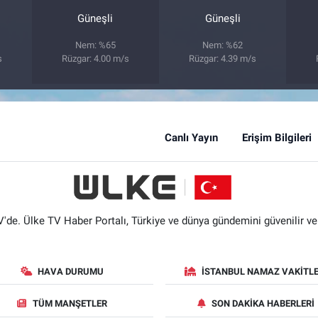
Güneşli
Güneşli
Nem: %65
Nem: %62
s
Rüzgar: 4.00 m/s
Rüzgar: 4.39 m/s
Canlı Yayın
Erişim Bilgileri
'de. Ülke TV Haber Portalı, Türkiye ve dünya gündemini güvenilir ve hı
HAVA DURUMU
İSTANBUL NAMAZ VAKITLE
TÜM MANŞETLER
SON DAKIKA HABERLERI