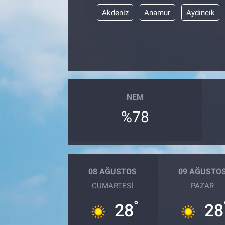
Akdeniz
Anamur
Aydıncık
NEM
%78
08 AĞUSTOS
09 AĞUSTO
CUMARTESI
PAZAR
°
28
28