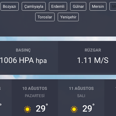
Bozyazı
Çamlıyayla
Erdemli
Gülnar
Mersin
Me
Toroslar
Yenişehir
BASINÇ
RÜZGAR
1006 HPA
1.11 M/S
hpa
S
10 AĞUSTOS
11 AĞUSTOS
PAZARTESI
SALI
°
°
°
29
29