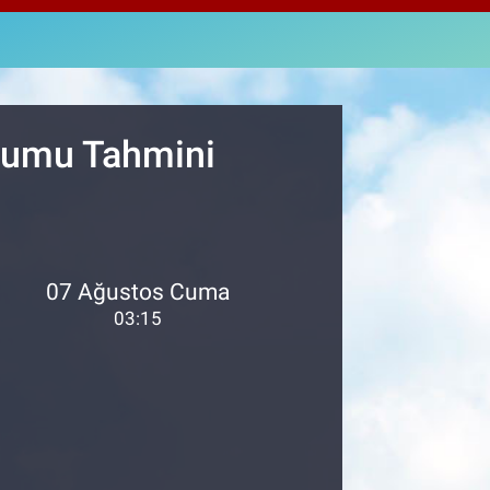
463
%0.07
M ALTIN
.40
%0.45
T100
99
%70
urumu Tahmini
07 Ağustos Cuma
03:15