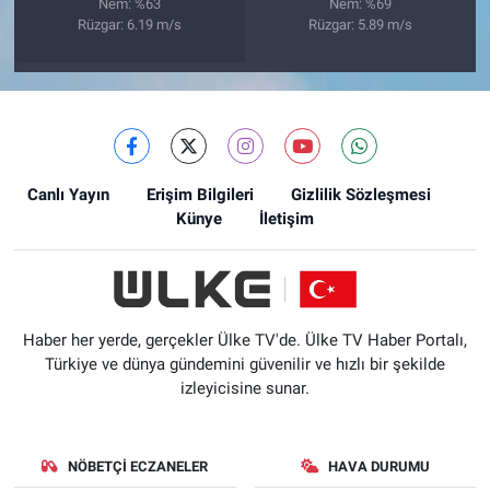
Nem: %63
Nem: %69
Rüzgar: 6.19 m/s
Rüzgar: 5.89 m/s
Canlı Yayın
Erişim Bilgileri
Gizlilik Sözleşmesi
Künye
İletişim
Haber her yerde, gerçekler Ülke TV'de. Ülke TV Haber Portalı,
Türkiye ve dünya gündemini güvenilir ve hızlı bir şekilde
izleyicisine sunar.
NÖBETÇI ECZANELER
HAVA DURUMU