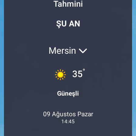
Tahmini
Özel Haberler
Dünya
Haber Arşivi
ŞU AN
Yazarlar
Medya
Özel Haberler
Mersin
Kadın
°
35
Erişim Bilgileri
Sağlık
Güneşli
Teknoloji
09 Ağustos Pazar
Ramazan
14:45