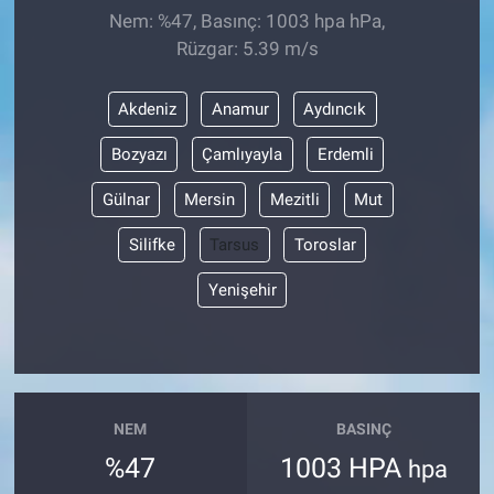
Nem: %47, Basınç: 1003 hpa hPa,
Rüzgar: 5.39 m/s
Akdeniz
Anamur
Aydıncık
Bozyazı
Çamlıyayla
Erdemli
Gülnar
Mersin
Mezitli
Mut
Silifke
Tarsus
Toroslar
Yenişehir
NEM
BASINÇ
%47
1003 HPA
hpa