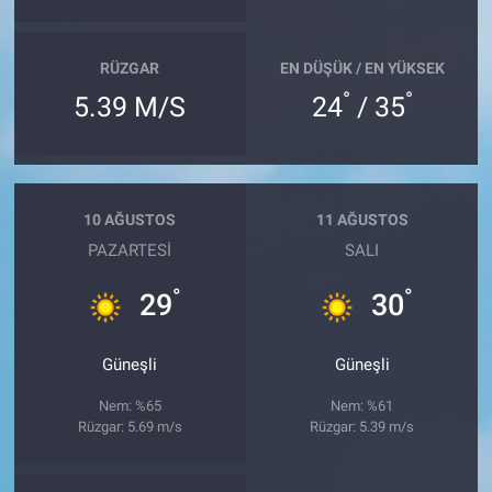
RÜZGAR
EN DÜŞÜK / EN YÜKSEK
°
°
5.39 M/S
24
/ 35
10 AĞUSTOS
11 AĞUSTOS
PAZARTESI
SALI
°
°
29
30
Güneşli
Güneşli
Nem: %65
Nem: %61
Rüzgar: 5.69 m/s
Rüzgar: 5.39 m/s