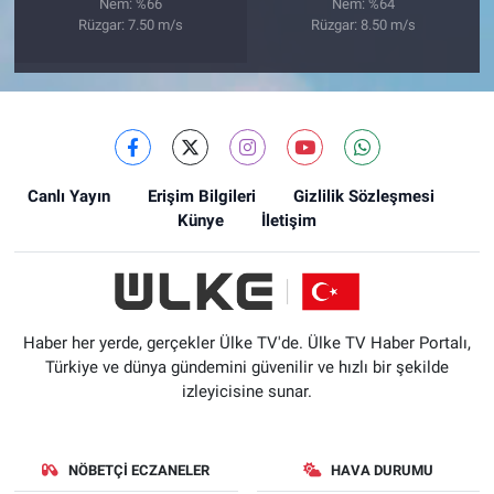
Nem: %66
Nem: %64
Rüzgar: 7.50 m/s
Rüzgar: 8.50 m/s
Canlı Yayın
Erişim Bilgileri
Gizlilik Sözleşmesi
Künye
İletişim
Haber her yerde, gerçekler Ülke TV'de. Ülke TV Haber Portalı,
Türkiye ve dünya gündemini güvenilir ve hızlı bir şekilde
izleyicisine sunar.
NÖBETÇI ECZANELER
HAVA DURUMU