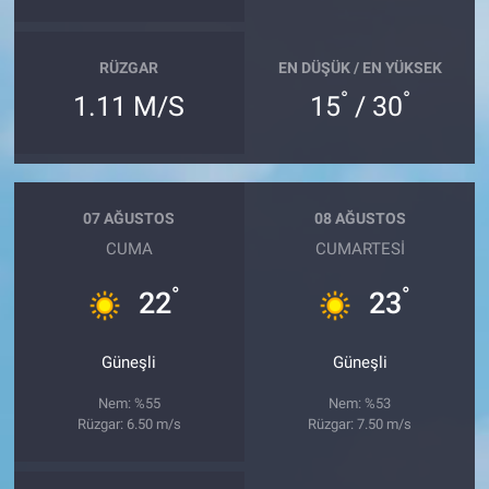
RÜZGAR
EN DÜŞÜK / EN YÜKSEK
°
°
1.11 M/S
15
/ 30
07 AĞUSTOS
08 AĞUSTOS
CUMA
CUMARTESI
°
°
22
23
Güneşli
Güneşli
Nem: %55
Nem: %53
Rüzgar: 6.50 m/s
Rüzgar: 7.50 m/s