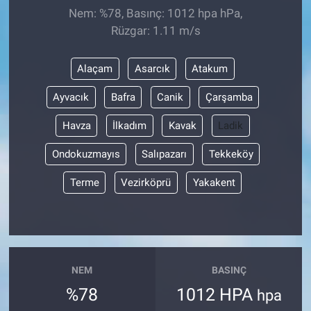
Nem: %78, Basınç: 1012 hpa hPa,
Rüzgar: 1.11 m/s
Alaçam
Asarcık
Atakum
Ayvacık
Bafra
Canik
Çarşamba
Havza
İlkadım
Kavak
Ladik
Ondokuzmayıs
Salıpazarı
Tekkeköy
Terme
Vezirköprü
Yakakent
NEM
BASINÇ
%78
1012 HPA
hpa