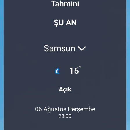
Tahmini
Özel Haberler
Dünya
Haber Arşivi
ŞU AN
Yazarlar
Medya
Özel Haberler
Samsun
Kadın
°
16
Erişim Bilgileri
Sağlık
Açık
Teknoloji
06 Ağustos Perşembe
Ramazan
23:00