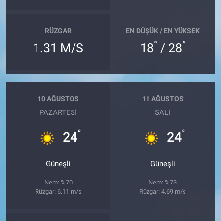
RÜZGAR
EN DÜŞÜK / EN YÜKSEK
°
°
1.31 M/S
18
/ 28
10 AĞUSTOS
11 AĞUSTOS
PAZARTESI
SALI
°
°
24
24
Güneşli
Güneşli
Nem: %70
Nem: %73
Rüzgar: 6.11 m/s
Rüzgar: 4.69 m/s