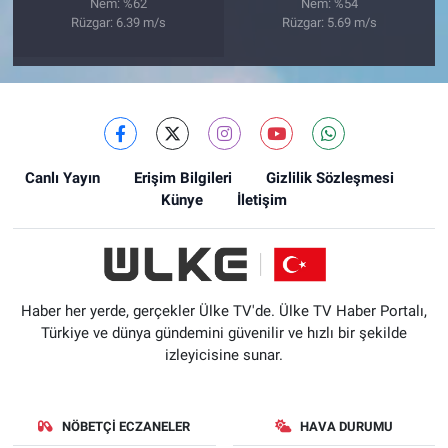
Nem: %62
Nem: %54
Rüzgar: 6.39 m/s
Rüzgar: 5.69 m/s
Canlı Yayın
Erişim Bilgileri
Gizlilik Sözleşmesi
Künye
İletişim
Haber her yerde, gerçekler Ülke TV'de. Ülke TV Haber Portalı,
Türkiye ve dünya gündemini güvenilir ve hızlı bir şekilde
izleyicisine sunar.
NÖBETÇI ECZANELER
HAVA DURUMU