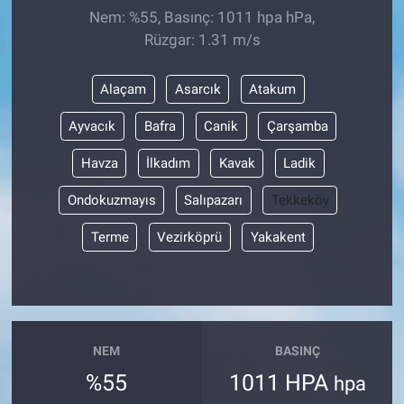
Nem: %55, Basınç: 1011 hpa hPa,
Rüzgar: 1.31 m/s
Alaçam
Asarcık
Atakum
Ayvacık
Bafra
Canik
Çarşamba
Havza
İlkadım
Kavak
Ladik
Ondokuzmayıs
Salıpazarı
Tekkeköy
Terme
Vezirköprü
Yakakent
NEM
BASINÇ
%55
1011 HPA
hpa