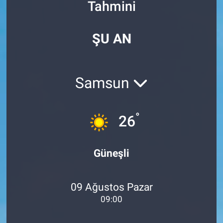
Tahmini
Özel Haberler
Dünya
Haber Arşivi
ŞU AN
Yazarlar
Medya
Özel Haberler
Samsun
Kadın
°
26
Erişim Bilgileri
Sağlık
Güneşli
Teknoloji
09 Ağustos Pazar
Ramazan
09:00