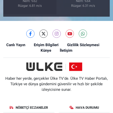
Nem: %62
Nem: %64
Rüzgar: 6.81 m/s
Rüzgar: 6.31 m/s
Canlı Yayın
Erişim Bilgileri
Gizlilik Sözleşmesi
Künye
İletişim
Haber her yerde, gerçekler Ülke TV'de. Ülke TV Haber Portalı,
Türkiye ve dünya gündemini güvenilir ve hızlı bir şekilde
izleyicisine sunar.
NÖBETÇI ECZANELER
HAVA DURUMU