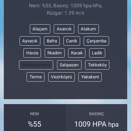
Nem: %55, Basınç: 1009 hpa hPa,
Rüzgar: 1.39 m/s
Alaçam
Asarcık
Atakum
Ayvacık
Bafra
Canik
Çarşamba
Havza
İlkadım
Kavak
Ladik
Ondokuzmayıs
Salıpazarı
Tekkeköy
Terme
Vezirköprü
Yakakent
NEM
BASINÇ
%55
1009 HPA
hpa