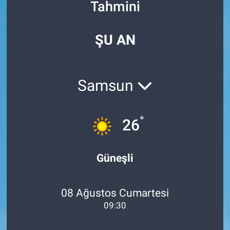
Tahmini
Özel Haberler
Dünya
Haber Arşivi
ŞU AN
Yazarlar
Medya
Özel Haberler
Samsun
Kadın
°
26
Erişim Bilgileri
Sağlık
Güneşli
Teknoloji
08 Ağustos Cumartesi
Ramazan
09:30