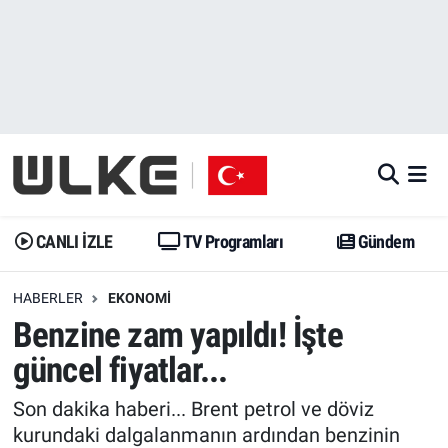
CANLI İZLE
CANLI YAYIN
Nöbetçi Eczaneler
TV Programları
TV Programları
Hava Durumu
Gündem
Gündem
İstanbul Namaz Vakitleri
Dünya
Trend
Trafik Durumu
CANLI İZLE
TV Programları
Gündem
Spor
Yaşam
Süper Lig Puan Durumu ve Fikstür
HABERLER
EKONOMI
Benzine zam yapıldı! İşte
Erişim Bilgileri
Erişim Bilgileri
Erişim Bilgileri
güncel fiyatlar...
Ekonomi
Spor
Tüm Manşetler
Son dakika haberi... Brent petrol ve döviz
Trend
Ekonomi
Son Dakika Haberleri
kurundaki dalgalanmanın ardından benzinin