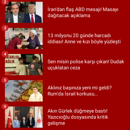
2
İran'dan flaş ABD mesajı! Masayı
dağıtacak açıklama
3
13 milyonu 20 günde harcadı
iddiası! Anne ve kızı böyle yüzleşti
4
Sen misin polise karşı çıkan! Dudak
uçuklatan ceza
5
Aklınız başınıza yeni mi geldi?
Rum'da İsrail korkusu...
6
Akın Gürlek düğmeye bastı!
Yazıcıoğlu dosyasında kritik
gelişme