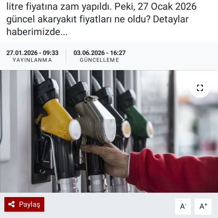
litre fiyatına zam yapıldı. Peki, 27 Ocak 2026
Özel Haberler
Dünya
Haber Arşivi
güncel akaryakıt fiyatları ne oldu? Detaylar
haberimizde...
Yazarlar
Medya
27.01.2026 - 09:33
03.06.2026 - 16:27
YAYINLANMA
GÜNCELLEME
Özel Haberler
Kadın
Erişim Bilgileri
Sağlık
Teknoloji
Ramazan
Paylaş
-
+
A
A