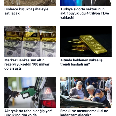
Binlerce küçükbaş ihaleyle
Türkiye sigorta sektörünün
satılacak
aktif büyüklüğü 4 trilyon TL'ye
yaklaştı!
Merkez Bankası'nın altın
Altında beklenen yükseliş
rezervi yükseldi! 100 milyar
trendi başladı mı?
doları aştı
Akaryakıtta tabela değişiyor!
Emekli ve memur emeklisi ne
Büyük indirim yolda
kadar zam alacak?