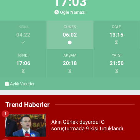
17:02
Öğle Namazı
İMSAK
GÜNEŞ
ÖĞLE
04:22
06:02
13:15
İKINDI
AKŞAM
YATSI
17:06
20:18
21:50
Aylık Vakitler
Trend Haberler
1
Akın Gürlek duyurdu! O
soruşturmada 9 kişi tutuklandı