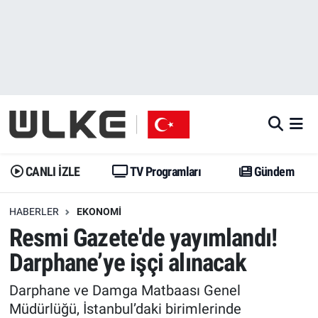
CANLI İZLE
CANLI YAYIN
Nöbetçi Eczaneler
TV Programları
TV Programları
Hava Durumu
Gündem
Gündem
İstanbul Namaz Vakitleri
Dünya
Trend
Trafik Durumu
CANLI İZLE
TV Programları
Gündem
Spor
Yaşam
Süper Lig Puan Durumu ve Fikstür
HABERLER
EKONOMI
Resmi Gazete'de yayımlandı!
Erişim Bilgileri
Erişim Bilgileri
Erişim Bilgileri
Darphane’ye işçi alınacak
Ekonomi
Spor
Tüm Manşetler
Darphane ve Damga Matbaası Genel
Trend
Ekonomi
Son Dakika Haberleri
Müdürlüğü, İstanbul’daki birimlerinde