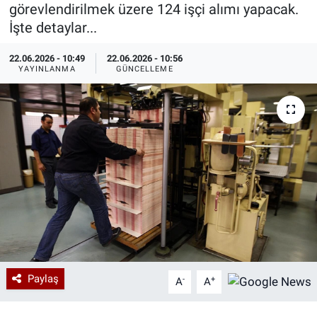
görevlendirilmek üzere 124 işçi alımı yapacak.
Özel Haberler
Dünya
Haber Arşivi
İşte detaylar...
22.06.2026 - 10:49
22.06.2026 - 10:56
Yazarlar
Medya
YAYINLANMA
GÜNCELLEME
Özel Haberler
Kadın
Erişim Bilgileri
Sağlık
Teknoloji
Ramazan
Paylaş
-
+
A
A