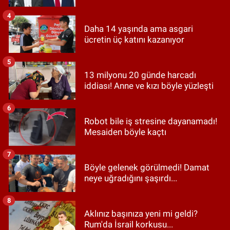
4
Daha 14 yaşında ama asgari
ücretin üç katını kazanıyor
5
13 milyonu 20 günde harcadı
iddiası! Anne ve kızı böyle yüzleşti
6
Robot bile iş stresine dayanamadı!
Mesaiden böyle kaçtı
7
Böyle gelenek görülmedi! Damat
neye uğradığını şaşırdı...
8
Aklınız başınıza yeni mi geldi?
Rum'da İsrail korkusu...