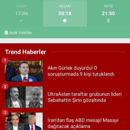
İKINDI
AKŞAM
YATSI
17:06
20:18
21:50
Aylık Vakitler
Trend Haberler
1
Akın Gürlek duyurdu! O
soruşturmada 9 kişi tutuklandı
2
UltraAslan taraftar grubunun lideri
Sebahattin Şirin gözaltında
3
İran'dan flaş ABD mesajı! Masayı
dağıtacak açıklama