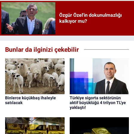
Özgür Özel'in dokunulmazlığı
kalkıyor mu?
Bunlar da ilginizi çekebilir
Binlerce küçükbaş ihaleyle
Türkiye sigorta sektörünün
satılacak
aktif büyüklüğü 4 trilyon TL'ye
yaklaştı!