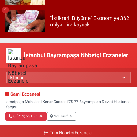
9
"İstikrarlı Büyüme" Ekonomiye 362
milyar lira kaynak
İstanbul Bayrampaşa Nöbetçi Eczaneler
Sami Eczanesi
İsmetpaşa Mahallesi Kenar Caddesi 75-77 Bayrampaşa Devlet Hastanesi
Karşısı
0 (212) 231 31 36
Yol Tarifi Al
Tüm Nöbetçi Eczaneler