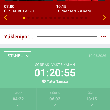
07:00
10:15
ÜLKE'DE BU SABAH
TOPRAKTAN SOFRAYA
Yükleniyor...
İSTANBUL
10.08.2026
SONRAKI VAKTE KALAN
01:20:54
Yatsı Namazı
İMSAK
GÜNEŞ
ÖĞLE
04:22
06:02
13:15