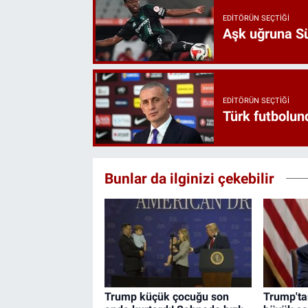
EDITÖRÜN SEÇTIĞI
Aşk uğruna Süp
EDITÖRÜN SEÇTIĞI
Türk futbolund
Bunlar da ilginizi çekebilir
Trump küçük çocuğu son
Trump'tan