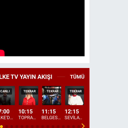
LKE TV YAYIN AKIŞI
TÜMÜ
CANLI
TEKRAR
TEKRAR
TEKRAR
CANLI
HABER
7:00
10:15
11:15
12:15
13:00
13:45
ÜLKE'DE BU SABAH
TOPRAKTAN SOFRAYA
BELGESEL: "ÜLKE'NİN ALIN TERİ"
SEVİLAY SUNGUR İLE ELİMİN BEREKETİ
ÖĞLE AJANSI
ÜLKE'DEN HABE