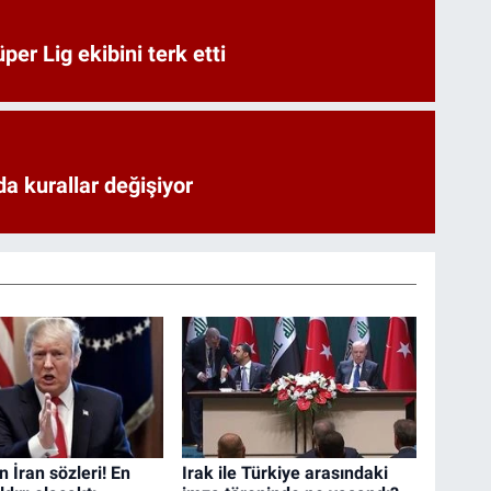
er Lig ekibini terk etti
a kurallar değişiyor
 İran sözleri! En
Irak ile Türkiye arasındaki