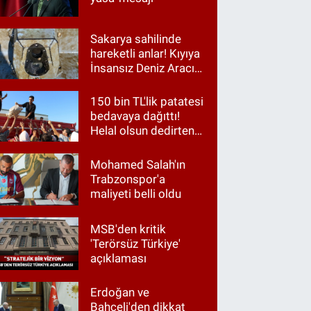
Sakarya sahilinde
hareketli anlar! Kıyıya
İnsansız Deniz Aracı
vurdu
150 bin TL'lik patatesi
bedavaya dağıttı!
Helal olsun dedirten
hareket
Mohamed Salah'ın
Trabzonspor'a
maliyeti belli oldu
MSB'den kritik
'Terörsüz Türkiye'
açıklaması
Erdoğan ve
Bahçeli'den dikkat