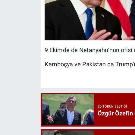
9 Ekim'de de Netanyahu’nun ofisi 
Kamboçya ve Pakistan da Trump'ı 
EDITÖRÜN SEÇTIĞI
Özgür Özel'in