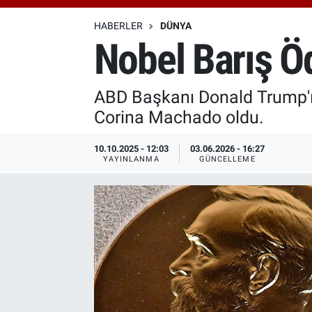
Özel Haberler
Dünya
Haber Arşivi
HABERLER
DÜNYA
Nobel Barış Öd
Yazarlar
Medya
ABD Başkanı Donald Trump'ın 
Özel Haberler
Corina Machado oldu.
Kadın
10.10.2025 - 12:03
03.06.2026 - 16:27
YAYINLANMA
GÜNCELLEME
Erişim Bilgileri
Sağlık
Teknoloji
Ramazan