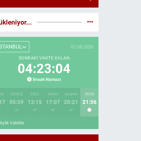
ükleniyor...
İSTANBUL
07.08.2026
SONRAKI VAKTE KALAN
04:23:02
İmsak Namazı
AK
GÜNEŞ
ÖĞLE
İKINDI
AKŞAM
YATSI
17
05:59
13:15
17:07
20:21
21:56
Aylık Vakitler