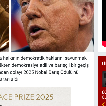
 halkının demokratik haklarını savunmak
Ü
ükten demokrasiye adil ve barışçıl bir geçiş
ndan dolayı 2025 Nobel Barış Ödülü'nü
rarı aldı.
0