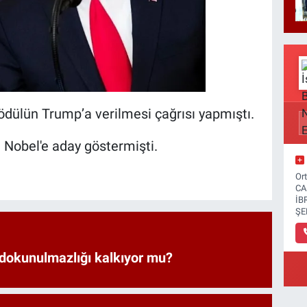
ödülün Trump’a verilmesi çağrısı yapmıştı.
Nobel'e aday göstermişti.
Or
CA
İB
ŞE
 dokunulmazlığı kalkıyor mu?