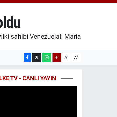
0.87
%0.12
T100
799
%70
oldu
COIN
643,95
%0.16
lki sahibi Venezuelalı Maria
-
+
A
A
LKE TV - CANLI YAYIN