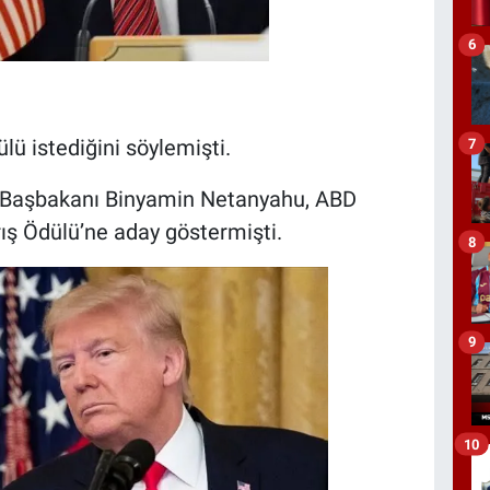
6
7
ü istediğini söylemişti.
 Başbakanı Binyamin Netanyahu, ABD
ış Ödülü’ne aday göstermişti.
8
9
10