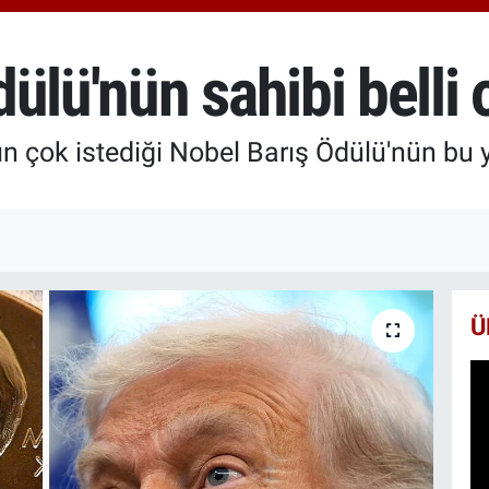
650
BİS
13.
ülü'nün sahibi belli 
BIT
64.
çok istediği Nobel Barış Ödülü'nün bu yı
Ü