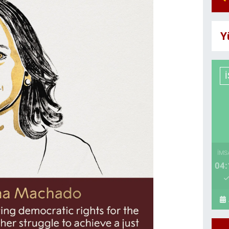
Y
İMS
04: