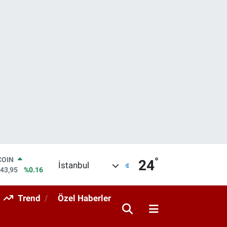
°
LAR
24
İstanbul
6704
%0
RO
0406
%-0.08
Trend
Özel Haberler
RLİN
2143
%0
M ALTIN