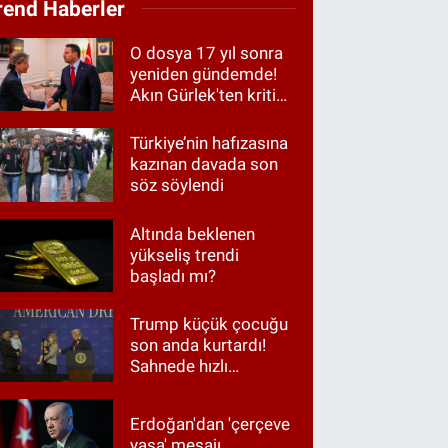
rend Haberler
O dosya 17 yıl sonra
yeniden gündemde!
Akın Gürlek'ten kritik
görüşme
Türkiye’nin hafızasına
kazınan davada son
söz söylendi
Altında beklenen
yükseliş trendi
başladı mı?
Trump küçük çocuğu
son anda kurtardı!
Sahnede hızlı
müdahale
Erdoğan'dan 'çerçeve
yasa' mesajı