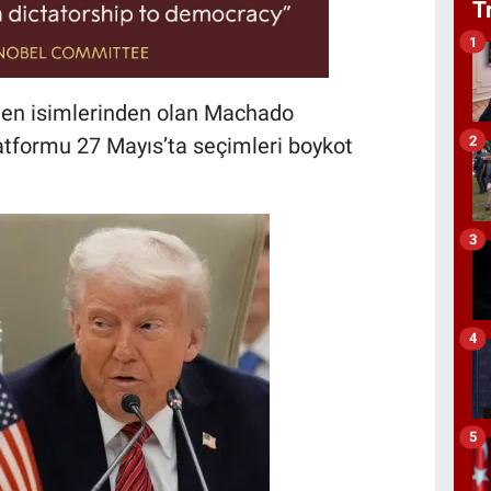
T
1
len isimlerinden olan Machado
2
latformu 27 Mayıs’ta seçimleri boykot
3
4
5