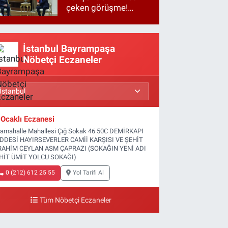
çeken görüşme!
Basına kapalı
gerçekleşti
İstanbul Bayrampaşa
Nöbetçi Eczaneler
Ocaklı Eczanesi
tamahalle Mahallesi Çığ Sokak 46 50C DEMİRKAPI
DDESİ HAYIRSEVERLER CAMİİ KARŞISI VE ŞEHİT
RAHİM CEYLAN ASM ÇAPRAZI (SOKAĞIN YENİ ADI
HİT ÜMİT YOLCU SOKAĞI)
0 (212) 612 25 55
Yol Tarifi Al
Tüm Nöbetçi Eczaneler