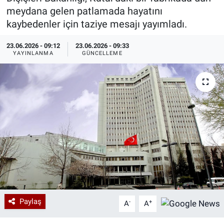
meydana gelen patlamada hayatını
Özel Haberler
Dünya
Haber Arşivi
kaybedenler için taziye mesajı yayımladı.
Yazarlar
Medya
23.06.2026 - 09:12
23.06.2026 - 09:33
YAYINLANMA
GÜNCELLEME
Özel Haberler
Kadın
Erişim Bilgileri
Sağlık
Teknoloji
Ramazan
Paylaş
-
+
A
A