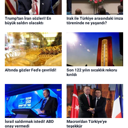
Trump'tan İran sözleri! En
Irak ile Türkiye arasındaki imza
büyük saldırı olacaktı
töreninde ne yaşandı?
Altında gözler Fed'e çevrildi!
Son 122 yılın sıcaklık rekoru
kırıldı
İsrail saldırmak istedi! ABD
Macron'dan Türkiye'ye
onay vermedi
teşekkür