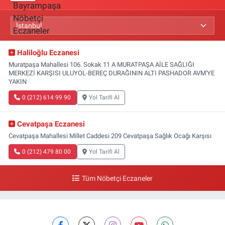
Haliloğlu Eczanesi
Muratpaşa Mahallesi 106. Sokak 11 A MURATPAŞA AİLE SAĞLIĞI
MERKEZİ KARŞISI ULUYOL-BEREÇ DURAĞININ ALTI PASHADOR AVM'YE
YAKIN
0 (212) 614 99 90
Yol Tarifi Al
Cevatpaşa Eczanesi
Cevatpaşa Mahallesi Millet Caddesi 209 Cevatpaşa Sağlık Ocağı Karşısı
0 (212) 479 80 00
Yol Tarifi Al
Tüm Nöbetçi Eczaneler