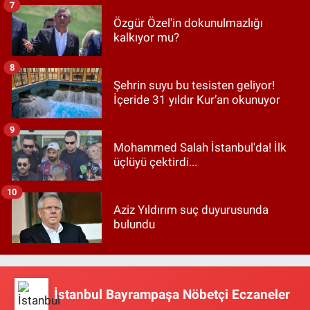
7
Özgür Özel'in dokunulmazlığı
kalkıyor mu?
8
Şehrin suyu bu tesisten geliyor!
İçeride 31 yıldır Kur’an okunuyor
9
Mohammed Salah İstanbul'da! İlk
üçlüyü çektirdi...
10
Aziz Yıldırım suç duyurusunda
bulundu
İstanbul Bayrampaşa Nöbetçi Eczaneler