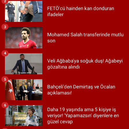
2
FETÖ'cü hainden kan donduran
ifadeler
3
Mohamed Salah transferinde mutlu
son
4
Veli Ağbaba'ya soğuk duş! Ağabeyi
gözaltına alındı
5
Bahçeli'den Demirtaş ve Öcalan
açıklaması!
6
Daha 19 yaşında ama 5 kişiye iş
veriyor! 'Yapamazsın' diyenlere en
güzel cevap