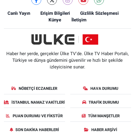
Canlı Yayın
Erişim Bilgileri
Gizlilik Sözleşmesi
Künye
İletişim
Haber her yerde, gerçekler Ülke TV'de. Ülke TV Haber Portalı,
Türkiye ve dünya gündemini güvenilir ve hızlı bir şekilde
izleyicisine sunar.
NÖBETÇI ECZANELER
HAVA DURUMU
İSTANBUL NAMAZ VAKITLERI
TRAFIK DURUMU
PUAN DURUMU VE FIKSTÜR
TÜM MANŞETLER
SON DAKIKA HABERLERI
HABER ARŞIVI