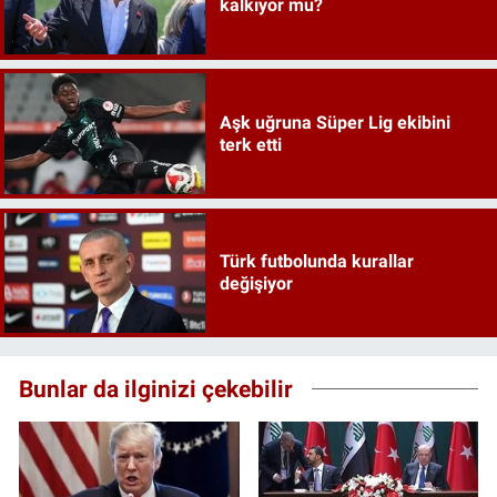
kalkıyor mu?
Aşk uğruna Süper Lig ekibini
terk etti
Türk futbolunda kurallar
değişiyor
Bunlar da ilginizi çekebilir