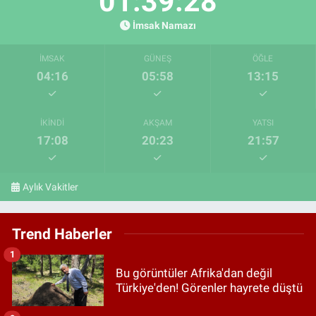
01:39:27
İmsak Namazı
İMSAK
GÜNEŞ
ÖĞLE
04:16
05:58
13:15
İKINDI
AKŞAM
YATSI
17:08
20:23
21:57
Aylık Vakitler
Trend Haberler
1
Bu görüntüler Afrika'dan değil
Türkiye'den! Görenler hayrete düştü