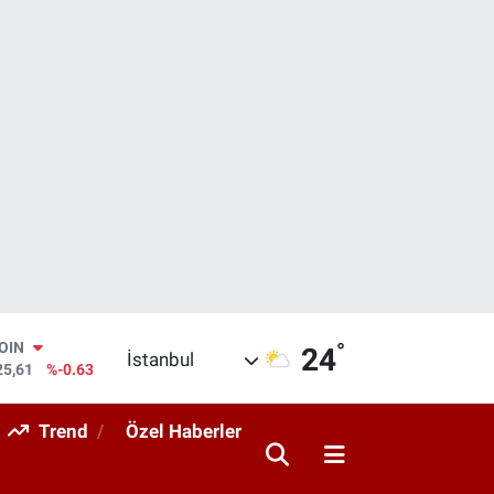
°
AR
24
İstanbul
143
%0.16
O
317
%-0.02
Trend
Özel Haberler
RLİN
463
%0.07
M ALTIN