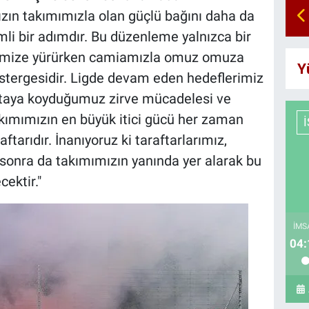
ızın takımımızla olan güçlü bağını daha da
li bir adımdır. Bu düzenleme yalnızca bir
erimize yürürken camiamızla omuz omuza
Y
östergesidir. Ligde devam eden hedeflerimiz
rtaya koyduğumuz zirve mücadelesi ve
kımımızın en büyük itici gücü her zaman
tarıdır. İnanıyoruz ki taraftarlarımız,
sonra da takımımızın yanında yer alarak bu
ektir."
İMS
04: