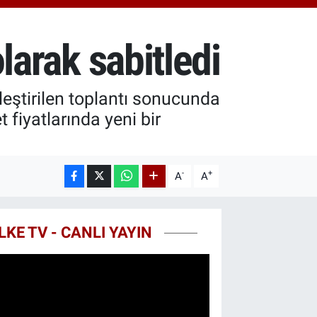
.40
%0.45
T100
99
%70
olarak sabitledi
COIN
25,61
%-0.63
eştirilen toplantı sonucunda
 fiyatlarında yeni bir
-
+
A
A
LKE TV - CANLI YAYIN