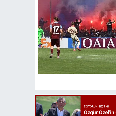
EDITÖRÜN SEÇTIĞI
Özgür Özel'in