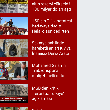
altın rezervi yükseldi!
100 milyar doları aştı
150 bin TL'lik patatesi
bedavaya dağıttı!
Helal olsun dedirten
hareket
Sakarya sahilinde
hareketli anlar! Kıyıya
İnsansız Deniz Aracı
vurdu
Mohamed Salah'ın
Trabzonspor'a
maliyeti belli oldu
MSB'den kritik
'Terörsüz Türkiye'
açıklaması