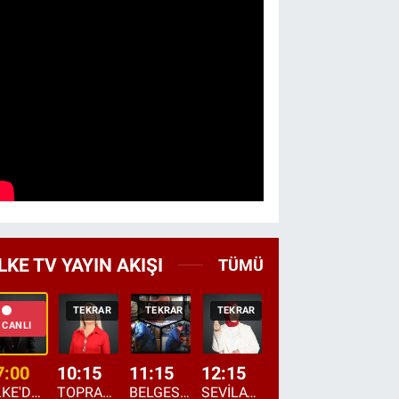
LKE TV YAYIN AKIŞI
TÜMÜ
TEKRAR
TEKRAR
TEKRAR
CANLI
HABER
CANLI
7:00
10:15
11:15
12:15
13:00
13:45
ÜLKE'DE BU SABAH
TOPRAKTAN SOFRAYA
BELGESEL: "ÜLKE'NİN ALIN TERİ"
SEVİLAY SUNGUR İLE ELİMİN BEREKETİ
ÖĞLE AJANSI
ÜLKE'DEN HABE