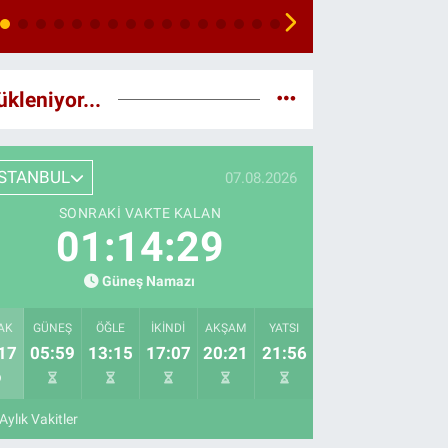
ükleniyor...
İSTANBUL
07.08.2026
SONRAKI VAKTE KALAN
01:14:28
Güneş Namazı
AK
GÜNEŞ
ÖĞLE
İKINDI
AKŞAM
YATSI
17
05:59
13:15
17:07
20:21
21:56
Aylık Vakitler