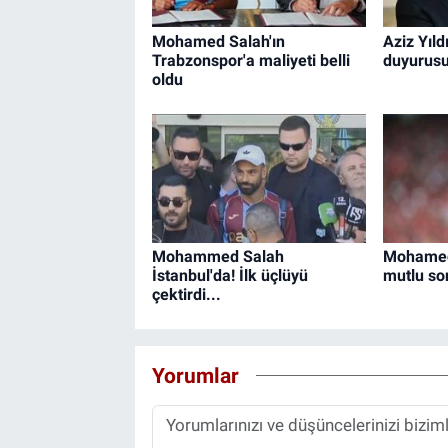
Mohamed Salah'ın
Aziz Yıld
Trabzonspor'a maliyeti belli
duyurus
oldu
Mohammed Salah
Mohamed 
İstanbul'da! İlk üçlüyü
mutlu so
çektirdi...
Yorumlar