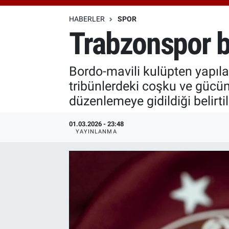
Özel Haberler
Dünya
Haber Arşivi
HABERLER
SPOR
Trabzonspor bil
Yazarlar
Medya
Bordo-mavili kulüpten yapıl
Özel Haberler
tribünlerdeki coşku ve gücün 
Kadın
düzenlemeye gidildiği belirtil
Erişim Bilgileri
01.03.2026 - 23:48
YAYINLANMA
Sağlık
Teknoloji
Ramazan