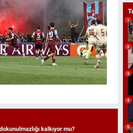
T
1
2
3
4
5
 dokunulmazlığı kalkıyor mu?