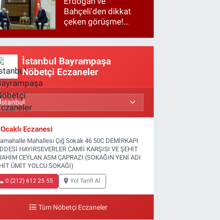
Erdoğan ve
Bahçeli'den dikkat
çeken görüşme!
Basına kapalı
gerçekleşti
İstanbul Bayrampaşa
Nöbetçi Eczaneler
Ocaklı Eczanesi
tamahalle Mahallesi Çığ Sokak 46 50C DEMİRKAPI
DDESİ HAYIRSEVERLER CAMİİ KARŞISI VE ŞEHİT
RAHİM CEYLAN ASM ÇAPRAZI (SOKAĞIN YENİ ADI
HİT ÜMİT YOLCU SOKAĞI)
0 (212) 612 25 55
Yol Tarifi Al
Tüm Nöbetçi Eczaneler