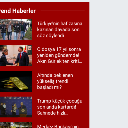
rend Haberler
Türkiye’nin hafızasına
kazınan davada son
söz söylendi
O dosya 17 yıl sonra
yeniden gündemde!
Akın Gürlek'ten kritik
görüşme
Altında beklenen
yükseliş trendi
başladı mı?
Trump küçük çocuğu
son anda kurtardı!
Sahnede hızlı
müdahale
Merkez Bankası'nın