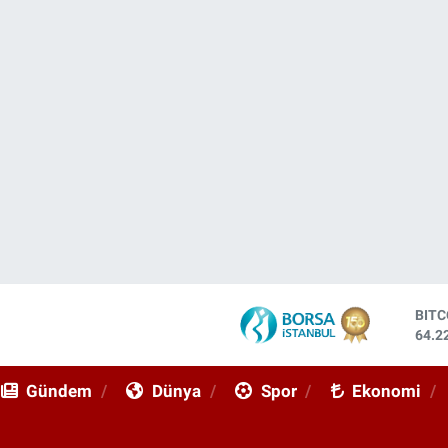
DOL
47,7
EUR
55,0
Gündem
Dünya
Spor
Ekonomi
STE
64,2
GRA