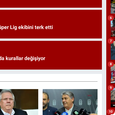
6
er Lig ekibini terk etti
7
a kurallar değişiyor
8
9
10