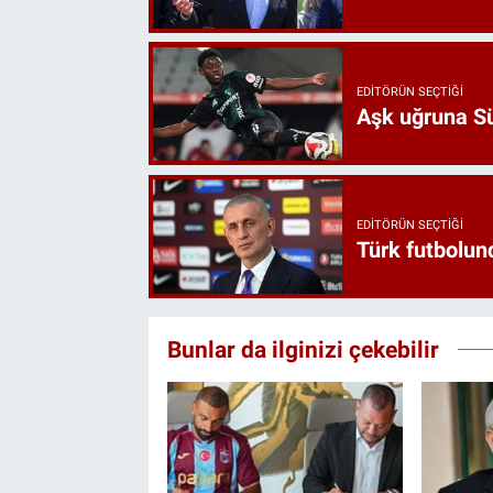
EDITÖRÜN SEÇTIĞI
Aşk uğruna Süp
EDITÖRÜN SEÇTIĞI
Türk futbolund
Bunlar da ilginizi çekebilir