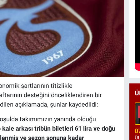
omik şartlarının titizlikle
Ü
aftarının desteğini önceliklendiren bir
edilen açıklamada, şunlar kaydedildi:
 koşulda takımımızın yanında olduğu
kale arkası tribün biletleri 61 lira ve doğu
0
elirlenmiş ve sezon sonuna kadar