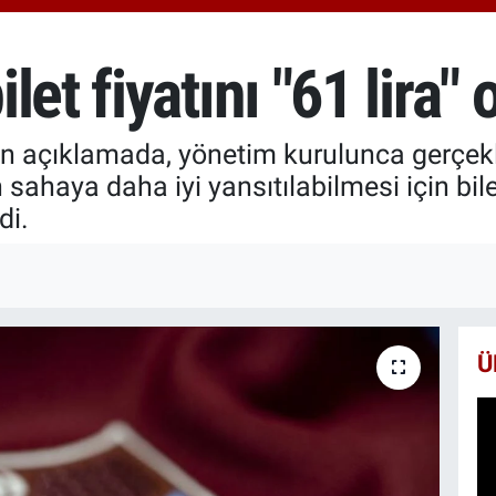
6510
BİS
13.7
et fiyatını "61 lira" 
BIT
64.2
an açıklamada, yönetim kurulunca gerçekl
sahaya daha iyi yansıtılabilmesi için bilet
di.
Ü