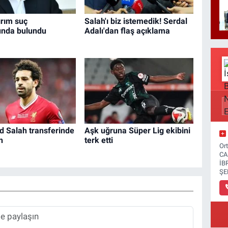
ırım suç
Salah'ı biz istemedik! Serdal
unda bulundu
Adalı'dan flaş açıklama
Salah transferinde
Aşk uğruna Süper Lig ekibini
n
terk etti
Or
CA
İB
ŞE