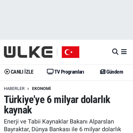
CANLI İZLE
CANLI YAYIN
Nöbetçi Eczaneler
TV Programları
TV Programları
Hava Durumu
Gündem
Gündem
İstanbul Namaz Vakitleri
Dünya
Trend
Trafik Durumu
CANLI İZLE
TV Programları
Gündem
Spor
Yaşam
Süper Lig Puan Durumu ve Fikstür
HABERLER
EKONOMI
Türkiye'ye 6 milyar dolarlık
Erişim Bilgileri
Erişim Bilgileri
Erişim Bilgileri
kaynak
Ekonomi
Spor
Tüm Manşetler
Enerji ve Tabii Kaynaklar Bakanı Alparslan
Trend
Ekonomi
Son Dakika Haberleri
Bayraktar, Dünya Bankası ile 6 milyar dolarlık