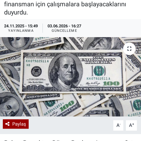
finansman için çalışmalara başlayacaklarını
Özel Haberler
Dünya
Haber Arşivi
duyurdu.
24.11.2025 - 15:49
03.06.2026 - 16:27
Yazarlar
Medya
YAYINLANMA
GÜNCELLEME
Özel Haberler
Kadın
Erişim Bilgileri
Sağlık
Teknoloji
Ramazan
Paylaş
-
+
A
A