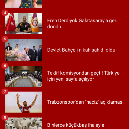
4
Eren Derdiyok Galatasaray'a geri
döndü
5
Devlet Bahçeli nikah şahidi oldu
6
Teklif komisyondan geçti! Türkiye
için yeni sayfa açılıyor
7
Trabzonspor'dan "haciz" açıklaması
8
Binlerce küçükbaş ihaleyle