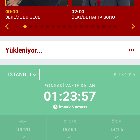
00:00
07:00
ÜLKE'DE BU GECE
ÜLKE'DE HAFTA SONU
Yükleniyor...
İSTANBUL
09.08.2026
SONRAKI VAKTE KALAN
01:23:56
İmsak Namazı
İMSAK
GÜNEŞ
ÖĞLE
04:20
06:01
13:15