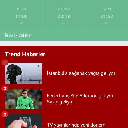
İKINDI
AKŞAM
YATSI
17:06
20:19
21:52
Aylık Vakitler
Trend Haberler
1
İstanbul'a sağanak yağış geliyor
2
Fenerbahçe'de Ederson gidiyor
Savic geliyor
3
TV yayınlarında yeni dönem!