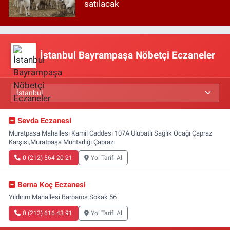
satılacak
İstanbul Bayrampaşa Nöbetçi Eczaneler
Sevda Eczanesi
Muratpaşa Mahallesi Kamil Caddesi 107A Ulubatlı Sağlık Ocağı Çapraz
Karşısı,Muratpaşa Muhtarlığı Çaprazı
0 (212) 564 20 21
Yol Tarifi Al
Berna Koç Eczanesi
Yıldırım Mahallesi Barbaros Sokak 56
0 (212) 616 43 91
Yol Tarifi Al