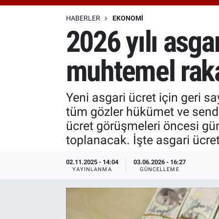
Özel Haberler
Dünya
Haber Arşivi
HABERLER
EKONOMI
2026 yılı asga
Yazarlar
Medya
muhtemel rak
Özel Haberler
Kadın
Yeni asgari ücret için geri sa
tüm gözler hükümet ve send
Erişim Bilgileri
ücret görüşmeleri öncesi gü
toplanacak. İşte asgari ücre
Sağlık
02.11.2025 - 14:04
03.06.2026 - 16:27
Teknoloji
YAYINLANMA
GÜNCELLEME
Ramazan