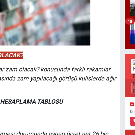
10
OLACAK?
adar zam olacak? konusunda farklı rakamlar
sında zam yapılacağı görüşü kulislerde ağır
 HESAPLAMA TABLOSU
Ko
şmesi durumunda asgari ücret net 26 bin