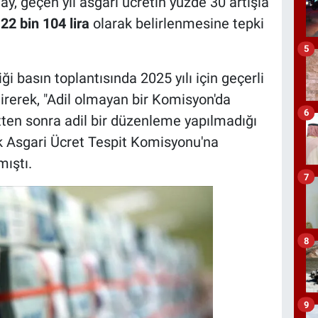
, geçen yıl asgari ücretin yüzde 30 artışla
22 bin 104 lira
olarak belirlenmesine tepki
5
ği basın toplantısında 2025 yılı için geçerli
irerek, "Adil olmayan bir Komisyon'da
6
ten sonra adil bir düzenleme yapılmadığı
 Asgari Ücret Tespit Komisyonu'na
mıştı.
7
8
9