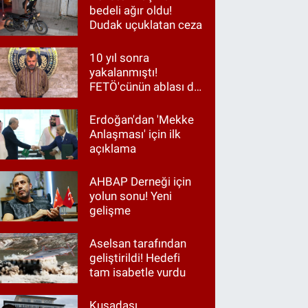
bedeli ağır oldu!
Dudak uçuklatan ceza
10 yıl sonra
yakalanmıştı!
FETÖ'cünün ablası da
gözaltında
Erdoğan'dan 'Mekke
Anlaşması' için ilk
açıklama
AHBAP Derneği için
yolun sonu! Yeni
gelişme
Aselsan tarafından
geliştirildi! Hedefi
tam isabetle vurdu
Kuşadası