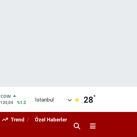
°
LAR
28
İstanbul
,7106
%0.17
RO
,1652
%0.27
Trend
Özel Haberler
ERLİN
,4046
%0.35
AM ALTIN