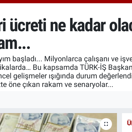
66
Bİ
13
ri ücreti ne kadar ola
BI
65
am...
yım başladı... Milyonlarca çalışanı ve işve
ikalarda… Bu kapsamda TÜRK-İŞ Başkanla
ncel gelişmeler ışığında durum değerlen
tte öne çıkan rakam ve senaryolar...
Ü