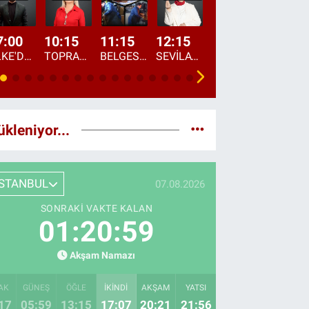
7:00
10:15
11:15
12:15
13:00
13:45
ÜLKE'DE BU SABAH
TOPRAKTAN SOFRAYA
BELGESEL: "ÜLKE'NİN ALIN TERİ"
SEVİLAY SUNGUR İLE ELİMİN BEREKETİ
ÖĞLE AJANSI
ÜLKE'DEN HABE
ükleniyor...
İSTANBUL
07.08.2026
SONRAKI VAKTE KALAN
01:20:58
Akşam Namazı
AK
GÜNEŞ
ÖĞLE
İKINDI
AKŞAM
YATSI
17
05:59
13:15
17:07
20:21
21:56