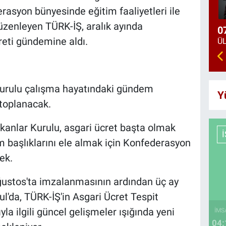
asyon bünyesinde eğitim faaliyetleri ile
düzenleyen TÜRK-İŞ, aralık ayında
0
reti gündemine aldı.
urulu çalışma hayatındaki gündem
Y
 toplanacak.
kanlar Kurulu, asgari ücret başta olmak
 başlıklarını ele almak için Konfederasyon
ek.
ustos'ta imzalanmasının ardından üç ay
l'da, TÜRK-İŞ'in Asgari Ücret Tespit
a ilgili güncel gelişmeler ışığında yeni
İMS
04: