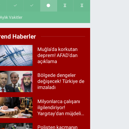
Aylık Vakitler
rend Haberler
Muğla'da korkutan
deprem! AFAD'dan
açıklama
Bölgede dengeler
değişecek! Türkiye de
imzaladı
Milyonlarca çalışanı
ilgilendiriyor!
Yargıtay'dan müjdeli
haber
Polisten kaçmanın