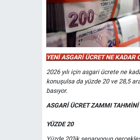
YENİ ASGARİ ÜCRET NE KADAR 
2026 yılı için asgari ücrete ne k
konuşulsa da yüzde 20 ve 28,5 ara
basıyor.
ASGARİ ÜCRET ZAMMI TAHMİNİ
YÜZDE 20
Yüzde 20'lik senaryonun gerçekle