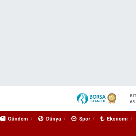
DO
47
EU
55
Gündem
Dünya
Spor
Ekonomi
ST
64
GR