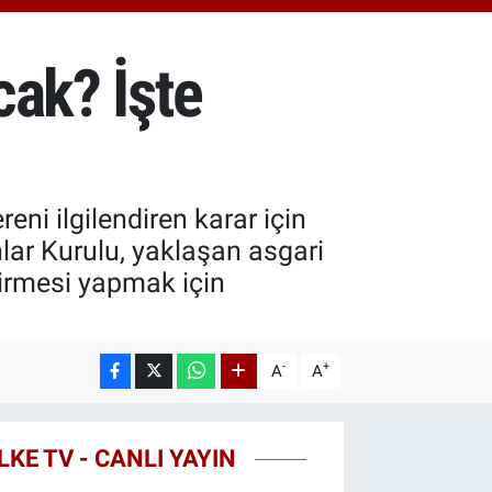
48.99
%2.59
ST100
.773
%-19
cak? İşte
TCOIN
.130,04
%1.2
reni ilgilendiren karar için
r Kurulu, yaklaşan asgari
dirmesi yapmak için
-
+
A
A
LKE TV - CANLI YAYIN