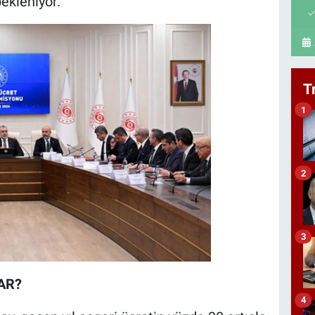
ekleniyor.
T
1
2
3
AR?
4