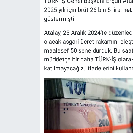
TÜRK-İŞ Genel Başkanı Ergün Atalay
2025 yılı için brüt 26 bin 5 lira,
net 
göstermişti.
Atalay, 25 Aralık 2024'te düzenledi
olacak asgari ücret rakamını eleşt
maalesef 50 sene durduk. Bu saat
müddetçe bir daha TÜRK-İŞ olarak
katılmayacağız." ifadelerini kullan