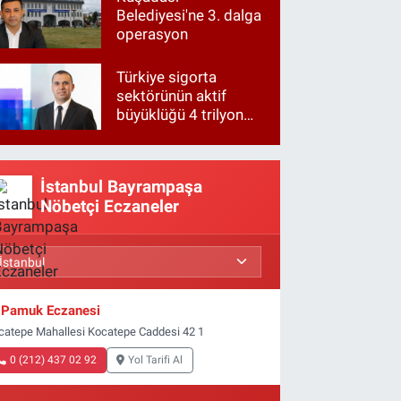
Belediyesi'ne 3. dalga
operasyon
Türkiye sigorta
sektörünün aktif
büyüklüğü 4 trilyon
TL'ye yaklaştı!
İstanbul Bayrampaşa
Nöbetçi Eczaneler
Pamuk Eczanesi
catepe Mahallesi Kocatepe Caddesi 42 1
0 (212) 437 02 92
Yol Tarifi Al