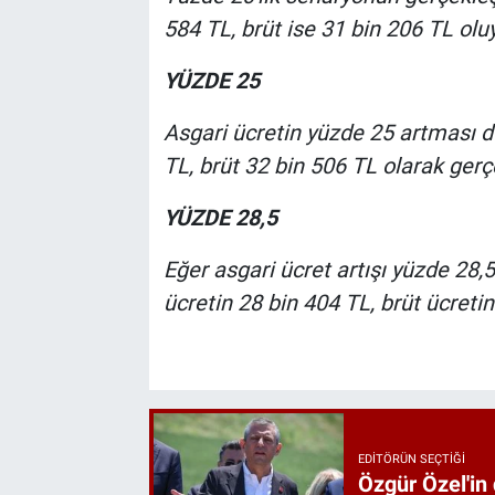
584 TL, brüt ise 31 bin 206 TL oluy
YÜZDE 25
Asgari ücretin yüzde 25 artması d
TL, brüt 32 bin 506 TL olarak gerç
YÜZDE 28,5
Eğer asgari ücret artışı yüzde 28,5
ücretin 28 bin 404 TL, brüt ücreti
EDITÖRÜN SEÇTIĞI
Özgür Özel'in