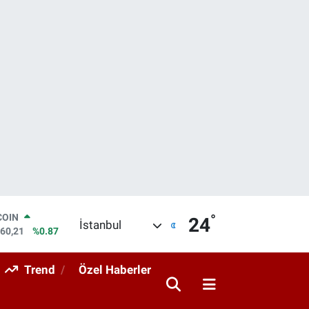
COIN
960,21
%0.87
°
LAR
24
İstanbul
7436
%0.18
RO
2510
%0.32
Trend
Özel Haberler
RLİN
4811
%0.38
M ALTIN