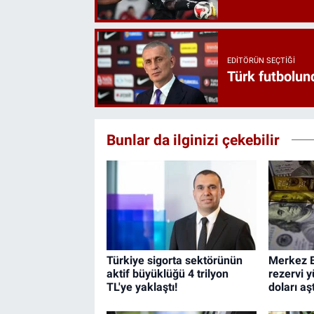
EDITÖRÜN SEÇTIĞI
Türk futbolund
Bunlar da ilginizi çekebilir
Türkiye sigorta sektörünün
Merkez B
aktif büyüklüğü 4 trilyon
rezervi y
TL'ye yaklaştı!
doları aşt