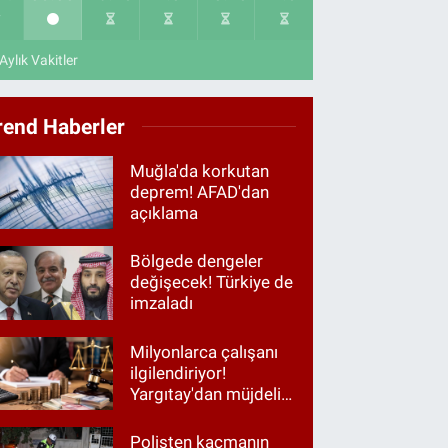
Aylık Vakitler
rend Haberler
Muğla'da korkutan
deprem! AFAD'dan
açıklama
Bölgede dengeler
değişecek! Türkiye de
imzaladı
Milyonlarca çalışanı
ilgilendiriyor!
Yargıtay'dan müjdeli
haber
Polisten kaçmanın