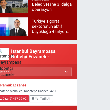
Belediyesi'ne 3. dalga
operasyon
Türkiye sigorta
sektörünün aktif
büyüklüğü 4 trilyon
TL'ye yaklaştı!
İstanbul Bayrampaşa
Nöbetçi Eczaneler
Pamuk Eczanesi
catepe Mahallesi Kocatepe Caddesi 42 1
0 (212) 437 02 92
Yol Tarifi Al