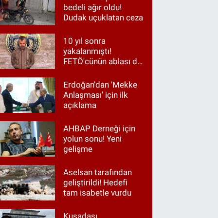
bedeli ağır oldu!
Dudak uçuklatan ceza
10 yıl sonra
yakalanmıştı!
FETÖ'cünün ablası da
gözaltında
Erdoğan'dan 'Mekke
Anlaşması' için ilk
açıklama
AHBAP Derneği için
yolun sonu! Yeni
gelişme
Aselsan tarafından
geliştirildi! Hedefi
tam isabetle vurdu
Kuşadası