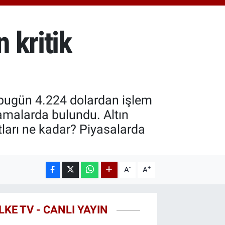
0.55
%0.03
T100
779
%-14
 kritik
ı bugün 4.224 dolardan işlem
lamalarda bulundu. Altın
ları ne kadar? Piyasalarda
-
+
A
A
LKE TV - CANLI YAYIN