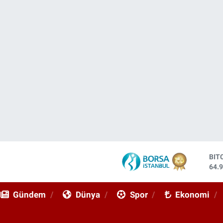
BIT
64.
DO
47,
EU
55,
Gündem
Dünya
Spor
Ekonomi
STE
64,
GRA