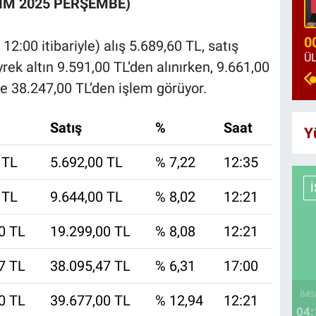
KİM 2025 PERŞEMBE)
0
2:00 itibariyle) alış 5.689,60 TL, satış
rek altın 9.591,00 TL’den alınırken, 9.661,00
ise 38.247,00 TL’den işlem görüyor.
Satış
%
Saat
Y
 TL
5.692,00 TL
% 7,22
12:35
 TL
9.644,00 TL
% 8,02
12:21
0 TL
19.299,00 TL
% 8,08
12:21
7 TL
38.095,47 TL
% 6,31
17:00
İMS
0 TL
39.677,00 TL
% 12,94
12:21
04: