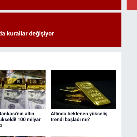
a kurallar değişiyor
ankası'nın altın
Altında beklenen yükseliş
ükseldi! 100 milyar
trendi başladı mı?
ı