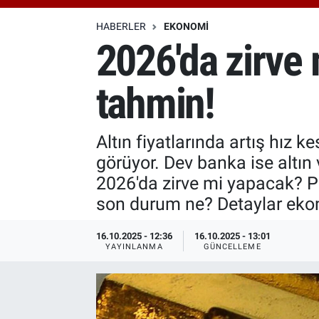
Özel Haberler
Dünya
Haber Arşivi
HABERLER
EKONOMI
2026'da zirve 
Yazarlar
Medya
tahmin!
Özel Haberler
Kadın
Altın fiyatlarında artış hız
görüyor. Dev banka ise altın
Erişim Bilgileri
2026'da zirve mi yapacak? Pe
son durum ne? Detaylar ek
Sağlık
16.10.2025 - 12:36
16.10.2025 - 13:01
Teknoloji
YAYINLANMA
GÜNCELLEME
Ramazan