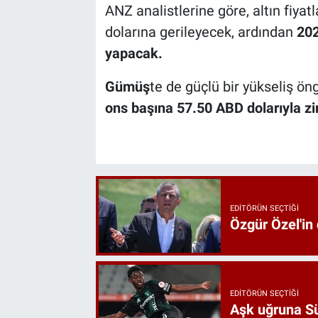
ANZ analistlerine göre, altın fiya
dolarına gerileyecek, ardından
202
yapacak.
Gümüş
te de güçlü bir yükseliş ö
ons başına 57.50 ABD dolarıyla zi
EDITÖRÜN SEÇTIĞI
Özgür Özel'in
EDITÖRÜN SEÇTIĞI
Aşk uğruna Süp