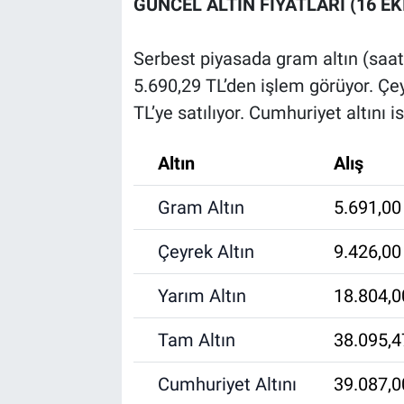
GÜNCEL ALTIN FİYATLARI (16 E
Serbest piyasada gram altın (saat 1
5.690,29 TL’den işlem görüyor. Çey
TL’ye satılıyor. Cumhuriyet altını 
Altın
Alış
Gram Altın
5.691,00
Çeyrek Altın
9.426,00
Yarım Altın
18.804,0
Tam Altın
38.095,4
Cumhuriyet Altını
39.087,0