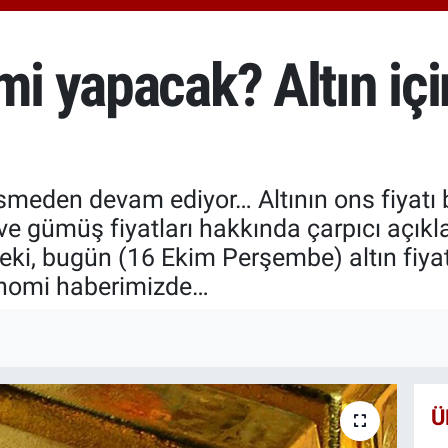
666
BİS
13.
mi yapacak? Altın için
 kesmeden devam ediyor… Altının ons fiyat
 ve gümüş fiyatları hakkında çarpıcı açık
ki, bugün (16 Ekim Perşembe) altın fiyat
onomi haberimizde…
Ü