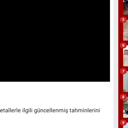
5
6
7
8
tallerle ilgili güncellenmiş tahminlerini
9