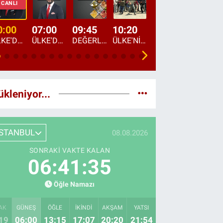
CANLI
0:00
07:00
09:45
10:20
11:15
12:20
ÜLKE'DE BU GECE
ÜLKE'DE HAFTA SONU
DEĞERLERİN DAVETİ
ÜLKE'NİN ÇOCUKLARI
YOL HİKAYESİ
DÜNYANIN GÜNDE
ükleniyor...
İSTANBUL
08.08.2026
SONRAKI VAKTE KALAN
06:41:34
Öğle Namazı
AK
GÜNEŞ
ÖĞLE
İKINDI
AKŞAM
YATSI
19
06:00
13:15
17:07
20:20
21:54