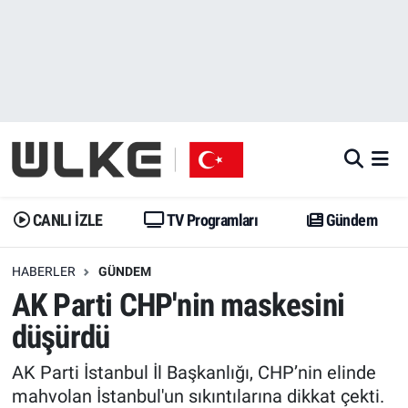
CANLI İZLE
CANLI YAYIN
Nöbetçi Eczaneler
TV Programları
TV Programları
Hava Durumu
Gündem
Gündem
İstanbul Namaz Vakitleri
Dünya
Trend
Trafik Durumu
CANLI İZLE
TV Programları
Gündem
Spor
Yaşam
Süper Lig Puan Durumu ve Fikstür
HABERLER
GÜNDEM
AK Parti CHP'nin maskesini
Erişim Bilgileri
Erişim Bilgileri
Erişim Bilgileri
düşürdü
Ekonomi
Spor
Tüm Manşetler
AK Parti İstanbul İl Başkanlığı, CHP’nin elinde
Trend
Ekonomi
Son Dakika Haberleri
mahvolan İstanbul'un sıkıntılarına dikkat çekti.