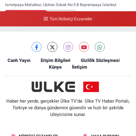
İsmetpaşa Mahallesi, Uluhan Sokak No:5 B Bayrampaşa İstanbul
0 (212) 613 41 57
Yol Tarifi Al
Tüm Nöbetçi Eczaneler
Ellinci Yıl Eczanesi
Yıldırım Mahallesi, Mostar Sokak No:4 A Yıldırım Bayrampaşa İstanbul
0 (212) 640 11 57
Yol Tarifi Al
Canlı Yayın
Erişim Bilgileri
Gizlilik Sözleşmesi
Künye
İletişim
Haber her yerde, gerçekler Ülke TV'de. Ülke TV Haber Portalı,
Türkiye ve dünya gündemini güvenilir ve hızlı bir şekilde
izleyicisine sunar.