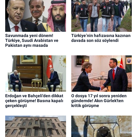
Savunmada yeni dönem!
Türkiye’nin hafızasına kazınan
Türkiye, Suudi Arabistan ve
davada son söz söylendi
Pakistan aynı masada
Erdoğan ve Bahçeli'den dikkat
O dosya 17 yıl sonra yeniden
çeken görüşme! Basına kapalı
gündemde! Akın Gürlek'ten
gerçekleşti
kritik görüşme