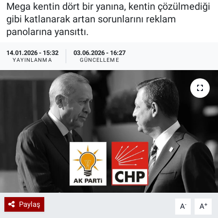
Mega kentin dört bir yanına, kentin çözülmediği
Özel Haberler
Dünya
Haber Arşivi
gibi katlanarak artan sorunlarını reklam
panolarına yansıttı.
Yazarlar
Medya
14.01.2026 - 15:32
03.06.2026 - 16:27
YAYINLANMA
GÜNCELLEME
Özel Haberler
Kadın
Erişim Bilgileri
Sağlık
Teknoloji
Ramazan
Paylaş
-
+
A
A