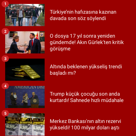
1
Türkiye’nin hafızasına kazınan
davada son söz söylendi
2
O dosya 17 yıl sonra yeniden
gündemde! Akın Gürlek'ten kritik
görüşme
3
Altında beklenen yükseliş trendi
başladı mı?
4
Trump küçük çocuğu son anda
kurtardı! Sahnede hızlı müdahale
5
Merkez Bankası'nın altın rezervi
yükseldi! 100 milyar doları aştı