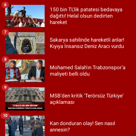
6
150 bin TL'lik patatesi bedavaya
dağıttı! Helal olsun dedirten
hareket
7
Sakarya sahilinde hareketli anlar!
Kıyıya İnsansız Deniz Aracı vurdu
8
Mohamed Salah'ın Trabzonspor'a
maliyeti belli oldu
9
MSB'den kritik 'Terörsüz Türkiye'
açıklaması
10
Kan donduran olay! Sen nasıl
annesin?