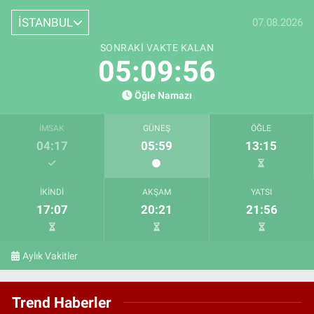
İSTANBUL
07.08.2026
SONRAKI VAKTE KALAN
05:09:56
Öğle Namazı
İMSAK
GÜNEŞ
ÖĞLE
04:17
05:59
13:15
İKINDI
AKŞAM
YATSI
17:07
20:21
21:56
Aylık Vakitler
Trend Haberler