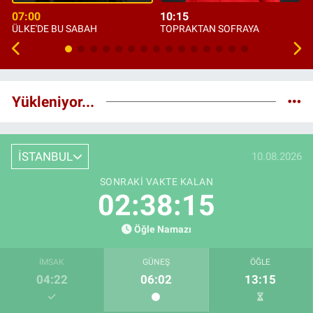
07:00
10:15
ÜLKE'DE BU SABAH
TOPRAKTAN SOFRAYA
Yükleniyor...
İSTANBUL
10.08.2026
SONRAKI VAKTE KALAN
02:38:14
Öğle Namazı
İMSAK
GÜNEŞ
ÖĞLE
04:22
06:02
13:15