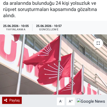
da aralarında bulunduğu 24 kişi yolsuzluk ve
Özel Haberler
Dünya
Haber Arşivi
rüşvet soruşturmaları kapsamında gözaltına
alındı.
Yazarlar
Medya
25.06.2026 - 10:05
25.06.2026 - 10:57
YAYINLANMA
GÜNCELLEME
Özel Haberler
Kadın
Erişim Bilgileri
Sağlık
Teknoloji
Ramazan
Paylaş
-
+
A
A