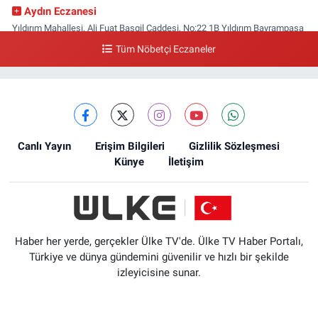
Aydın Eczanesi
Yıldırım Mahallesi, Ali Fuat Başgil Caddesi, No:22 1B Yıldırım Bayrampaşa
İstanbul
Tüm Nöbetçi Eczaneler
0 (212) 618 00 51
Yol Tarifi Al
Canlı Yayın
Erişim Bilgileri
Gizlilik Sözleşmesi
Künye
İletişim
Haber her yerde, gerçekler Ülke TV'de. Ülke TV Haber Portalı,
Türkiye ve dünya gündemini güvenilir ve hızlı bir şekilde
izleyicisine sunar.