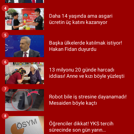
4
Daha 14 yaşında ama asgari
ücretin üç katını kazanıyor
5
Başka ülkelerde katılmak istiyor!
Hakan Fidan duyurdu
6
13 milyonu 20 günde harcadı
iddiası! Anne ve kızı böyle yüzleşti
7
Robot bile iş stresine dayanamadı!
Mesaiden böyle kaçtı
8
Öğrenciler dikkat! YKS tercih
sürecinde son gün yarın...