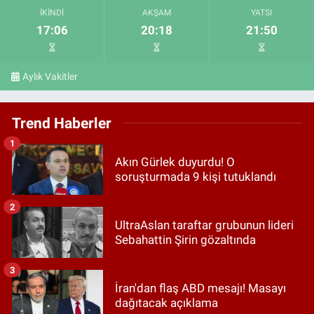
İKINDI
AKŞAM
YATSI
17:06
20:18
21:50
Aylık Vakitler
Trend Haberler
1
Akın Gürlek duyurdu! O
soruşturmada 9 kişi tutuklandı
2
UltraAslan taraftar grubunun lideri
Sebahattin Şirin gözaltında
3
İran'dan flaş ABD mesajı! Masayı
dağıtacak açıklama