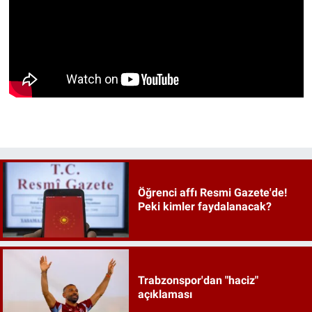
Öğrenci affı Resmi Gazete'de!
Peki kimler faydalanacak?
Trabzonspor'dan "haciz"
açıklaması