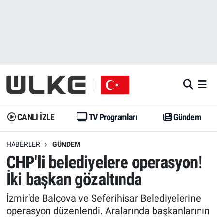
CANLI İZLE
CANLI YAYIN
Nöbetçi Eczaneler
TV Programları
TV Programları
Hava Durumu
Gündem
Gündem
İstanbul Namaz Vakitleri
Dünya
Trend
Trafik Durumu
CANLI İZLE
TV Programları
Gündem
Spor
Yaşam
Süper Lig Puan Durumu ve Fikstür
HABERLER
GÜNDEM
CHP'li belediyelere operasyon!
Erişim Bilgileri
Erişim Bilgileri
Erişim Bilgileri
İki başkan gözaltında
Ekonomi
Spor
Tüm Manşetler
İzmir'de Balçova ve Seferihisar Belediyelerine
Trend
Ekonomi
Son Dakika Haberleri
operasyon düzenlendi. Aralarında başkanlarının