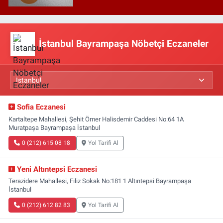
İstanbul Bayrampaşa Nöbetçi Eczaneler
Sofia Eczanesi
Kartaltepe Mahallesi, Şehit Ömer Halisdemir Caddesi No:64 1A
Muratpaşa Bayrampaşa İstanbul
0 (212) 615 08 18
Yol Tarifi Al
Yeni Altıntepsi Eczanesi
Terazidere Mahallesi, Filiz Sokak No:181 1 Altıntepsi Bayrampaşa
İstanbul
0 (212) 612 82 83
Yol Tarifi Al