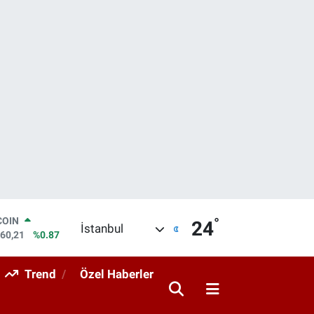
°
LAR
24
İstanbul
7436
%0.18
RO
2510
%0.32
Trend
Özel Haberler
RLİN
4811
%0.38
M ALTIN