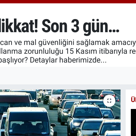
666
BİS
13.
dikkat! Son 3 gün…
BIT
64.
a can ve mal güvenliğini sağlamak amacıy
 kullanma zorunluluğu 15 Kasım itibarıyla r
 başlıyor? Detaylar haberimizde...
Ü