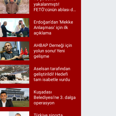
yakalanmıştı!
FETÖ'cünün ablası da
gözaltında
Erdoğan'dan 'Mekke
Anlaşması' için ilk
açıklama
AHBAP Derneği için
yolun sonu! Yeni
gelişme
Aselsan tarafından
geliştirildi! Hedefi
tam isabetle vurdu
Kuşadası
Belediyesi'ne 3. dalga
operasyon
Türkiye sigorta