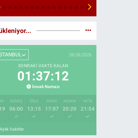
ükleniyor...
İSTANBUL
08.08.2026
SONRAKI VAKTE KALAN
01:37:11
İmsak Namazı
AK
GÜNEŞ
ÖĞLE
İKINDI
AKŞAM
YATSI
19
06:00
13:15
17:07
20:20
21:54
Aylık Vakitler