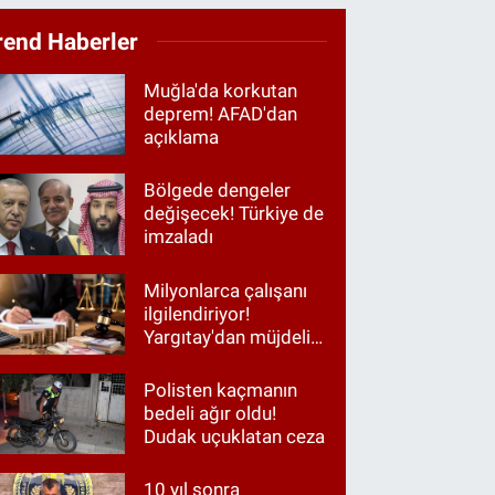
rend Haberler
Muğla'da korkutan
deprem! AFAD'dan
açıklama
Bölgede dengeler
değişecek! Türkiye de
imzaladı
Milyonlarca çalışanı
ilgilendiriyor!
Yargıtay'dan müjdeli
haber
Polisten kaçmanın
bedeli ağır oldu!
Dudak uçuklatan ceza
10 yıl sonra