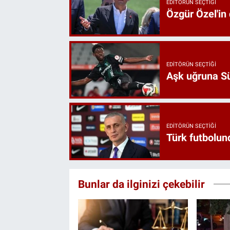
EDITÖRÜN SEÇTIĞI
Özgür Özel'in
EDITÖRÜN SEÇTIĞI
Aşk uğruna Süp
EDITÖRÜN SEÇTIĞI
Türk futbolund
Bunlar da ilginizi çekebilir