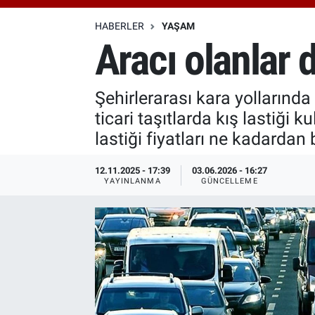
Özel Haberler
Dünya
Haber Arşivi
HABERLER
YAŞAM
Aracı olanlar 
Yazarlar
Medya
Şehirlerarası kara yollarınd
Özel Haberler
ticari taşıtlarda kış lastiği
Kadın
lastiği fiyatları ne kadardan
Erişim Bilgileri
12.11.2025 - 17:39
03.06.2026 - 16:27
YAYINLANMA
GÜNCELLEME
Sağlık
Teknoloji
Ramazan