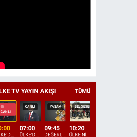
LKE TV YAYIN AKIŞI
TÜMÜ
CANLI
YAŞAM
BELGESEL
TEKRAR
HABER
CANLI
0:00
07:00
09:45
10:20
11:15
12:20
ÜLKE'DE BU GECE
ÜLKE'DE HAFTA SONU
DEĞERLERİN DAVETİ
ÜLKE'NİN ÇOCUKLARI
YOL HİKAYESİ
DÜNYANIN GÜNDE