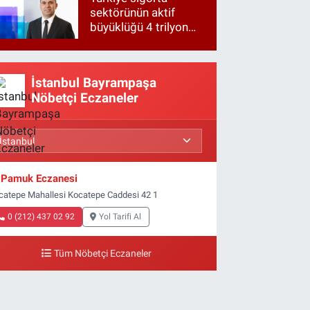
sektörünün aktif
büyüklüğü 4 trilyon
TL'ye yaklaştı!
İstanbul Bayrampaşa
Nöbetçi Eczaneler
Pamuk Eczanesi
catepe Mahallesi Kocatepe Caddesi 42 1
0 (212) 437 02 92
Yol Tarifi Al
Tüm Nöbetçi Eczaneler