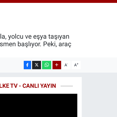
0.55
%0.03
T100
779
%-14
COIN
960,21
%0.87
la, yolcu ve eşya taşıyan
esmen başlıyor. Peki, araç
-
+
A
A
LKE TV - CANLI YAYIN