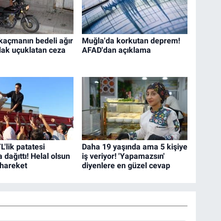
 kaçmanın bedeli ağır
Muğla'da korkutan deprem!
dak uçuklatan ceza
AFAD'dan açıklama
L'lik patatesi
Daha 19 yaşında ama 5 kişiye
dağıttı! Helal olsun
iş veriyor! 'Yapamazsın'
 hareket
diyenlere en güzel cevap