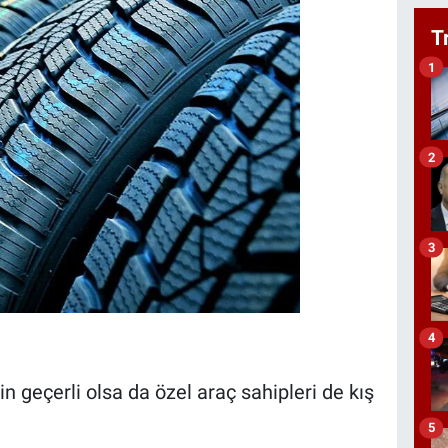
T
1
2
3
4
in geçerli olsa da özel araç sahipleri de kış
5