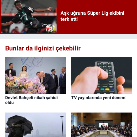
Aşk uğruna Süper Lig ekibini
terk etti
Bunlar da ilginizi çekebilir
Devlet Bahçeli nikah şahidi
TV yayınlarında yeni dönem!
oldu