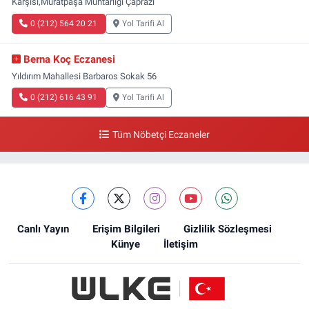
Karşısı,Muratpaşa Muhtarlığı Çaprazı
0 (212) 564 20 21
Yol Tarifi Al
Berna Koç Eczanesi
Yıldırım Mahallesi Barbaros Sokak 56
0 (212) 616 43 91
Yol Tarifi Al
Tüm Nöbetçi Eczaneler
Canlı Yayın
Erişim Bilgileri
Gizlilik Sözleşmesi
Künye
İletişim