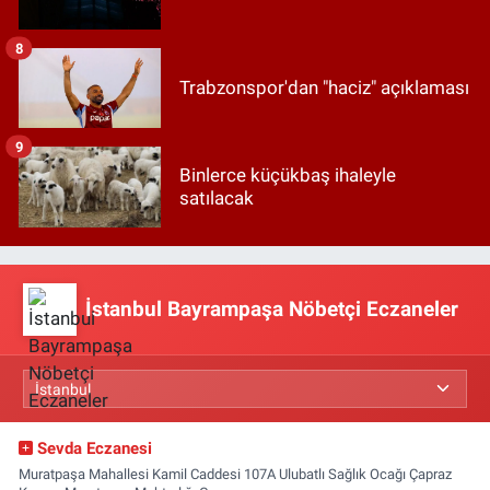
8
Trabzonspor'dan "haciz" açıklaması
9
Binlerce küçükbaş ihaleyle
satılacak
İstanbul Bayrampaşa Nöbetçi Eczaneler
Sevda Eczanesi
Muratpaşa Mahallesi Kamil Caddesi 107A Ulubatlı Sağlık Ocağı Çapraz