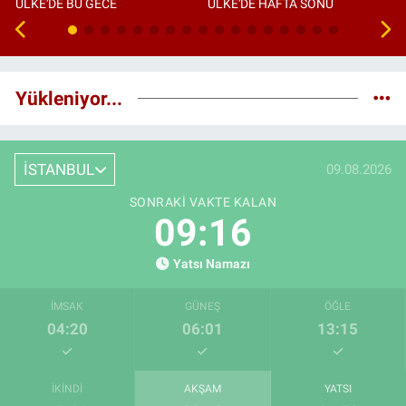
ÜLKE'DE BU GECE
ÜLKE'DE HAFTA SONU
Yükleniyor...
İSTANBUL
09.08.2026
SONRAKI VAKTE KALAN
09:16
Yatsı Namazı
İMSAK
GÜNEŞ
ÖĞLE
04:20
06:01
13:15
İKINDI
AKŞAM
YATSI