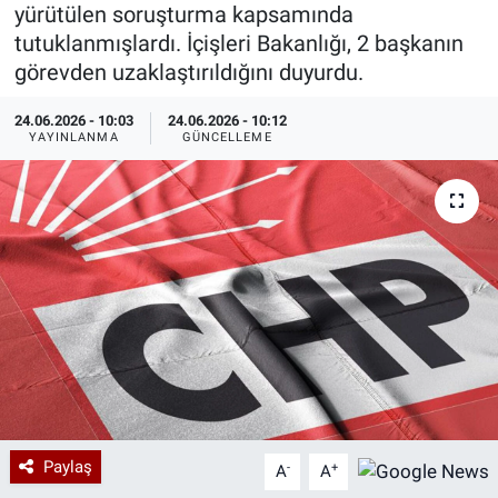
yürütülen soruşturma kapsamında
Özel Haberler
Dünya
Haber Arşivi
tutuklanmışlardı. İçişleri Bakanlığı, 2 başkanın
görevden uzaklaştırıldığını duyurdu.
Yazarlar
Medya
24.06.2026 - 10:03
24.06.2026 - 10:12
YAYINLANMA
GÜNCELLEME
Özel Haberler
Kadın
Erişim Bilgileri
Sağlık
Teknoloji
Ramazan
Paylaş
-
+
A
A