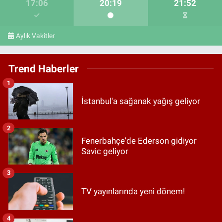
17:06
20:19
21:52
Aylık Vakitler
Trend Haberler
1
İstanbul'a sağanak yağış geliyor
2
Fenerbahçe'de Ederson gidiyor
Savic geliyor
3
TV yayınlarında yeni dönem!
4