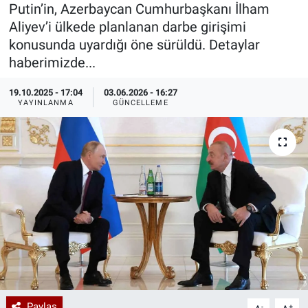
Putin’in, Azerbaycan Cumhurbaşkanı İlham
Özel Haberler
Dünya
Haber Arşivi
Aliyev’i ülkede planlanan darbe girişimi
konusunda uyardığı öne sürüldü. Detaylar
Yazarlar
Medya
haberimizde...
19.10.2025 - 17:04
03.06.2026 - 16:27
Özel Haberler
YAYINLANMA
GÜNCELLEME
Kadın
Erişim Bilgileri
Sağlık
Teknoloji
Ramazan
Paylaş
-
+