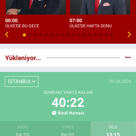
00:00
07:00
ÜLKE'DE BU GECE
ÜLKE'DE HAFTA SONU
Yükleniyor...
İSTANBUL
09.08.2026
SONRAKI VAKTE KALAN
40:21
İkindi Namazı
İMSAK
GÜNEŞ
ÖĞLE
04:20
06:01
13:15