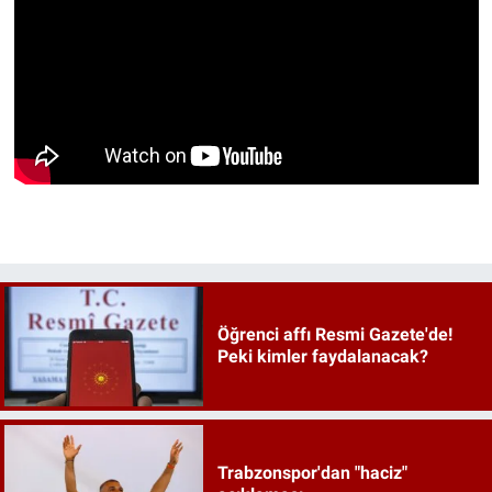
Öğrenci affı Resmi Gazete'de!
Peki kimler faydalanacak?
Trabzonspor'dan "haciz"