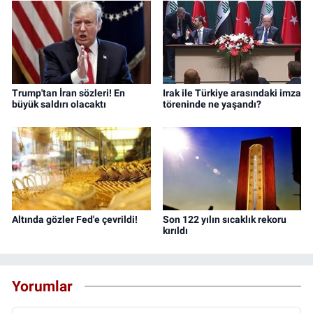
Trump'tan İran sözleri! En
Irak ile Türkiye arasındaki imza
büyük saldırı olacaktı
töreninde ne yaşandı?
Altında gözler Fed'e çevrildi!
Son 122 yılın sıcaklık rekoru
kırıldı
Yorumlar