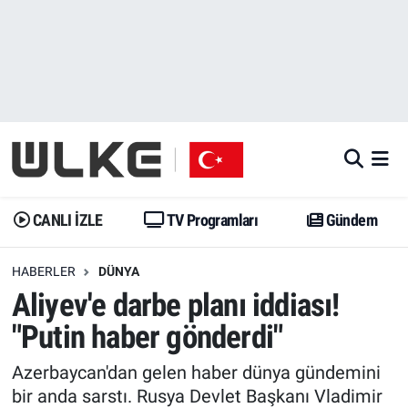
CANLI İZLE
CANLI YAYIN
Nöbetçi Eczaneler
TV Programları
TV Programları
Hava Durumu
Gündem
Gündem
İstanbul Namaz Vakitleri
Dünya
Trend
Trafik Durumu
CANLI İZLE
TV Programları
Gündem
Spor
Yaşam
Süper Lig Puan Durumu ve Fikstür
HABERLER
DÜNYA
Aliyev'e darbe planı iddiası!
Erişim Bilgileri
Erişim Bilgileri
Erişim Bilgileri
"Putin haber gönderdi"
Ekonomi
Spor
Tüm Manşetler
Azerbaycan'dan gelen haber dünya gündemini
Trend
Ekonomi
Son Dakika Haberleri
bir anda sarstı. Rusya Devlet Başkanı Vladimir