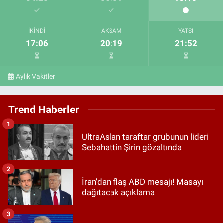
İKINDI
AKŞAM
YATSI
17:06
20:19
21:52
Aylık Vakitler
Trend Haberler
1
UltraAslan taraftar grubunun lideri
Sebahattin Şirin gözaltında
2
İran'dan flaş ABD mesajı! Masayı
dağıtacak açıklama
3