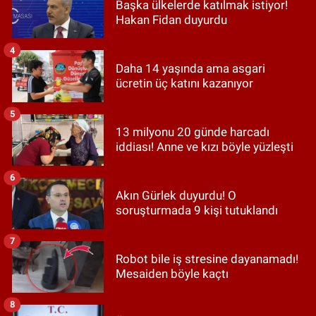
Başka ülkelerde katılmak istiyor!
Hakan Fidan duyurdu
4
Daha 14 yaşında ama asgari
ücretin üç katını kazanıyor
5
13 milyonu 20 günde harcadı
iddiası! Anne ve kızı böyle yüzleşti
6
Akın Gürlek duyurdu! O
soruşturmada 9 kişi tutuklandı
7
Robot bile iş stresine dayanamadı!
Mesaiden böyle kaçtı
8