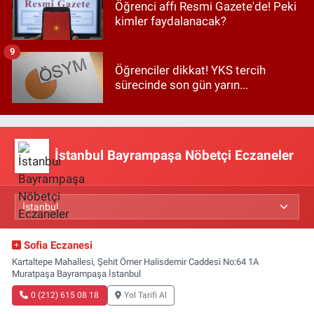
Öğrenci affı Resmi Gazete'de! Peki
kimler faydalanacak?
9
Öğrenciler dikkat! YKS tercih
sürecinde son gün yarın...
İstanbul Bayrampaşa Nöbetçi Eczaneler
Sofia Eczanesi
Kartaltepe Mahallesi, Şehit Ömer Halisdemir Caddesi No:64 1A
Muratpaşa Bayrampaşa İstanbul
0 (212) 615 08 18
Yol Tarifi Al