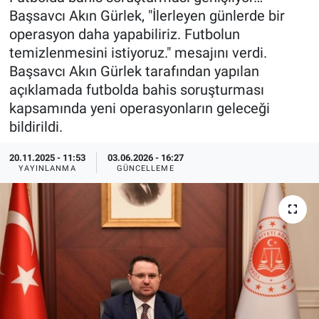
Başsavcı Akın Gürlek, "İlerleyen günlerde bir
Özel Haberler
Dünya
Haber Arşivi
operasyon daha yapabiliriz. Futbolun
temizlenmesini istiyoruz." mesajını verdi.
Yazarlar
Medya
Başsavcı Akın Gürlek tarafından yapılan
açıklamada futbolda bahis soruşturması
Özel Haberler
kapsamında yeni operasyonların geleceği
bildirildi.
Kadın
20.11.2025 - 11:53
03.06.2026 - 16:27
Erişim Bilgileri
YAYINLANMA
GÜNCELLEME
Sağlık
Teknoloji
Ramazan