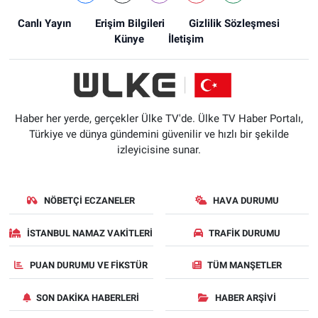
Canlı Yayın
Erişim Bilgileri
Gizlilik Sözleşmesi
Künye
İletişim
Haber her yerde, gerçekler Ülke TV'de. Ülke TV Haber Portalı,
Türkiye ve dünya gündemini güvenilir ve hızlı bir şekilde
izleyicisine sunar.
NÖBETÇI ECZANELER
HAVA DURUMU
İSTANBUL NAMAZ VAKITLERI
TRAFIK DURUMU
PUAN DURUMU VE FIKSTÜR
TÜM MANŞETLER
SON DAKIKA HABERLERI
HABER ARŞIVI