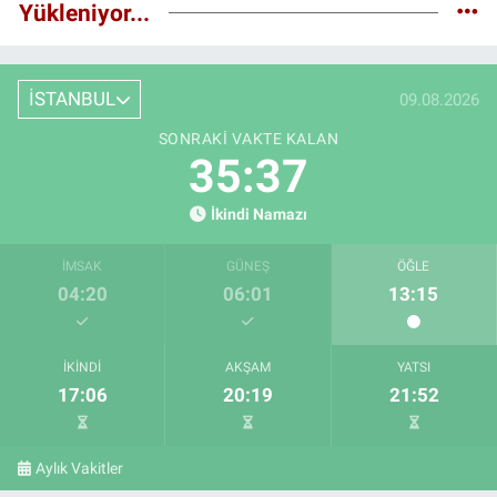
Yükleniyor...
İSTANBUL
09.08.2026
SONRAKI VAKTE KALAN
35:36
İkindi Namazı
İMSAK
GÜNEŞ
ÖĞLE
04:20
06:01
13:15
İKINDI
AKŞAM
YATSI
17:06
20:19
21:52
Aylık Vakitler