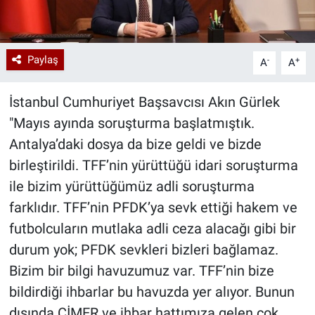
Paylaş
-
+
A
A
İstanbul Cumhuriyet Başsavcısı Akın Gürlek
"Mayıs ayında soruşturma başlatmıştık.
Antalya’daki dosya da bize geldi ve bizde
birleştirildi. TFF’nin yürüttüğü idari soruşturma
ile bizim yürüttüğümüz adli soruşturma
farklıdır. TFF’nin PFDK’ya sevk ettiği hakem ve
futbolcuların mutlaka adli ceza alacağı gibi bir
durum yok; PFDK sevkleri bizleri bağlamaz.
Bizim bir bilgi havuzumuz var. TFF’nin bize
bildirdiği ihbarlar bu havuzda yer alıyor. Bunun
dışında CİMER ve ihbar hattımıza gelen çok