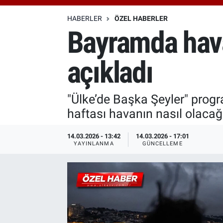
Özel Haberler
Dünya
Haber Arşivi
HABERLER
ÖZEL HABERLER
Bayramda hava
Yazarlar
Medya
açıkladı
Özel Haberler
Kadın
"Ülke’de Başka Şeyler" prog
haftası havanın nasıl olacağı
Erişim Bilgileri
14.03.2026 - 13:42
14.03.2026 - 17:01
Sağlık
YAYINLANMA
GÜNCELLEME
Teknoloji
Ramazan