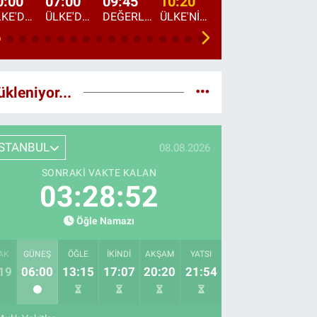
0:00
07:00
09:45
10:20
11:15
12:20
ÜLKE'DE BU GECE
ÜLKE'DE HAFTA SONU
DEĞERLERİN DAVETİ
ÜLKE'NİN ÇOCUKLARI
YOL HİKAYESİ
DÜNYANIN GÜNDE
ükleniyor...
İSTANBUL
08.08.2026
SONRAKI VAKTE KALAN
03:28:51
Öğle Namazı
AK
GÜNEŞ
ÖĞLE
İKINDI
AKŞAM
YATSI
19
06:00
13:15
17:07
20:20
21:54