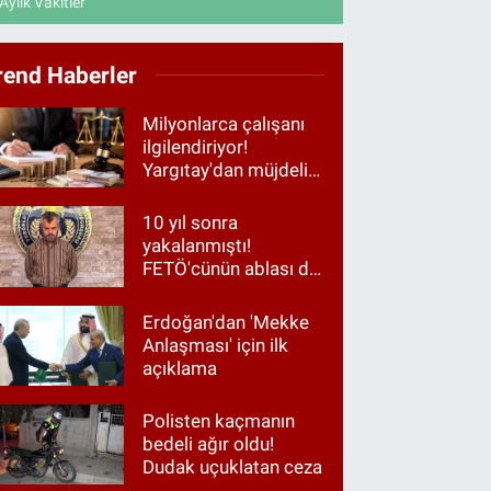
Aylık Vakitler
rend Haberler
Milyonlarca çalışanı
ilgilendiriyor!
Yargıtay'dan müjdeli
haber
10 yıl sonra
yakalanmıştı!
FETÖ'cünün ablası da
gözaltında
Erdoğan'dan 'Mekke
Anlaşması' için ilk
açıklama
Polisten kaçmanın
bedeli ağır oldu!
Dudak uçuklatan ceza