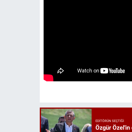
EDITÖRÜN SEÇTIĞI
Özgür Özel'in