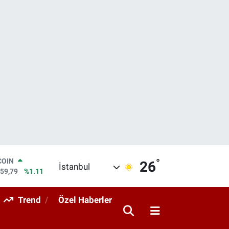
°
LAR
26
İstanbul
7436
%0.18
RO
2510
%0.32
Trend
Özel Haberler
RLİN
4811
%0.38
M ALTIN