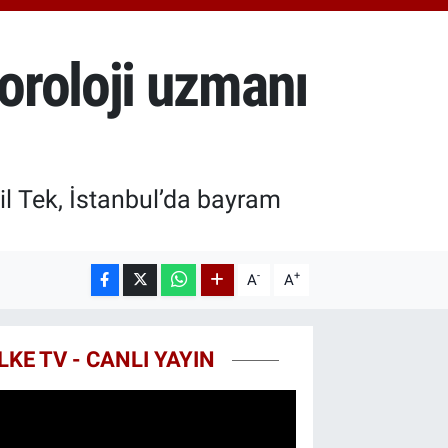
0.55
%0.03
T100
779
%-14
oroloji uzmanı
COIN
959,79
%1.11
l Tek, İstanbul’da bayram
-
+
A
A
LKE TV - CANLI YAYIN