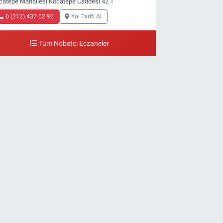
catepe Mahallesi Kocatepe Caddesi 42 1
0 (212) 437 02 92
Yol Tarifi Al
Tüm Nöbetçi Eczaneler