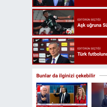
EDITÖRÜN SEÇTIĞI
Aşk uğruna Süp
EDITÖRÜN SEÇTIĞI
Türk futbolund
Bunlar da ilginizi çekebilir