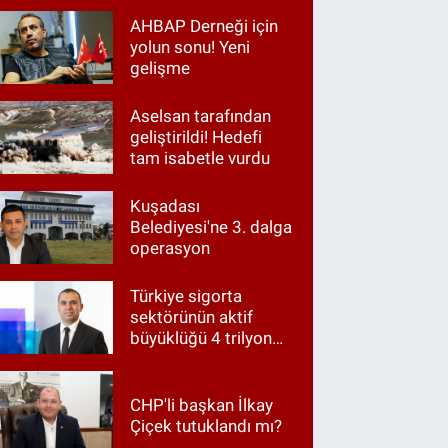
AHBAP Derneği için
yolun sonu! Yeni
gelişme
Aselsan tarafından
geliştirildi! Hedefi
tam isabetle vurdu
Kuşadası
Belediyesi'ne 3. dalga
operasyon
Türkiye sigorta
sektörünün aktif
büyüklüğü 4 trilyon
TL'ye yaklaştı!
CHP'li başkan İlkay
Çiçek tutuklandı mı?