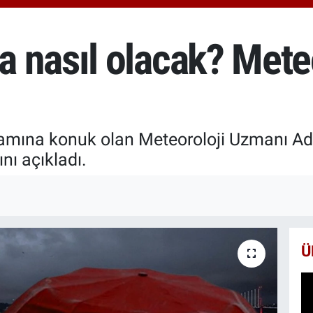
666
BİS
13.
 nasıl olacak? Mete
BIT
64.
ramına konuk olan Meteoroloji Uzmanı Adi
nı açıkladı.
Ü