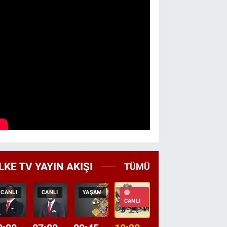
LKE TV YAYIN AKIŞI
TÜMÜ
CANLI
CANLI
YAŞAM
TEKRAR
HABER
CANLI