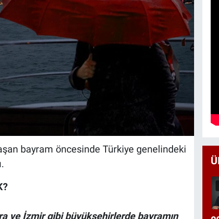
laşan bayram öncesinde Türkiye genelindeki
Ü
.
K?
ra ve İzmir gibi büyükşehirlerde bayramın