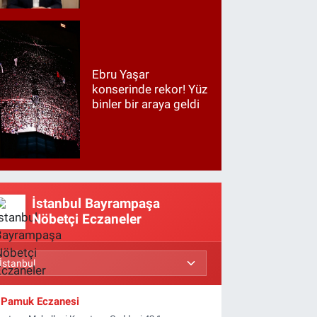
Ebru Yaşar
konserinde rekor! Yüz
binler bir araya geldi
İstanbul Bayrampaşa
Nöbetçi Eczaneler
Pamuk Eczanesi