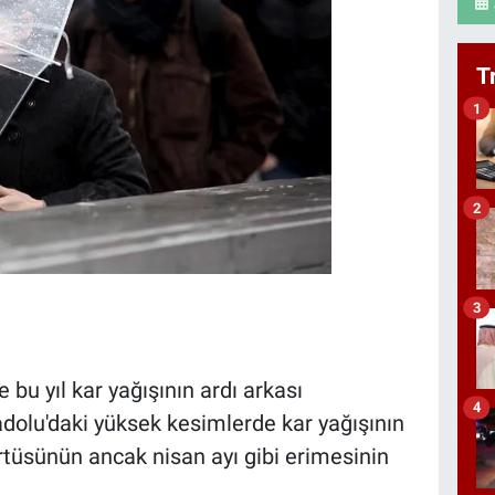
T
1
2
3
bu yıl kar yağışının ardı arkası
4
adolu'daki yüksek kesimlerde kar yağışının
tüsünün ancak nisan ayı gibi erimesinin