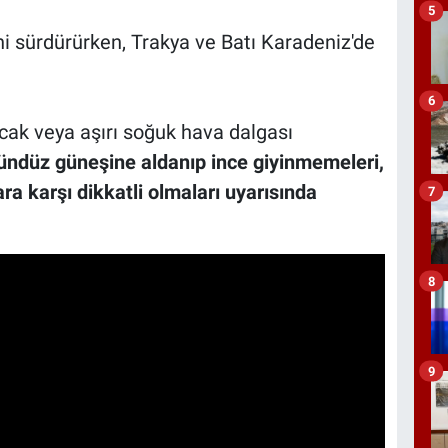
5
ini sürdürürken, Trakya ve Batı Karadeniz'de
6
ıcak veya aşırı soğuk hava dalgası
ündüz güneşine aldanıp ince giyinmemeleri,
a karşı dikkatli olmaları uyarısında
7
8
9