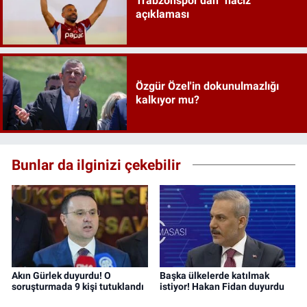
Trabzonspor'dan "haciz"
açıklaması
Özgür Özel'in dokunulmazlığı
kalkıyor mu?
Bunlar da ilginizi çekebilir
Akın Gürlek duyurdu! O
Başka ülkelerde katılmak
soruşturmada 9 kişi tutuklandı
istiyor! Hakan Fidan duyurdu