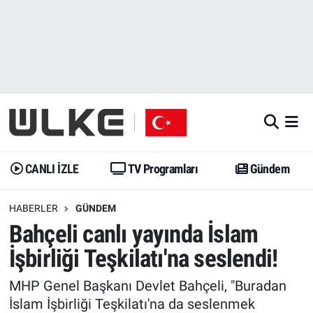
CANLI İZLE
CANLI YAYIN
Nöbetçi Eczaneler
TV Programları
TV Programları
Hava Durumu
Gündem
Gündem
İstanbul Namaz Vakitleri
Dünya
Trend
Trafik Durumu
CANLI İZLE
TV Programları
Gündem
Spor
Yaşam
Süper Lig Puan Durumu ve Fikstür
HABERLER
GÜNDEM
Bahçeli canlı yayında İslam
Erişim Bilgileri
Erişim Bilgileri
Erişim Bilgileri
İşbirliği Teşkilatı'na seslendi!
Ekonomi
Spor
Tüm Manşetler
MHP Genel Başkanı Devlet Bahçeli, "Buradan
Trend
Ekonomi
Son Dakika Haberleri
İslam İşbirliği Teşkilatı'na da seslenmek