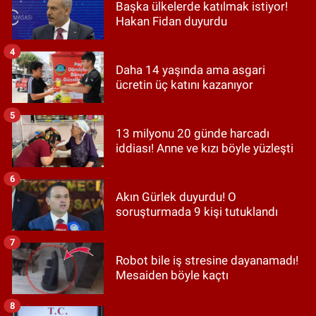
Başka ülkelerde katılmak istiyor!
Hakan Fidan duyurdu
4
Daha 14 yaşında ama asgari
ücretin üç katını kazanıyor
5
13 milyonu 20 günde harcadı
iddiası! Anne ve kızı böyle yüzleşti
6
Akın Gürlek duyurdu! O
soruşturmada 9 kişi tutuklandı
7
Robot bile iş stresine dayanamadı!
Mesaiden böyle kaçtı
8