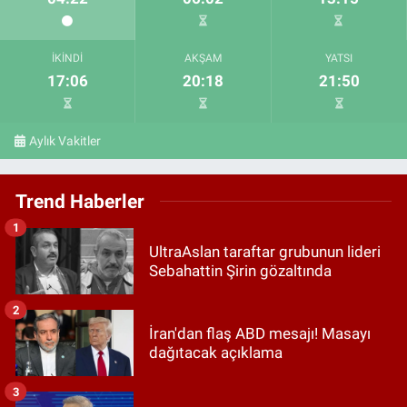
İKINDI
AKŞAM
YATSI
17:06
20:18
21:50
Aylık Vakitler
Trend Haberler
1
UltraAslan taraftar grubunun lideri
Sebahattin Şirin gözaltında
2
İran'dan flaş ABD mesajı! Masayı
dağıtacak açıklama
3