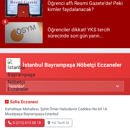
Öğrenci affı Resmi Gazete'de! Peki
kimler faydalanacak?
9
Öğrenciler dikkat! YKS tercih
sürecinde son gün yarın...
İstanbul Bayrampaşa Nöbetçi Eczaneler
Sofia Eczanesi
Kartaltepe Mahallesi, Şehit Ömer Halisdemir Caddesi No:64 1A
Muratpaşa Bayrampaşa İstanbul
0 (212) 615 08 18
Yol Tarifi Al