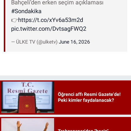
Bahçeli’den erken seçim açıklaması
#Sondakika
👉
https://t.co/xYv6a53m2d
pic.twitter.com/DvtsagFWQ2
— ÜLKE TV (@ulketv)
June 16, 2026
Öğrenci affı Resmi Gazete'de!
Peki kimler faydalanacak?