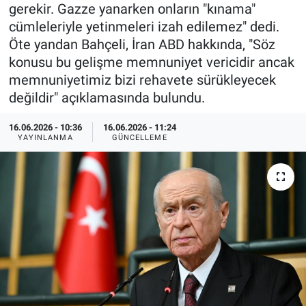
gerekir. Gazze yanarken onların "kınama"
Özel Haberler
Dünya
Haber Arşivi
cümleleriyle yetinmeleri izah edilemez" dedi.
Öte yandan Bahçeli, İran ABD hakkında, "Söz
Yazarlar
Medya
konusu bu gelişme memnuniyet vericidir ancak
memnuniyetimiz bizi rehavete sürükleyecek
Özel Haberler
değildir" açıklamasında bulundu.
Kadın
16.06.2026 - 10:36
16.06.2026 - 11:24
YAYINLANMA
GÜNCELLEME
Erişim Bilgileri
Sağlık
Teknoloji
Ramazan