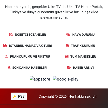
Haber her yerde, gerçekler Ülke TV'de. Ülke TV Haber Portalı,
Türkiye ve dünya gündemini güvenilir ve hızlı bir şekilde
izleyicisine sunar.
NÖBETÇI ECZANELER
HAVA DURUMU
İSTANBUL NAMAZ VAKITLERI
TRAFIK DURUMU
PUAN DURUMU VE FIKSTÜR
TÜM MANŞETLER
SON DAKIKA HABERLERI
HABER ARŞIVI
RSS
Copyright © 2026. Her hakkı saklıdır.