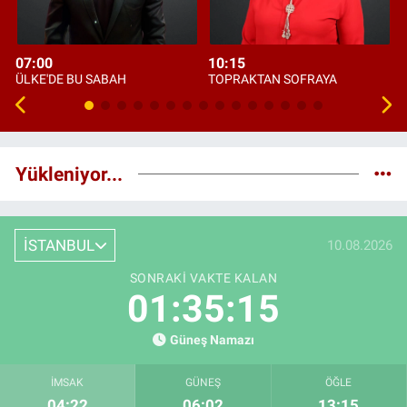
07:00
10:15
ÜLKE'DE BU SABAH
TOPRAKTAN SOFRAYA
Yükleniyor...
İSTANBUL
10.08.2026
SONRAKI VAKTE KALAN
01:35:14
Güneş Namazı
İMSAK
GÜNEŞ
ÖĞLE
04:22
06:02
13:15