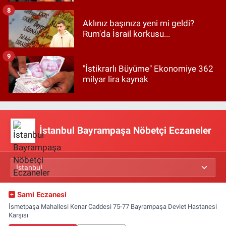
8
Aklınız başınıza yeni mi geldi?
Rum'da İsrail korkusu...
9
"İstikrarlı Büyüme" Ekonomiye 362
milyar lira kaynak
İstanbul Bayrampaşa Nöbetçi Eczaneler
Sami Eczanesi
İsmetpaşa Mahallesi Kenar Caddesi 75-77 Bayrampaşa Devlet Hastanesi
Karşısı