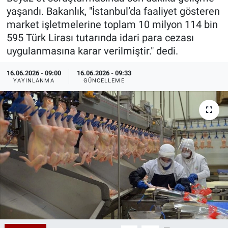
yaşandı. Bakanlık, "İstanbul’da faaliyet gösteren
Özel Haberler
Dünya
Haber Arşivi
market işletmelerine toplam 10 milyon 114 bin
595 Türk Lirası tutarında idari para cezası
Yazarlar
Medya
uygulanmasına karar verilmiştir." dedi.
Özel Haberler
16.06.2026 - 09:00
16.06.2026 - 09:33
YAYINLANMA
GÜNCELLEME
Kadın
Erişim Bilgileri
Sağlık
Teknoloji
Ramazan