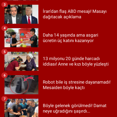
3
İran'dan flaş ABD mesajı! Masayı
dağıtacak açıklama
4
Daha 14 yaşında ama asgari
ücretin üç katını kazanıyor
5
13 milyonu 20 günde harcadı
iddiası! Anne ve kızı böyle yüzleşti
6
Robot bile iş stresine dayanamadı!
Mesaiden böyle kaçtı
7
Böyle gelenek görülmedi! Damat
neye uğradığını şaşırdı...