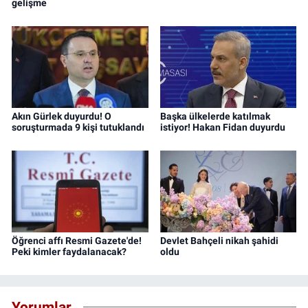
gelişme
Akın Gürlek duyurdu! O
Başka ülkelerde katılmak
soruşturmada 9 kişi tutuklandı
istiyor! Hakan Fidan duyurdu
Öğrenci affı Resmi Gazete'de!
Devlet Bahçeli nikah şahidi
Peki kimler faydalanacak?
oldu
Yorumlar