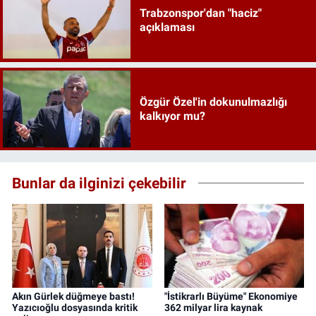
Trabzonspor'dan "haciz"
açıklaması
Özgür Özel'in dokunulmazlığı
kalkıyor mu?
Bunlar da ilginizi çekebilir
Akın Gürlek düğmeye bastı!
"İstikrarlı Büyüme" Ekonomiye
Yazıcıoğlu dosyasında kritik
362 milyar lira kaynak