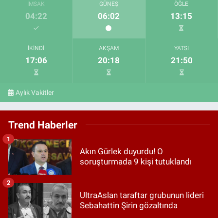
İMSAK
GÜNEŞ
ÖĞLE
04:22
06:02
13:15
İKINDI
AKŞAM
YATSI
17:06
20:18
21:50
Aylık Vakitler
Trend Haberler
1
Akın Gürlek duyurdu! O
soruşturmada 9 kişi tutuklandı
2
UltraAslan taraftar grubunun lideri
Sebahattin Şirin gözaltında