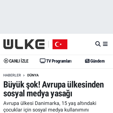
CANLI İZLE
CANLI YAYIN
Nöbetçi Eczaneler
TV Programları
TV Programları
Hava Durumu
Gündem
Gündem
İstanbul Namaz Vakitleri
Dünya
Trend
Trafik Durumu
CANLI İZLE
TV Programları
Gündem
Spor
Yaşam
Süper Lig Puan Durumu ve Fikstür
HABERLER
DÜNYA
Büyük şok! Avrupa ülkesinden
Erişim Bilgileri
Erişim Bilgileri
Erişim Bilgileri
sosyal medya yasağı
Ekonomi
Spor
Tüm Manşetler
Avrupa ülkesi Danimarka, 15 yaş altındaki
Trend
Ekonomi
Son Dakika Haberleri
çocuklar için sosyal medya kullanımını