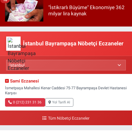
"İstikrarlı Büyüme" Ekonomiye 362
milyar lira kaynak
İstanbul Bayrampaşa Nöbetçi Eczaneler
Sami Eczanesi
İsmetpaşa Mahallesi Kenar Caddesi 75-77 Bayrampaşa Devlet Hastanesi
Karşısı
0 (212) 231 31 36
Yol Tarifi Al
Tüm Nöbetçi Eczaneler