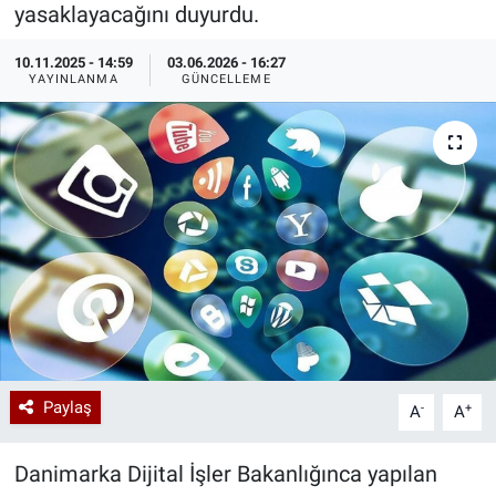
yasaklayacağını duyurdu.
Özel Haberler
Dünya
Haber Arşivi
10.11.2025 - 14:59
03.06.2026 - 16:27
YAYINLANMA
GÜNCELLEME
Yazarlar
Medya
Özel Haberler
Kadın
Erişim Bilgileri
Sağlık
Teknoloji
Paylaş
-
+
A
A
Ramazan
Danimarka Dijital İşler Bakanlığınca yapılan