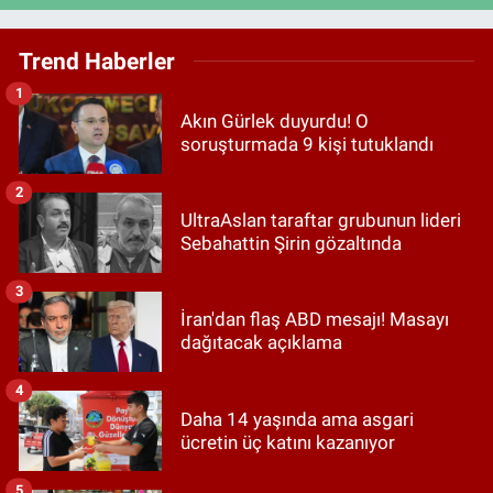
Trend Haberler
1
Akın Gürlek duyurdu! O
soruşturmada 9 kişi tutuklandı
2
UltraAslan taraftar grubunun lideri
Sebahattin Şirin gözaltında
3
İran'dan flaş ABD mesajı! Masayı
dağıtacak açıklama
4
Daha 14 yaşında ama asgari
ücretin üç katını kazanıyor
5