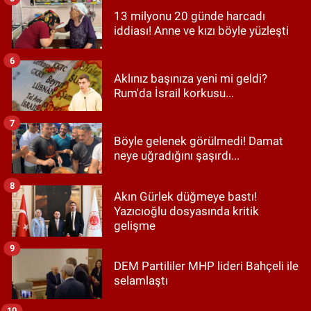
13 milyonu 20 günde harcadı
iddiası! Anne ve kızı böyle yüzleşti
6
Aklınız başınıza yeni mi geldi?
Rum'da İsrail korkusu...
7
Böyle gelenek görülmedi! Damat
neye uğradığını şaşırdı...
8
Akın Gürlek düğmeye bastı!
Yazıcıoğlu dosyasında kritik
gelişme
9
DEM Partililer MHP lideri Bahçeli ile
selamlaştı
10