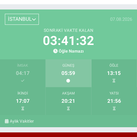
İSTANBUL
07.08.2026
SONRAKI VAKTE KALAN
03:41:32
Öğle Namazı
İMSAK
GÜNEŞ
ÖĞLE
04:17
05:59
13:15
İKINDI
AKŞAM
YATSI
17:07
20:21
21:56
Aylık Vakitler