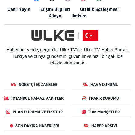
Canlı Yayın
Erişim Bilgileri
Gizlilik Sözleşmesi
Künye
İletişim
Haber her yerde, gerçekler Ülke TV'de. Ülke TV Haber Portalı,
Türkiye ve dünya gündemini güvenilir ve hızlı bir şekilde
izleyicisine sunar.
NÖBETÇI ECZANELER
HAVA DURUMU
İSTANBUL NAMAZ VAKITLERI
TRAFIK DURUMU
PUAN DURUMU VE FIKSTÜR
TÜM MANŞETLER
SON DAKIKA HABERLERI
HABER ARŞIVI