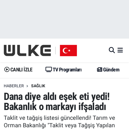
CANLI İZLE
CANLI YAYIN
Nöbetçi Eczaneler
TV Programları
TV Programları
Hava Durumu
Gündem
Gündem
İstanbul Namaz Vakitleri
Dünya
Trend
Trafik Durumu
CANLI İZLE
TV Programları
Gündem
Spor
Yaşam
Süper Lig Puan Durumu ve Fikstür
HABERLER
SAĞLIK
Dana diye aldı eşek eti yedi!
Erişim Bilgileri
Erişim Bilgileri
Erişim Bilgileri
Bakanlık o markayı ifşaladı
Ekonomi
Spor
Tüm Manşetler
Taklit ve tağşiş listesi güncellendi! Tarım ve
Trend
Ekonomi
Son Dakika Haberleri
Orman Bakanlığı "Taklit veya Tağşiş Yapılan