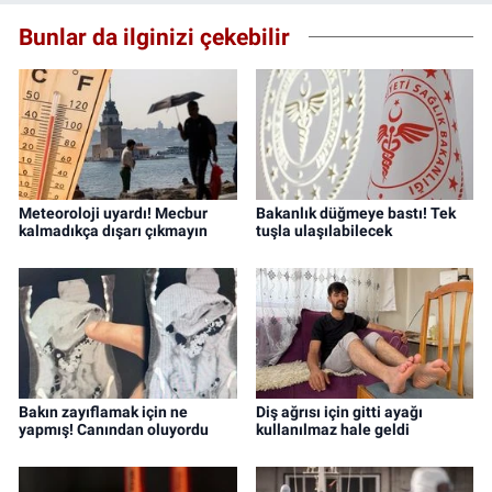
Bunlar da ilginizi çekebilir
Meteoroloji uyardı! Mecbur
Bakanlık düğmeye bastı! Tek
kalmadıkça dışarı çıkmayın
tuşla ulaşılabilecek
Bakın zayıflamak için ne
Diş ağrısı için gitti ayağı
yapmış! Canından oluyordu
kullanılmaz hale geldi