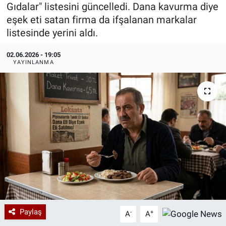
Gıdalar" listesini güncelledi. Dana kavurma diye
Özel Haberler
Dünya
Haber Arşivi
eşek eti satan firma da ifşalanan markalar
listesinde yerini aldı.
Yazarlar
Medya
02.06.2026 - 19:05
YAYINLANMA
Özel Haberler
Kadın
Erişim Bilgileri
Sağlık
Teknoloji
Ramazan
Paylaş
-
+
A
A