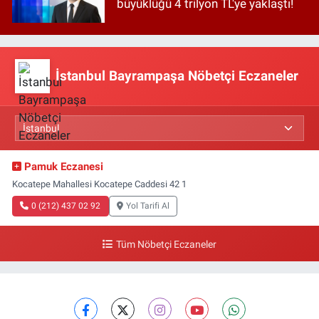
büyüklüğü 4 trilyon TL'ye yaklaştı!
İstanbul Bayrampaşa Nöbetçi Eczaneler
Pamuk Eczanesi
Kocatepe Mahallesi Kocatepe Caddesi 42 1
0 (212) 437 02 92
Yol Tarifi Al
Tüm Nöbetçi Eczaneler