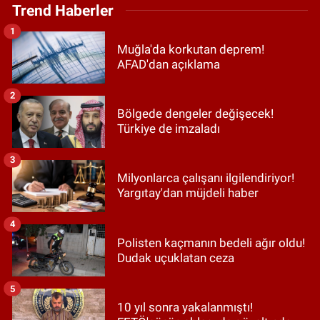
Trend Haberler
1
Muğla'da korkutan deprem!
AFAD'dan açıklama
2
Bölgede dengeler değişecek!
Türkiye de imzaladı
3
Milyonlarca çalışanı ilgilendiriyor!
Yargıtay'dan müjdeli haber
4
Polisten kaçmanın bedeli ağır oldu!
Dudak uçuklatan ceza
5
10 yıl sonra yakalanmıştı!