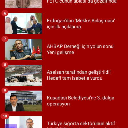
FETÖ'cünün ablası da gözaltında
6
Erdoğan'dan 'Mekke Anlaşması'
için ilk açıklama
7
AHBAP Derneği için yolun sonu!
Yeni gelişme
8
Aselsan tarafından geliştirildi!
Hedefi tam isabetle vurdu
9
Kuşadası Belediyesi'ne 3. dalga
operasyon
10
Türkiye sigorta sektörünün aktif