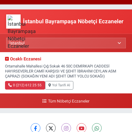
İstanbul Bayrampaşa Nöbetçi Eczaneler
Ocaklı Eczanesi
Ortamahalle Mahallesi Çığ Sokak 46 50C DEMİRKAPI CADDESİ
HAYIRSEVERLER CAMİİ KARŞISI VE ŞEHİT İBRAHİM CEYLAN ASM
ÇAPRAZI (SOKAĞIN YENİ ADI ŞEHİT ÜMİT YOLCU SOKAĞI)
0 (212) 612 25 55
Yol Tarifi Al
Tüm Nöbetçi Eczaneler