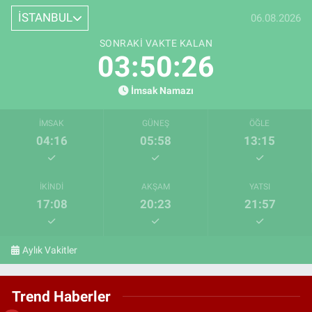
İSTANBUL
06.08.2026
SONRAKI VAKTE KALAN
03:50:25
İmsak Namazı
İMSAK
GÜNEŞ
ÖĞLE
04:16
05:58
13:15
İKINDI
AKŞAM
YATSI
17:08
20:23
21:57
Aylık Vakitler
Trend Haberler