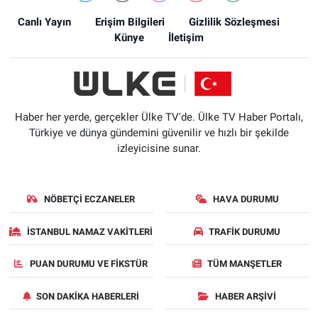
Canlı Yayın
Erişim Bilgileri
Gizlilik Sözleşmesi
Künye
İletişim
Haber her yerde, gerçekler Ülke TV'de. Ülke TV Haber Portalı,
Türkiye ve dünya gündemini güvenilir ve hızlı bir şekilde
izleyicisine sunar.
NÖBETÇI ECZANELER
HAVA DURUMU
İSTANBUL NAMAZ VAKITLERI
TRAFIK DURUMU
PUAN DURUMU VE FIKSTÜR
TÜM MANŞETLER
SON DAKIKA HABERLERI
HABER ARŞIVI