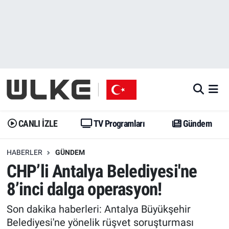
CANLI İZLE
CANLI YAYIN
Nöbetçi Eczaneler
TV Programları
TV Programları
Hava Durumu
Gündem
Gündem
İstanbul Namaz Vakitleri
Dünya
Trend
Trafik Durumu
CANLI İZLE
TV Programları
Gündem
Spor
Yaşam
Süper Lig Puan Durumu ve Fikstür
HABERLER
GÜNDEM
CHP’li Antalya Belediyesi'ne
Erişim Bilgileri
Erişim Bilgileri
Erişim Bilgileri
8’inci dalga operasyon!
Ekonomi
Spor
Tüm Manşetler
Son dakika haberleri: Antalya Büyükşehir
Trend
Ekonomi
Son Dakika Haberleri
Belediyesi'ne yönelik rüşvet soruşturması