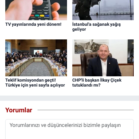
TV yayınlarında yeni dönem!
İstanbul'a sağanak yağış
geliyor
Teklif komisyondan geçti!
CHP'li başkan İlkay Çiçek
Türkiye için yeni sayfa açılıyor
tutuklandı mı?
Yorumlar