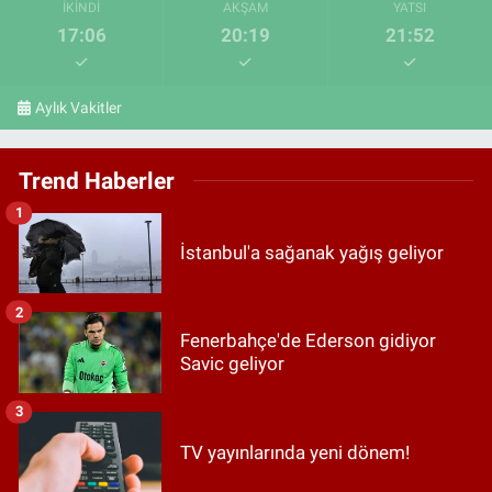
İKINDI
AKŞAM
YATSI
17:06
20:19
21:52
Aylık Vakitler
Trend Haberler
1
İstanbul'a sağanak yağış geliyor
2
Fenerbahçe'de Ederson gidiyor
Savic geliyor
3
TV yayınlarında yeni dönem!