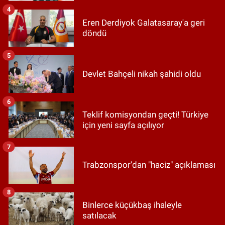
4
Eren Derdiyok Galatasaray'a geri
döndü
5
Devlet Bahçeli nikah şahidi oldu
6
Teklif komisyondan geçti! Türkiye
için yeni sayfa açılıyor
7
Trabzonspor'dan "haciz" açıklaması
8
Binlerce küçükbaş ihaleyle
satılacak