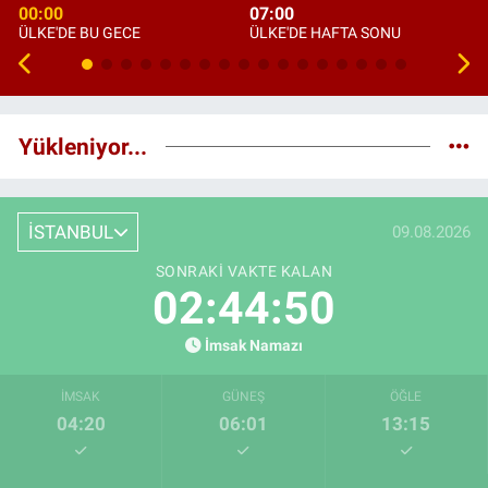
00:00
07:00
ÜLKE'DE BU GECE
ÜLKE'DE HAFTA SONU
Yükleniyor...
İSTANBUL
09.08.2026
SONRAKI VAKTE KALAN
02:44:49
İmsak Namazı
İMSAK
GÜNEŞ
ÖĞLE
04:20
06:01
13:15