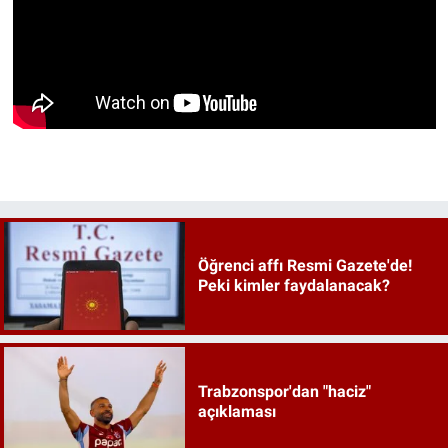
Öğrenci affı Resmi Gazete'de!
Peki kimler faydalanacak?
Trabzonspor'dan "haciz"
açıklaması