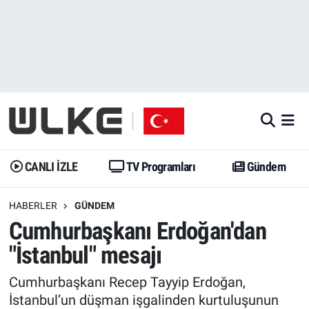
CANLI İZLE
CANLI YAYIN
Nöbetçi Eczaneler
TV Programları
TV Programları
Hava Durumu
Gündem
Gündem
İstanbul Namaz Vakitleri
Dünya
Trend
Trafik Durumu
CANLI İZLE
TV Programları
Gündem
Spor
Yaşam
Süper Lig Puan Durumu ve Fikstür
HABERLER
GÜNDEM
Cumhurbaşkanı Erdoğan'dan
Erişim Bilgileri
Erişim Bilgileri
Erişim Bilgileri
"İstanbul" mesajı
Ekonomi
Spor
Tüm Manşetler
Cumhurbaşkanı Recep Tayyip Erdoğan,
Trend
Ekonomi
Son Dakika Haberleri
İstanbul’un düşman işgalinden kurtuluşunun