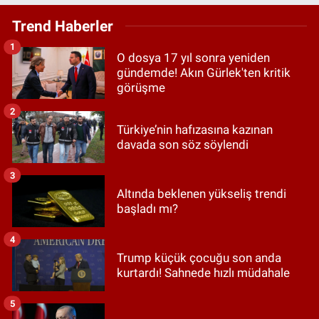
Trend Haberler
1
O dosya 17 yıl sonra yeniden
gündemde! Akın Gürlek'ten kritik
görüşme
2
Türkiye’nin hafızasına kazınan
davada son söz söylendi
3
Altında beklenen yükseliş trendi
başladı mı?
4
Trump küçük çocuğu son anda
kurtardı! Sahnede hızlı müdahale
5