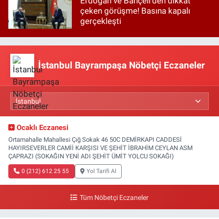
Erdoğan ve Bahçeli'den dikkat
çeken görüşme! Basına kapalı
gerçekleşti
İstanbul Bayrampaşa Nöbetçi Eczaneler
Ocaklı Eczanesi
Ortamahalle Mahallesi Çığ Sokak 46 50C DEMİRKAPI CADDESİ
HAYIRSEVERLER CAMİİ KARŞISI VE ŞEHİT İBRAHİM CEYLAN ASM
ÇAPRAZI (SOKAĞIN YENİ ADI ŞEHİT ÜMİT YOLCU SOKAĞI)
0 (212) 612 25 55
Yol Tarifi Al
Tüm Nöbetçi Eczaneler