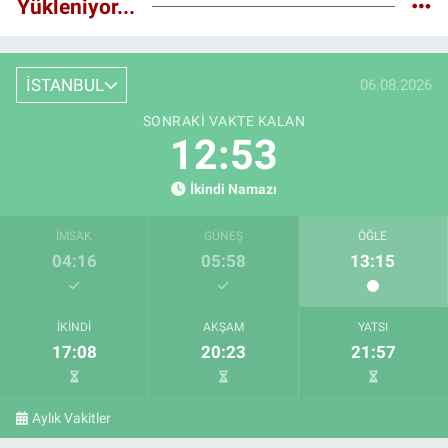
Yükleniyor...
İSTANBUL
06.08.2026
SONRAKI VAKTE KALAN
12:52
İkindi Namazı
İMSAK
GÜNEŞ
ÖĞLE
04:16
05:58
13:15
İKINDI
AKŞAM
YATSI
17:08
20:23
21:57
Aylık Vakitler