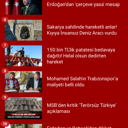
Erdoğan'dan 'çerçeve yasa' mesajı
6
Sakarya sahilinde hareketli anlar!
Kıyıya İnsansız Deniz Aracı vurdu
7
150 bin TL'lik patatesi bedavaya
dağıttı! Helal olsun dedirten
hareket
8
Mohamed Salah'ın Trabzonspor'a
maliyeti belli oldu
9
MSB'den kritik 'Terörsüz Türkiye'
açıklaması
10