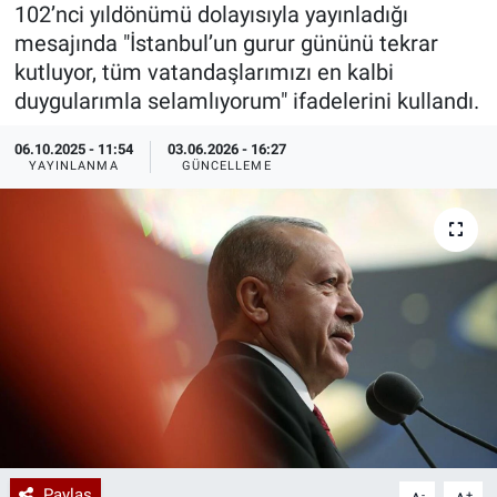
102’nci yıldönümü dolayısıyla yayınladığı
Özel Haberler
Dünya
Haber Arşivi
mesajında "İstanbul’un gurur gününü tekrar
kutluyor, tüm vatandaşlarımızı en kalbi
Yazarlar
Medya
duygularımla selamlıyorum" ifadelerini kullandı.
06.10.2025 - 11:54
03.06.2026 - 16:27
Özel Haberler
YAYINLANMA
GÜNCELLEME
Kadın
Erişim Bilgileri
Sağlık
Teknoloji
Ramazan
Paylaş
-
+