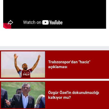
Trabzonspor'dan "haciz"
açıklaması
Özgür Özel'in dokunulmazlığı
kalkıyor mu?