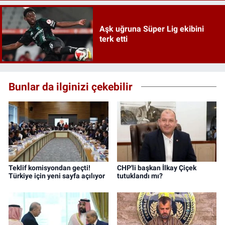
Aşk uğruna Süper Lig ekibini
terk etti
Bunlar da ilginizi çekebilir
Teklif komisyondan geçti!
CHP'li başkan İlkay Çiçek
Türkiye için yeni sayfa açılıyor
tutuklandı mı?