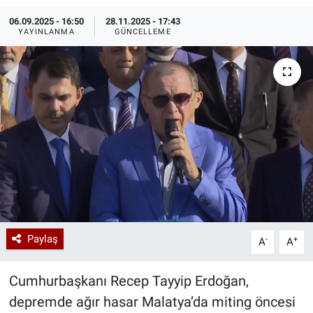
06.09.2025 - 16:50
28.11.2025 - 17:43
Özel Haberler
Dünya
Haber Arşivi
YAYINLANMA
GÜNCELLEME
Yazarlar
Medya
Özel Haberler
Kadın
Erişim Bilgileri
Sağlık
Teknoloji
Paylaş
-
+
A
A
Ramazan
Cumhurbaşkanı Recep Tayyip Erdoğan,
depremde ağır hasar Malatya’da miting öncesi