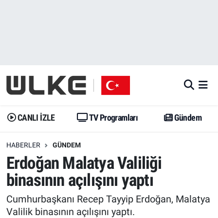
CANLI İZLE
CANLI YAYIN
Nöbetçi Eczaneler
TV Programları
TV Programları
Hava Durumu
Gündem
Gündem
İstanbul Namaz Vakitleri
Dünya
Trend
Trafik Durumu
CANLI İZLE
TV Programları
Gündem
Spor
Yaşam
Süper Lig Puan Durumu ve Fikstür
HABERLER
GÜNDEM
Erdoğan Malatya Valiliği
Erişim Bilgileri
Erişim Bilgileri
Erişim Bilgileri
binasının açılışını yaptı
Ekonomi
Spor
Tüm Manşetler
Cumhurbaşkanı Recep Tayyip Erdoğan, Malatya
Trend
Ekonomi
Son Dakika Haberleri
Valilik binasının açılışını yaptı.