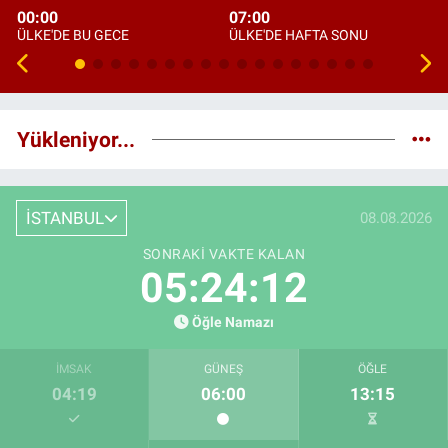
00:00
07:00
ÜLKE'DE BU GECE
ÜLKE'DE HAFTA SONU
Yükleniyor...
İSTANBUL
08.08.2026
SONRAKI VAKTE KALAN
05:24:11
Öğle Namazı
İMSAK
GÜNEŞ
ÖĞLE
04:19
06:00
13:15