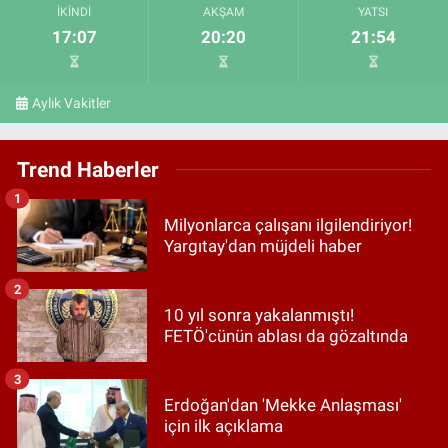
İKINDI
AKŞAM
YATSI
17:07
20:20
21:54
Aylık Vakitler
Trend Haberler
1
Milyonlarca çalışanı ilgilendiriyor!
Yargıtay'dan müjdeli haber
2
10 yıl sonra yakalanmıştı!
FETÖ'cünün ablası da gözaltında
3
Erdoğan'dan 'Mekke Anlaşması'
için ilk açıklama