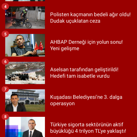
4
Polisten kaçmanın bedeli ağır oldu!
Dudak uçuklatan ceza
5
AHBAP Derneği için yolun sonu!
Yeni gelişme
6
Aselsan tarafından geliştirildi!
Hedefi tam isabetle vurdu
7
Kuşadası Belediyesi'ne 3. dalga
operasyon
8
Türkiye sigorta sektörünün aktif
büyüklüğü 4 trilyon TL'ye yaklaştı!