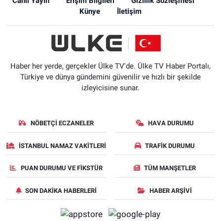
Canlı Yayın
Erişim Bilgileri
Gizlilik Sözleşmesi
Künye
İletişim
Haber her yerde, gerçekler Ülke TV'de. Ülke TV Haber Portalı,
Türkiye ve dünya gündemini güvenilir ve hızlı bir şekilde
izleyicisine sunar.
NÖBETÇI ECZANELER
HAVA DURUMU
İSTANBUL NAMAZ VAKITLERI
TRAFIK DURUMU
PUAN DURUMU VE FIKSTÜR
TÜM MANŞETLER
SON DAKIKA HABERLERI
HABER ARŞIVI