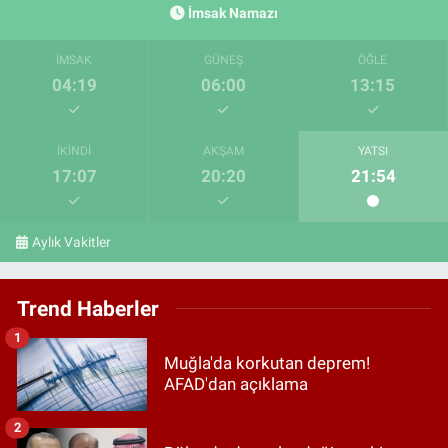
İmsak Namazı
İMSAK
GÜNEŞ
ÖĞLE
04:19
06:00
13:15
İKINDI
AKŞAM
YATSI
17:07
20:20
21:54
Aylık Vakitler
Trend Haberler
1
Muğla'da korkutan deprem!
AFAD'dan açıklama
2