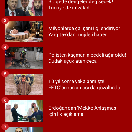
Bölgede dengeler değişecek!
Türkiye de imzaladı
3
Milyonlarca çalışanı ilgilendiriyor!
Yargıtay'dan müjdeli haber
4
Polisten kaçmanın bedeli ağır oldu!
Dudak uçuklatan ceza
5
10 yıl sonra yakalanmıştı!
FETÖ'cünün ablası da gözaltında
6
Erdoğan'dan 'Mekke Anlaşması'
için ilk açıklama
7