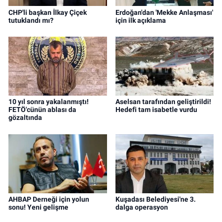
CHP'li başkan İlkay Çiçek
Erdoğan'dan 'Mekke Anlaşması'
tutuklandı mı?
için ilk açıklama
10 yıl sonra yakalanmıştı!
Aselsan tarafından geliştirildi!
FETÖ'cünün ablası da
Hedefi tam isabetle vurdu
gözaltında
AHBAP Derneği için yolun
Kuşadası Belediyesi'ne 3.
sonu! Yeni gelişme
dalga operasyon