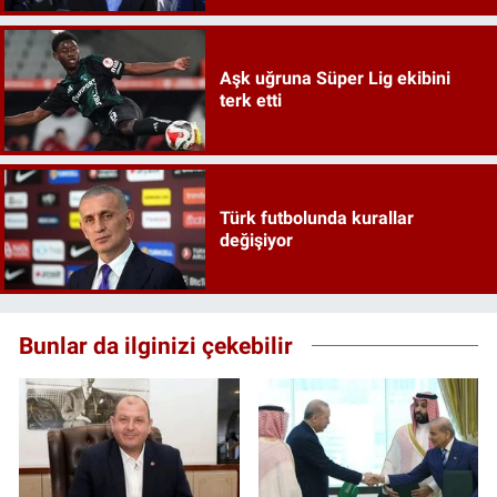
Aşk uğruna Süper Lig ekibini
terk etti
Türk futbolunda kurallar
değişiyor
Bunlar da ilginizi çekebilir