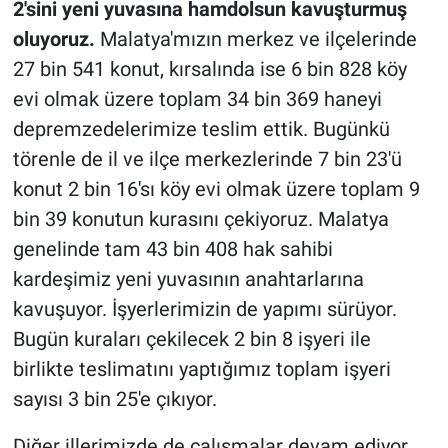
2'sini yeni yuvasına hamdolsun kavuşturmuş
oluyoruz.
Malatya'mızın merkez ve ilçelerinde
27 bin 541 konut, kırsalında ise 6 bin 828 köy
evi olmak üzere toplam 34 bin 369 haneyi
depremzedelerimize teslim ettik. Bugünkü
törenle de il ve ilçe merkezlerinde 7 bin 23'ü
konut 2 bin 16'sı köy evi olmak üzere toplam 9
bin 39 konutun kurasını çekiyoruz. Malatya
genelinde tam 43 bin 408 hak sahibi
kardeşimiz yeni yuvasının anahtarlarına
kavuşuyor. İşyerlerimizin de yapımı sürüyor.
Bugün kuraları çekilecek 2 bin 8 işyeri ile
birlikte teslimatını yaptığımız toplam işyeri
sayısı 3 bin 25'e çıkıyor.
Diğer illerimizde de çalışmalar devam ediyor.