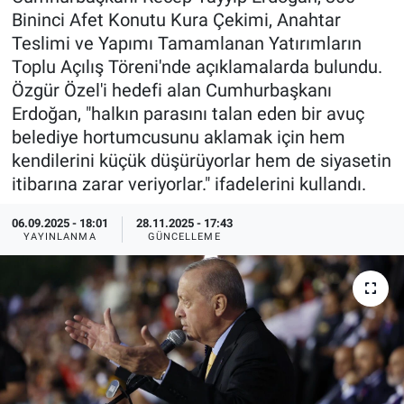
Bininci Afet Konutu Kura Çekimi, Anahtar
Özel Haberler
Dünya
Haber Arşivi
Teslimi ve Yapımı Tamamlanan Yatırımların
Toplu Açılış Töreni'nde açıklamalarda bulundu.
Yazarlar
Medya
Özgür Özel'i hedefi alan Cumhurbaşkanı
Erdoğan, "halkın parasını talan eden bir avuç
Özel Haberler
belediye hortumcusunu aklamak için hem
kendilerini küçük düşürüyorlar hem de siyasetin
Kadın
itibarına zarar veriyorlar." ifadelerini kullandı.
Erişim Bilgileri
06.09.2025 - 18:01
28.11.2025 - 17:43
YAYINLANMA
GÜNCELLEME
Sağlık
Teknoloji
Ramazan