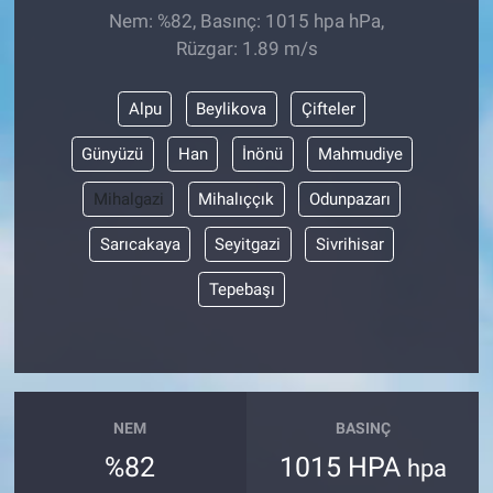
Nem: %82, Basınç: 1015 hpa hPa,
Rüzgar: 1.89 m/s
Alpu
Beylikova
Çifteler
Günyüzü
Han
İnönü
Mahmudiye
Mihalgazi
Mihalıççık
Odunpazarı
Sarıcakaya
Seyitgazi
Sivrihisar
Tepebaşı
NEM
BASINÇ
%82
1015 HPA
hpa