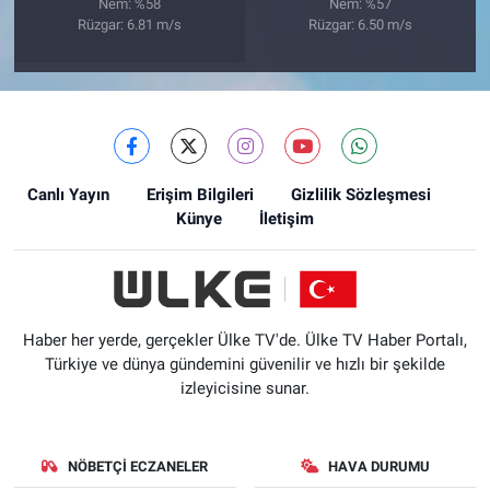
Nem: %58
Nem: %57
Rüzgar: 6.81 m/s
Rüzgar: 6.50 m/s
Canlı Yayın
Erişim Bilgileri
Gizlilik Sözleşmesi
Künye
İletişim
Haber her yerde, gerçekler Ülke TV'de. Ülke TV Haber Portalı,
Türkiye ve dünya gündemini güvenilir ve hızlı bir şekilde
izleyicisine sunar.
NÖBETÇI ECZANELER
HAVA DURUMU