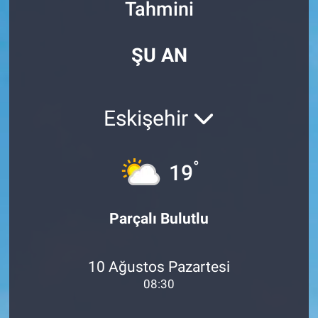
Tahmini
Özel Haberler
Dünya
Haber Arşivi
ŞU AN
Yazarlar
Medya
Özel Haberler
Eskişehir
Kadın
°
19
Erişim Bilgileri
Sağlık
Parçalı Bulutlu
Teknoloji
10 Ağustos Pazartesi
Ramazan
08:30