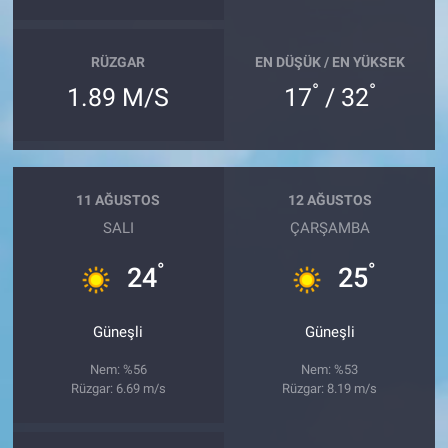
RÜZGAR
EN DÜŞÜK / EN YÜKSEK
°
°
1.89 M/S
17
/ 32
11 AĞUSTOS
12 AĞUSTOS
SALI
ÇARŞAMBA
°
°
24
25
Güneşli
Güneşli
Nem: %56
Nem: %53
Rüzgar: 6.69 m/s
Rüzgar: 8.19 m/s